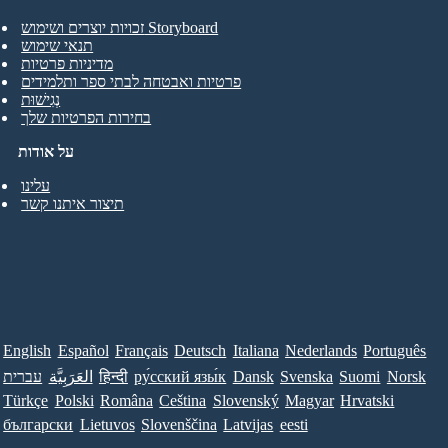
זכויות יוצרים ושימוש Storyboard
תנאי שימוש
מדיניות פרטיות
פרטיות ואבטחה לבתי ספר ותלמידים
נְגִישׁוּת
בחירות הפרטיות שלך
על אודות
עלינו
תיצור איתנו קשר
English
Español
Français
Deutsch
Italiana
Nederlands
Português
Norsk
Suomi
Svenska
Dansk
ру́сский язы́к
हिन्दी
العَرَبِيَّة
עברית
Türkçe
Polski
Româna
Ceština
Slovenský
Magyar
Hrvatski
български
Lietuvos
Slovenščina
Latvijas
eesti