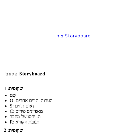
צור Storyboard
טקסט Storyboard
שקופית: 1
שֵׁם
O: הערות 'תווים אחרים
S: נאום תווים
C: מאפיינים פיזיים
ת: יחסו של מחבר
R: תגובת הקורא
שקופית: 2