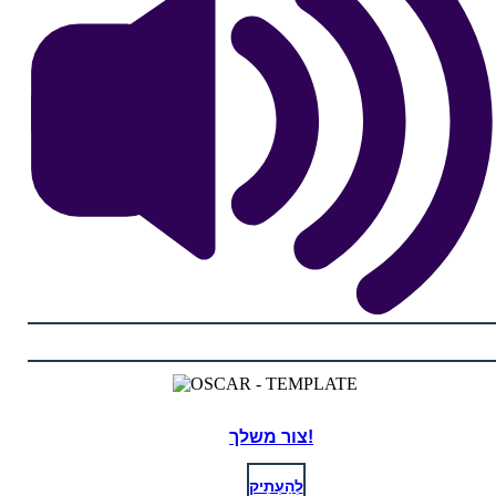
צור משלך!
לְהַעְתִיק