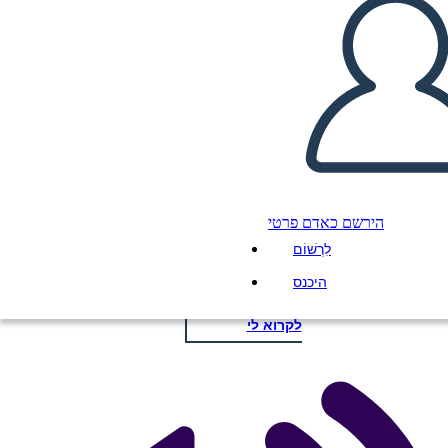
OSCAR - TEMPLATE
העתק את לוח התכנון הזה
הירשם כאדם פרטי
ליצור לוח תכנון
לִרְשׁוֹם
היכנס
הפעל מצגת
לקרוא לי