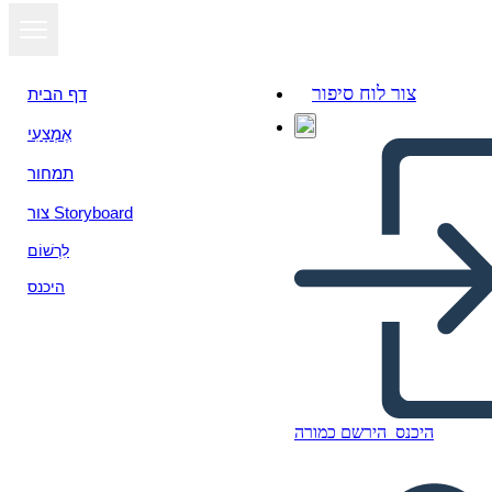
צור לוח סיפור
דף הבית
אֶמְצָעִי
תמחור
צור Storyboard
לִרְשׁוֹם
היכנס
היכנס
הירשם כמורה