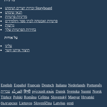
זכויות יוצרים ושימוש Storyboard
תנאי שימוש
מדיניות פרטיות
פרטיות ואבטחה לבתי ספר ותלמידים
נְגִישׁוּת
בחירות הפרטיות שלך
על אודות
עלינו
תיצור איתנו קשר
English
Español
Français
Deutsch
Italiana
Nederlands
Português
Norsk
Suomi
Svenska
Dansk
ру́сский язы́к
हिन्दी
العَرَبِيَّة
עברית
Türkçe
Polski
Româna
Ceština
Slovenský
Magyar
Hrvatski
български
Lietuvos
Slovenščina
Latvijas
eesti