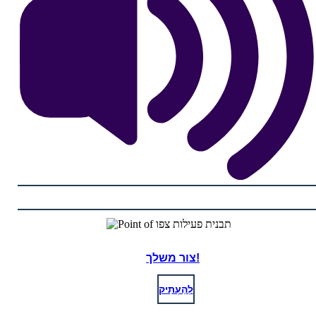
צור משלך!
לְהַעְתִיק