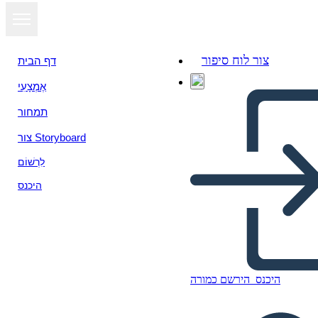
צור לוח סיפור
דף הבית
אֶמְצָעִי
תמחור
צור Storyboard
לִרְשׁוֹם
היכנס
היכנס
הירשם כמורה