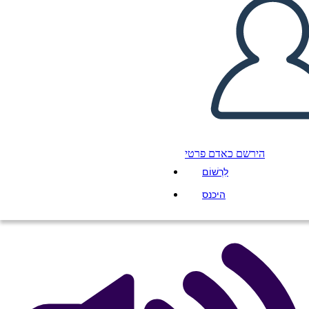
Point of תבנית פעילות צפו
העתק את לוח התכנון הזה
ליצור לוח תכנון
הירשם כאדם פרטי
לִרְשׁוֹם
הפעל מצגת
היכנס
לקרוא לי