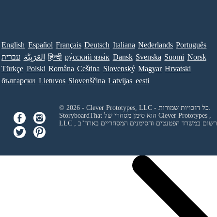
English
Español
Français
Deutsch
Italiana
Nederlands
Português
Norsk
Suomi
Svenska
Dansk
ру́сский язы́к
हिन्दी
العَرَبِيَّة
עברית
Türkçe
Polski
Româna
Ceština
Slovenský
Magyar
Hrvatski
български
Lietuvos
Slovenščina
Latvijas
eesti
© 2026 - Clever Prototypes, LLC - כל הזכויות שמורות.
Clever Prototypes ,
StoryboardThat הוא סימן מסחרי של
 ורשום במשרד הפטנטים והסימנים המסחריים בארה"ב
LLC