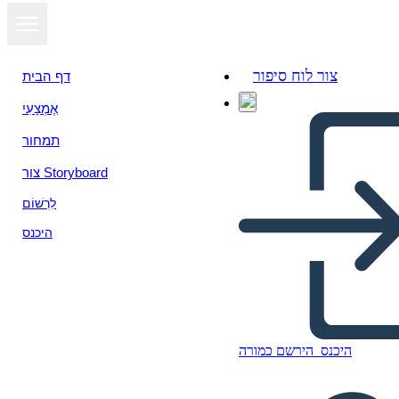
צור לוח סיפור
דף הבית
אֶמְצָעִי
הצג כמצגת
תמחור
צור Storyboard
לִרְשׁוֹם
היכנס
היכנס
הירשם כמורה
मुख्य विचार और विवरण 3