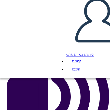
העתק את לוח התכנון הזה
ליצור לוח תכנון
הפעל מצגת
לקרוא לי
הירשם כאדם פרטי
לִרְשׁוֹם
היכנס