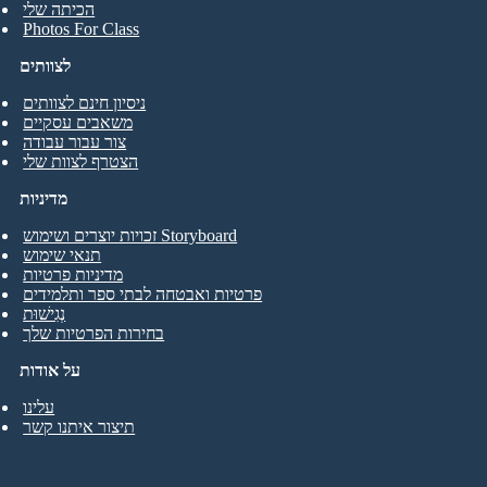
הכיתה שלי
Photos For Class
לצוותים
ניסיון חינם לצוותים
משאבים עסקיים
צור עבור עבודה
הצטרף לצוות שלי
מדיניות
זכויות יוצרים ושימוש Storyboard
תנאי שימוש
מדיניות פרטיות
פרטיות ואבטחה לבתי ספר ותלמידים
נְגִישׁוּת
בחירות הפרטיות שלך
על אודות
עלינו
תיצור איתנו קשר