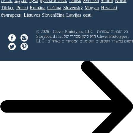
Norsk
Suomi
Svenska
Dansk
ру́сский язы́к
हिन्दी
العَرَبِيَّة
עברית
Türkçe
Polski
Româna
Ceština
Slovenský
Magyar
Hrvatski
български
Lietuvos
Slovenščina
Latvijas
eesti
© 2026 - Clever Prototypes, LLC - כל הזכויות שמורות.
Clever Prototypes ,
StoryboardThat הוא סימן מסחרי של
 ורשום במשרד הפטנטים והסימנים המסחריים בארה"ב
LLC