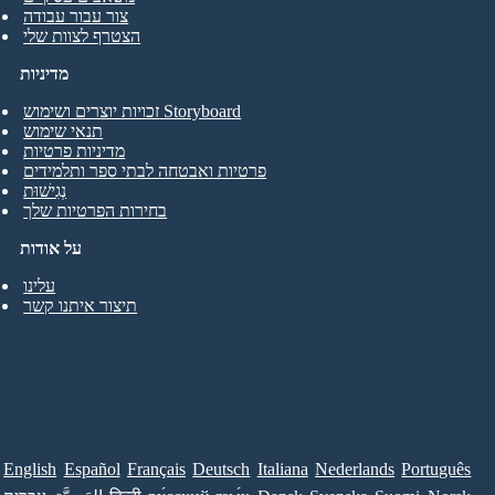
צור עבור עבודה
הצטרף לצוות שלי
מדיניות
זכויות יוצרים ושימוש Storyboard
תנאי שימוש
מדיניות פרטיות
פרטיות ואבטחה לבתי ספר ותלמידים
נְגִישׁוּת
בחירות הפרטיות שלך
על אודות
עלינו
תיצור איתנו קשר
English
Español
Français
Deutsch
Italiana
Nederlands
Português