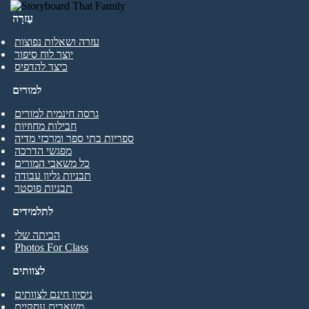
עֶזרָה
עזרה ושאלות נפוצות
יוצר לוח סיפור
כיצד להדפיס
למורים
גרסה חינמית למורים
חבילות מחוזיות
ספריות בתי ספר ומרכזי מדיה
מפגשי הדרכה
כל משאבי המורים
תבניות גליון עבודה
תבניות פוסטר
לתלמידים
הכיתה שלי
Photos For Class
לצוותים
ניסיון חינם לצוותים
משאבים עסקיים