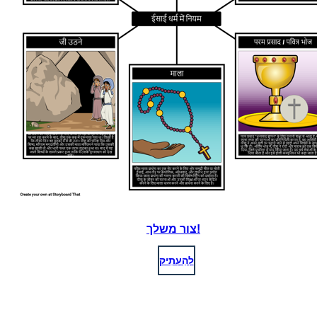
צור משלך!
לְהַעְתִיק