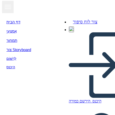
צור לוח סיפור
דף הבית
אֶמְצָעִי
הצג כמצגת
תמחור
צור Storyboard
לִרְשׁוֹם
היכנס
היכנס
הירשם כמורה