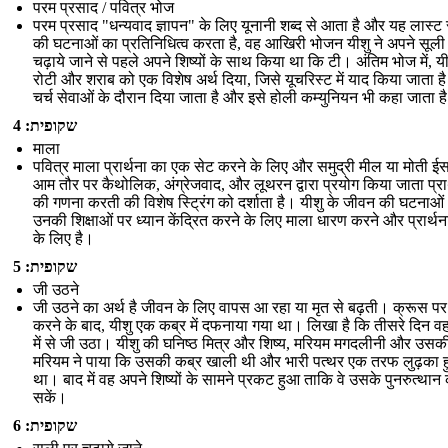
परम प्रसाद / पवित्र भोज
परम प्रसाद "धन्यवाद ज्ञापन" के लिए यूनानी शब्द से आता है और यह लास्ट
की घटनाओं का प्रतिनिधित्व करता है, वह आखिरी भोजन यीशु ने अपने सूली
चढ़ाये जाने से पहले अपने शिष्यों के साथ किया था कि टी। अंतिम भोज में, यी
रोटी और शराब को एक विशेष अर्थ दिया, जिसे यूचरिस्ट में याद किया जाता ह
चर्च सेवाओं के दौरान दिया जाता है और इसे होली कम्युनियन भी कहा जाता ह
שקופית: 4
माला
पवित्र माला प्रार्थना का एक सेट करने के लिए और समुद्री मील या मोती ईस
आम तौर पर कैथोलिक, अंग्रेजवाद, और लूथरन द्वारा प्रयोग किया जाता प्रार
की गणना करती की विशेष स्ट्रिंग को दर्शाता है। यीशु के जीवन की घटनाओ
उनकी शिक्षाओं पर ध्यान केंद्रित करने के लिए माला धारण करने और प्रार्थन
के लिए है।
שקופית: 5
जी उठने
जी उठने का अर्थ है जीवन के लिए वापस आ रहा या मृत से बढ़ती। क्रूस पर
करने के बाद, यीशु एक कब्र में दफनाया गया था। लिखा है कि तीसरे दिन वह
में से जी उठा। यीशु की घनिष्ठ मित्र और शिष्य, मरियम मगदलीनी और उसक
मरियम ने पाया कि उसकी कब्र खाली थी और भारी पत्थर एक तरफ लुढ़का 
था। बाद में वह अपने शिष्यों के सामने प्रकट हुआ ताकि वे उसके पुनरुत्थान
सकें।
שקופית: 6