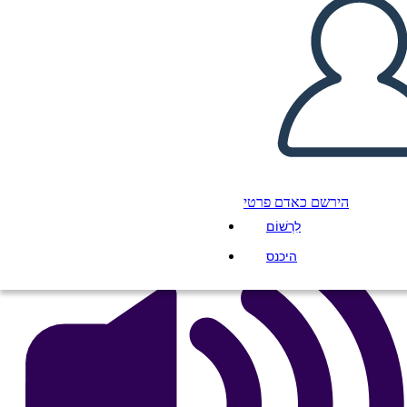
ईसाई धर्म शर्तें
העתק את לוח התכנון הזה
ליצור לוח תכנון
הפעל מצגת
לקרוא לי
הירשם כאדם פרטי
לִרְשׁוֹם
היכנס