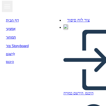
צור לוח סיפור
דף הבית
אֶמְצָעִי
הצג כמצגת
תמחור
צור Storyboard
לִרְשׁוֹם
היכנס
היכנס
הירשם כמורה
रूब्रिक - मानदंड