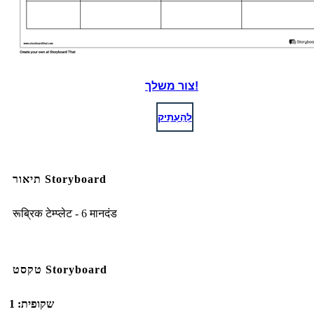
צור משלך!
לְהַעְתִיק
תיאור Storyboard
रूब्रिक टेम्प्लेट - 6 मानदंड
טקסט Storyboard
שקופית: 1