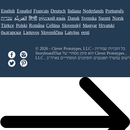
English
Español
Français
Deutsch
Italiana
Nederlands
Português
Norsk
Suomi
Svenska
Dansk
ру́сский язы́к
हिन्दी
العَرَبِيَّة
עברית
Türkçe
Polski
Româna
Ceština
Slovenský
Magyar
Hrvatski
български
Lietuvos
Slovenščina
Latvijas
eesti
© 2026 - Clever Prototypes, LLC - כל הזכויות שמורות.
Clever Prototypes ,
StoryboardThat הוא סימן מסחרי של
 ורשום במשרד הפטנטים והסימנים המסחריים בארה"ב
LLC