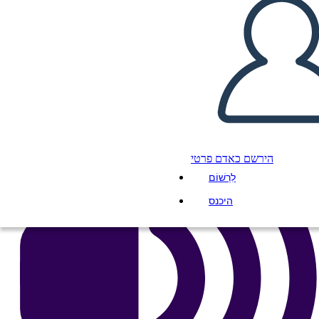
העתק את לוח התכנון הזה
ליצור לוח תכנון
הפעל מצגת
לקרוא לי
הירשם כאדם פרטי
לִרְשׁוֹם
היכנס