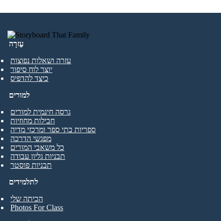
עֶזרָה
עזרה ושאלות נפוצות
יוצר לוח סיפור
כיצד להדפיס
למורים
גרסה חינמית למורים
חבילות מחוזיות
ספריות בתי ספר ומרכזי מדיה
מפגשי הדרכה
כל משאבי המורים
תבניות גליון עבודה
תבניות פוסטר
לתלמידים
הכיתה שלי
Photos For Class