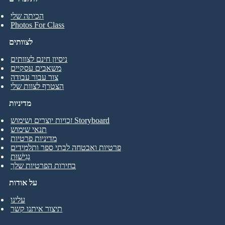
הכיתה שלי
Photos For Class
לצוותים
ניסיון חינם לצוותים
משאבים עסקיים
צור עבור עבודה
הצטרף לצוות שלי
מדיניות
זכויות יוצרים ושימוש Storyboard
תנאי שימוש
מדיניות פרטיות
פרטיות ואבטחה לבתי ספר ותלמידים
נְגִישׁוּת
בחירות הפרטיות שלך
על אודות
עלינו
תיצור איתנו קשר