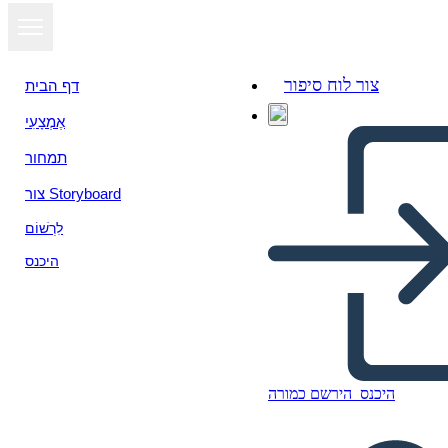
צור לוח סיפור
דף הבית
אֶמְצָעִי
תמחור
צור Storyboard
לִרְשׁוֹם
היכנס
היכנס
הירשם כמורה
Teme, Simboli i Motivi Silvije