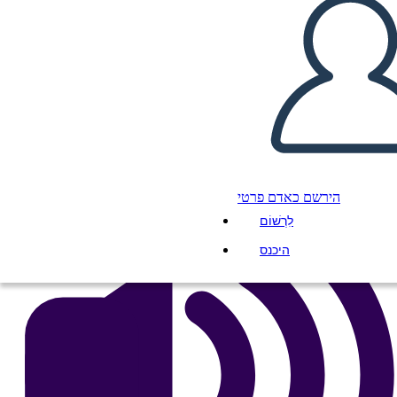
i Akija
העתק את לוח התכנון הזה
ליצור לוח תכנון
הפעל מצגת
לקרוא לי
הירשם כאדם פרטי
לִרְשׁוֹם
היכנס