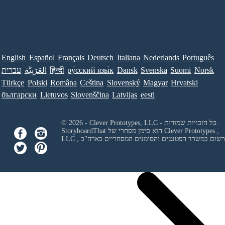
English
Español
Français
Deutsch
Italiana
Nederlands
Português
Norsk
Suomi
Svenska
Dansk
ру́сский язы́к
हिन्दी
العَرَبِيَّة
עברית
Türkçe
Polski
Româna
Ceština
Slovenský
Magyar
Hrvatski
български
Lietuvos
Slovenščina
Latvijas
eesti
© 2026 - Clever Prototypes, LLC - כל הזכויות שמורות.
Clever Prototypes ,
StoryboardThat הוא סימן מסחרי של
 ורשום במשרד הפטנטים והסימנים המסחריים בארה"ב
LLC