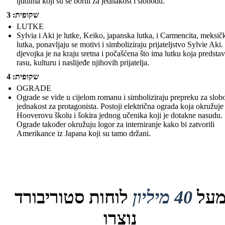
ljudima koji su se borili za jednakost i slobodu.
שקופית: 3
LUTKE
Sylvia i Aki je lutke, Keiko, japanska lutka, i Carmencita, meksič
lutka, ponavljaju se motivi i simboliziraju prijateljstvo Sylvie Aki
djevojka je na kraju sretna i počašćena što ima lutku koja predstav
rasu, kulturu i naslijeđe njihovih prijatelja.
שקופית: 4
OGRADE
Ograde se vide u cijelom romanu i simboliziraju prepreku za slob
jednakost za protagonista. Postoji električna ograda koja okružuje
Hooverovu školu i šokira jednog učenika koji je dotakne nasudu.
Ograde također okružuju logor za interniranje kako bi zatvorili
Amerikance iz Japana koji su tamo držani.
על
40 מיליון
לוחות סטוריבורד
נוצרו