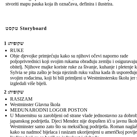
stvoriti mapu pauka koja ih označava, definira i ilustrira.
טקסט Storyboard
שקופית: 1
RUKE
Obje djevojke primjećuju kako su njihovi očevi naporno rade
poljoprivrednici koji svojim rukama obrađuju zemlju i osiguravaj
obitelj. Njihove majke koriste ruke za šivanje, kuhanje i pletenje 
Sylvia se pita zašto je boja njezinih ruku važna kada ih uspoređuj
svojim rođacima, koji bi bili primljeni u Westminstersku školu jer 
izgledali više bijeli.
שקופית: 2
RASIZAM
Westminster Glavna škola
MEĐUNARODNI LOGOR POSTON
U Munemitsu su zarobljeni od strane vlade jednostavno za dobrob
japanskog podrijetla. Djeci Mendez nije dopušten ići u javnu škol
Westminster samo zato što su meksičkog podrijetla. Roman nagla
kako su nadmoć bijelaca i rasizam ukorijenjeni u američkoj povijes