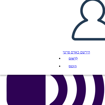
העתק את לוח התכנון הזה
ליצור לוח תכנון
הפעל מצגת
לקרוא לי
הירשם כאדם פרטי
לִרְשׁוֹם
היכנס