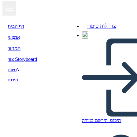
צור לוח סיפור
דף הבית
אֶמְצָעִי
הצג כמצגת
תמחור
צור Storyboard
לִרְשׁוֹם
היכנס
היכנס
הירשם כמורה
Póktérkép – 5