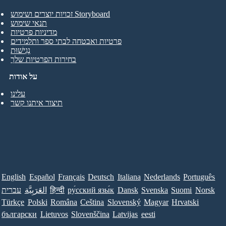
זכויות יוצרים ושימוש Storyboard
תנאי שימוש
מדיניות פרטיות
פרטיות ואבטחה לבתי ספר ותלמידים
נְגִישׁוּת
בחירות הפרטיות שלך
על אודות
עלינו
תיצור איתנו קשר
English
Español
Français
Deutsch
Italiana
Nederlands
Português
Norsk
Suomi
Svenska
Dansk
ру́сский язы́к
हिन्दी
العَرَبِيَّة
עברית
Türkçe
Polski
Româna
Ceština
Slovenský
Magyar
Hrvatski
български
Lietuvos
Slovenščina
Latvijas
eesti