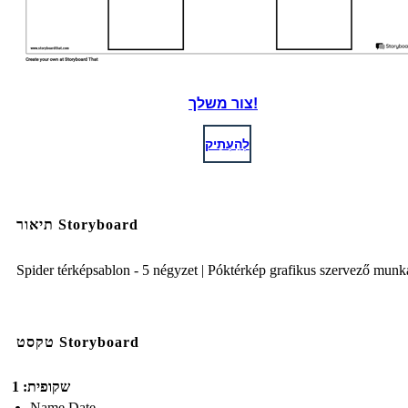
צור משלך!
לְהַעְתִיק
תיאור Storyboard
Spider térképsablon - 5 négyzet | Póktérkép grafikus szervező mun
טקסט Storyboard
שקופית: 1
Name Date