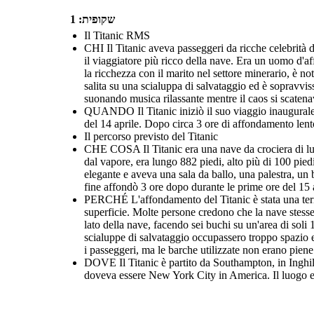
שקופית: 1
Il Titanic RMS
CHI Il Titanic aveva passeggeri da ricche celebrità 
il viaggiatore più ricco della nave. Era un uomo d'af
la ricchezza con il marito nel settore minerario, è not
salita su una scialuppa di salvataggio ed è sopravvi
suonando musica rilassante mentre il caos si scatena
QUANDO Il Titanic iniziò il suo viaggio inaugurale i
del 14 aprile. Dopo circa 3 ore di affondamento lento
Il percorso previsto del Titanic
CHE COSA Il Titanic era una nave da crociera di luss
dal vapore, era lungo 882 piedi, alto più di 100 pied
elegante e aveva una sala da ballo, una palestra, un b
fine affondò 3 ore dopo durante le prime ore del 15 
PERCHÉ L'affondamento del Titanic è stata una terribil
superficie. Molte persone credono che la nave stesse
lato della nave, facendo sei buchi su un'area di soli
scialuppe di salvataggio occupassero troppo spazio 
i passeggeri, ma le barche utilizzate non erano piene
DOVE Il Titanic è partito da Southampton, in Inghilt
doveva essere New York City in America. Il luogo esa