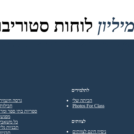
לוחות סטוריבור
לתלמידים
הכיתה שלי
גרסה חינמית
Photos For Class
חבילות 
ספריות בתי ספר ומרכ
מפגשי
לצוותים
כל משאבי 
תבניות גליו
ניסיון חינם לצוותים
תבניות