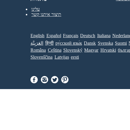
עלינו
תיצור איתנו קשר
English
Español
Français
Deutsch
Italiana
Nederlan
Suomi
Svenska
Dansk
ру́сский язы́к
हिन्दी
العَرَبِيَّة
Româna
Ceština
Slovenský
Magyar
Hrvatski
бълга
Slovenščina
Latvijas
eesti