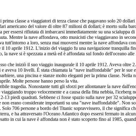
di prima classe a viaggiatori di terza classe che pagavano solo 20 dollar
fari americano del valore di oltre 87 milioni di dollari; è morto sulla 
a per essersi rifiutata di imbarcarsi immediatamente su una scialuppa di sa
ssuta. Mentre la nave affondava, otto musicisti che viaggiavano in second
va tutt'intorno a loro, senza mai muoversi mentre la nave affondava con 
l 10 aprile 1912. L'inizio del viaggio fu una navigazione tranquilla fin
, la nave si è spezzata a metà ed è affondata sul fondo dell'oceano alle 
o che iniziò il suo viaggio inaugurale il 10 aprile 1912. Aveva oltre 2
i e aveva 10 livelli. È stata chiamata la "nave inaffondabile" per le sue
arbiere, una piscina e stanze molto eleganti per la prima classe. Nella no
aprile. Molte persone hanno perso la vita.
e tragedia. Nonostante tutti gli sforzi per allontanare la nave dall'enorm
 viaggiando troppo velocemente e a causa della fitta nebbia, l'iceberg no
 12-13 piedi quadrati. Sebbene ci fosse spazio sulla nave per 32 scialup
e non erano considerate importanti su una "nave inaffondabile". Non sol
. Solo 706 persone a bordo del Titanic sopravvissero, il che significa c
erra, e ha attraversato l'Oceano Atlantico dopo essersi fermato in alcun
tto in cui la nave è affondata non è stato scoperto fino al 1985, quando 