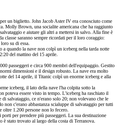
i per un biglietto. John Jacob Aster IV era conosciuto come
barca. Molly Brown, una socialite americana che ha raggiunto
lvataggio e aiutare gli altri a mettersi in salvo. Alla fine è
a classe saranno sempre ricordati per il loro coraggio:
loro su di essa.
o a quando la nave non colpì un iceberg nella tarda notte
2:20 del mattino del 15 aprile.
.000 passeggeri e circa 900 membri dell'equipaggio. Gestito
 enormi dimensioni e il design robusto. La nave era molto
tte del 14 aprile, il Titanic colpì un enorme iceberg e alla
e iceberg, il lato della nave l'ha colpita sotto la
n poteva essere visto in tempo. L'iceberg ha raschiato il
pe di salvataggio, ce n'erano solo 20; non volevano che le
o non c'erano abbastanza scialuppe di salvataggio per tutti
he oltre 1.200 persone non lo fecero.
i porti per prendere più passeggeri. La sua destinazione
è stato trovato al largo della costa di Terranova.