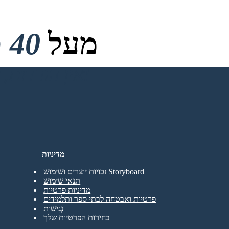
מעל
40 מיליון
אין הורדות, אין כרטיס אשראי ואין צורך בכניסה כדי לנסות!
מדיניות
זכויות יוצרים ושימוש Storyboard
תנאי שימוש
מדיניות פרטיות
פרטיות ואבטחה לבתי ספר ותלמידים
נְגִישׁוּת
בחירות הפרטיות שלך