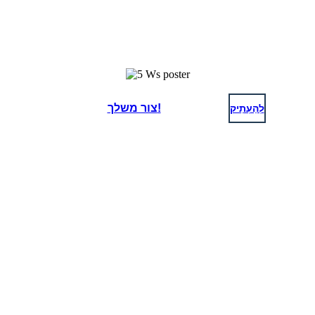
לְהַעְתִיק
צור משלך!