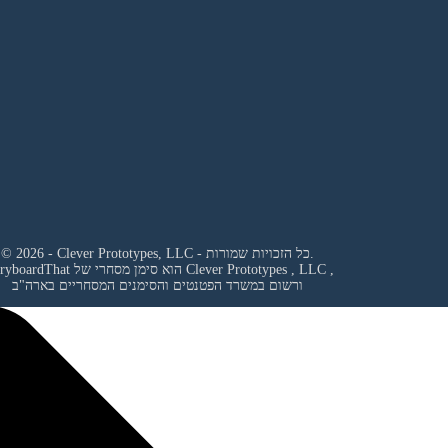
© 2026 - Clever Prototypes, LLC - כל הזכויות שמורות.
,
Clever Prototypes , LLC
StoryboardThat הוא סימן מסחרי של
ורשום במשרד הפטנטים והסימנים המסחריים בארה"ב