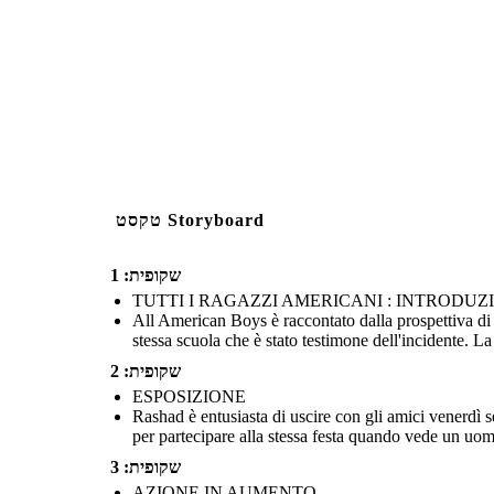
Create your own at Storyb
Image Attributions:
(https://pixabay.com/en/band-aid-first-aid-medical-a
טקסט Storyboard
שקופית: 1
TUTTI I RAGAZZI AMERICANI : INTRODUZ
All American Boys è raccontato dalla prospettiva di 
stessa scuola che è stato testimone dell'incidente. La
שקופית: 2
ESPOSIZIONE
Rashad è entusiasta di uscire con gli amici venerdì 
per partecipare alla stessa festa quando vede un uo
שקופית: 3
AZIONE IN AUMENTO