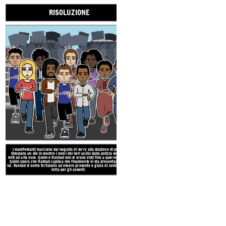
RISOLUZIONE
NEGOZIO DI
mercial Use / No Attribution Required (https://creativecommons.org/publicdomain/zero/1.0)
REGALI
I manifestanti marciano dal negozio di Jerry alla stazione di polizia.
Simulano un die in mentre i nomi dei neri uccisi dalla polizia vengono
letti ad alta voce. Quinn e Rashad non si erano visti fino a quel momento.
Quinn spera che Rashad capisca che finalmente si sta presentando per
lui. Rashad si sente fortunato ad essere presente e giura di continuare la
lotta per gli assenti.
Rashad e Quinn sono in conflitto ri
che la vita tornasse alla normalità.
come un padre dopo la sua morte 
marciare dopo aver parlato con 
esperienze durante il movimento per i
che per onorare suo padre, dev