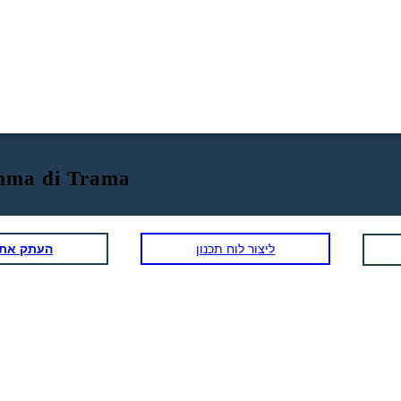
amma di Trama
ליצור לוח תכנון
העתק את ל