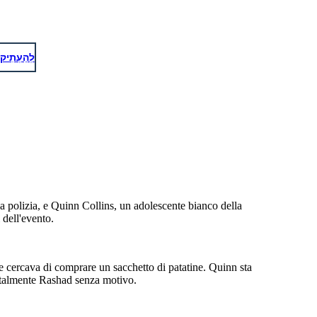
omain/zero/1.0)
לְהַעְתִיק
a polizia, e Quinn Collins, un adolescente bianco della
 dell'evento.
e cercava di comprare un sacchetto di patatine. Quinn sta
rutalmente Rashad senza motivo.