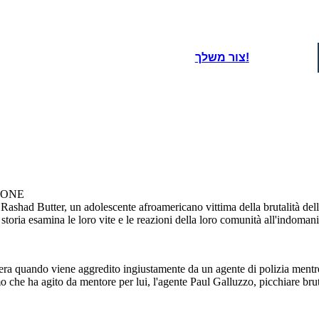
oard That
dhesive-3116999/) - b0red - License: Free for Commercial Use / No Attribution Required (https://creativecommons.org/publicd
צור משלך!
IONE
Rashad Butter, un adolescente afroamericano vittima della brutalità dell
 storia esamina le loro vite e le reazioni della loro comunità all'indomani
sera quando viene aggredito ingiustamente da un agente di polizia mentr
mo che ha agito da mentore per lui, l'agente Paul Galluzzo, picchiare b