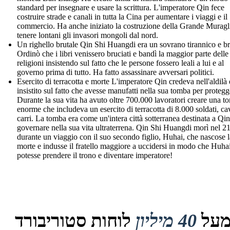
standard per insegnare e usare la scrittura. L'imperatore Qin fece
costruire strade e canali in tutta la Cina per aumentare i viaggi e il
commercio. Ha anche iniziato la costruzione della Grande Muragl
tenere lontani gli invasori mongoli dal nord.
Un righello brutale Qin Shi Huangdi era un sovrano tirannico e br
Ordinò che i libri venissero bruciati e bandì la maggior parte delle
religioni insistendo sul fatto che le persone fossero leali a lui e al
governo prima di tutto. Ha fatto assassinare avversari politici.
Esercito di terracotta e morte L'imperatore Qin credeva nell'aldilà 
insistito sul fatto che avesse manufatti nella sua tomba per protegg
Durante la sua vita ha avuto oltre 700.000 lavoratori creare una t
enorme che includeva un esercito di terracotta di 8.000 soldati, cav
carri. La tomba era come un'intera città sotterranea destinata a Qin
governare nella sua vita ultraterrena. Qin Shi Huangdi morì nel 
durante un viaggio con il suo secondo figlio, Huhai, che nascose l
morte e indusse il fratello maggiore a uccidersi in modo che Huha
potesse prendere il trono e diventare imperatore!
על
40 מיליון
לוחות סטוריבורד