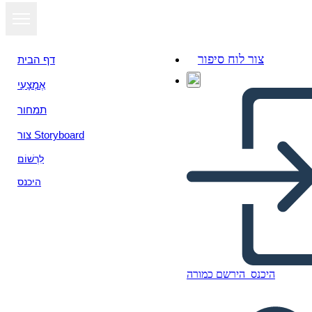
צור לוח סיפור
דף הבית
אֶמְצָעִי
תמחור
צור Storyboard
לִרְשׁוֹם
היכנס
היכנס
הירשם כמורה
Antica Cina Bio