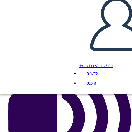
העתק את לוח התכנון הזה
ליצור לוח תכנון
הפעל מצגת
לקרוא לי
הירשם כאדם פרטי
לִרְשׁוֹם
היכנס