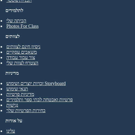
תבניות פוסטר
לתלמידים
הכיתה שלי
Photos For Class
לצוותים
ניסיון חינם לצוותים
משאבים עסקיים
צור עבור עבודה
הצטרף לצוות שלי
מדיניות
זכויות יוצרים ושימוש Storyboard
תנאי שימוש
מדיניות פרטיות
פרטיות ואבטחה לבתי ספר ותלמידים
נְגִישׁוּת
בחירות הפרטיות שלך
על אודות
עלינו