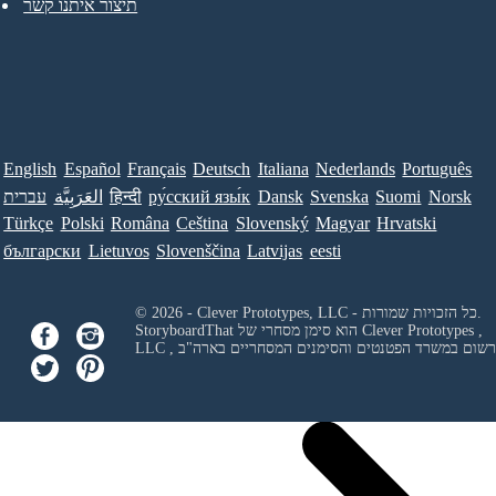
תיצור איתנו קשר
English
Español
Français
Deutsch
Italiana
Nederlands
Português
Norsk
Suomi
Svenska
Dansk
ру́сский язы́к
हिन्दी
العَرَبِيَّة
עברית
Türkçe
Polski
Româna
Ceština
Slovenský
Magyar
Hrvatski
български
Lietuvos
Slovenščina
Latvijas
eesti
© 2026 - Clever Prototypes, LLC - כל הזכויות שמורות.
Clever Prototypes ,
StoryboardThat הוא סימן מסחרי של
 ורשום במשרד הפטנטים והסימנים המסחריים בארה"ב
LLC