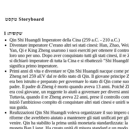
טקסט Storyboard
שקופית: 1
Qin Shi Huangdi Imperatore della Cina (259 a.C. - 210 a.C.)
Diventare imperatore C'erano altri sei stati cinesi: Han, Zhao, Wei
Yan, Qi e King Zheng usarono i suoi eserciti per ottenere il contro
loro uno per uno. Dopo aver conquistato tutti gli stati cinesi, il re
si dichiarò imperatore di tutta la Cina e si ribattezzò "Shi Huangd
significa primo imperatore.
Primi anni di vita e diventare re Qin Shi Huangdi nacque come pr
Zheng nel 259 aEV dal re dello stato di Qin. Il giovane principe
era ben istruito e preparato per governare lo stato di Qin come suo
padre. Il padre di Zheng è morto quando aveva 13 anni. Poiché 
era così giovane, un reggente lo aiutò a governare per diversi anni
Tuttavia, quando il re Zheng aveva 22 anni, prese il controllo com
iniziò l'ambizioso compito di conquistare altri stati cinesi e unirli s
sua guida.
Realizzazioni Qin Shi Huangdi voleva organizzare il suo impero 
riforme che avrebbero aiutato a mantenere gli stati unificati per gli
venire. Qin ha stabilito la prima unità monetaria standardizzata: la
moneta Ban Liang. Ha creato unità di misura standard e un modo