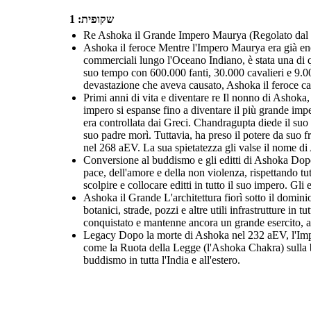
שקופית: 1
Re Ashoka il Grande Impero Maurya (Regolato dal 2
Ashoka il feroce Mentre l'Impero Maurya era già enorm
commerciali lungo l'Oceano Indiano, è stata una di q
suo tempo con 600.000 fanti, 30.000 cavalieri e 9.00
devastazione che aveva causato, Ashoka il feroce c
Primi anni di vita e diventare re Il nonno di Ashok
impero si espanse fino a diventare il più grande im
era controllata dai Greci. Chandragupta diede il suo
suo padre morì. Tuttavia, ha preso il potere da suo 
nel 268 aEV. La sua spietatezza gli valse il nome di
Conversione al buddismo e gli editti di Ashoka Dopo
pace, dell'amore e della non violenza, rispettando tu
scolpire e collocare editti in tutto il suo impero. Gli 
Ashoka il Grande L'architettura fiorì sotto il dominio
botanici, strade, pozzi e altre utili infrastrutture in
conquistato e mantenne ancora un grande esercito, a
Legacy Dopo la morte di Ashoka nel 232 aEV, l'Impe
come la Ruota della Legge (l'Ashoka Chakra) sulla ban
buddismo in tutta l'India e all'estero.