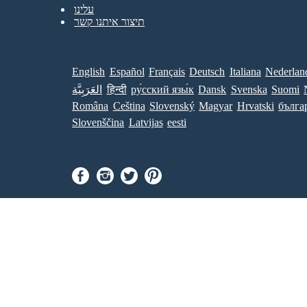
עלינו
תיצור איתנו קשר
English
Español
Français
Deutsch
Italiana
Nederlan
Suomi
Svenska
Dansk
ру́сский язы́к
हिन्दी
العَرَبِيَّة
Româna
Ceština
Slovenský
Magyar
Hrvatski
бълга
Slovenščina
Latvijas
eesti