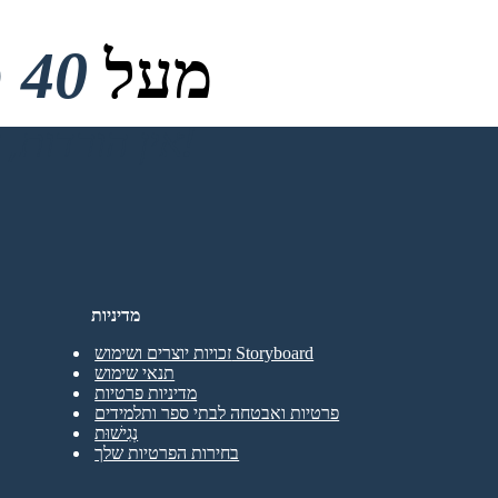
מעל
40 מיליון
אין הורדות, אין כרטיס אשראי ואין צורך בכניסה כדי לנסות!
מדיניות
זכויות יוצרים ושימוש Storyboard
תנאי שימוש
מדיניות פרטיות
פרטיות ואבטחה לבתי ספר ותלמידים
נְגִישׁוּת
בחירות הפרטיות שלך