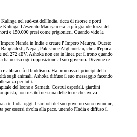
linga nel sud-est dell'India, ricca di risorse e porti
e Kalinga. L'esercito Mauryan era la più grande forza del
morti e 150.000 presi come prigionieri. Quando vide la
 l'Impero Nanda in India e creare l' Impero Maurya. Questo
, Bangladesh, Nepal, Pakistan e Afghanistan, che all'epoca
te nel 272 aEV. Ashoka non era in linea per il trono quando
hoka ha ucciso ogni opposizione al suo governo. Divenne re
a e abbracciò il buddismo. Ha promosso i principi della
udeltà sugli animali. Ashoka diffuse il suo messaggio facendo
lleranza per tutti.
apitale del leone a Sarnath. Costruì ospedali, giardini
 conquista, non restituì nessuna delle terre che aveva
ta in India oggi. I simboli del suo governo sono ovunque,
per essersi rivolta alla pace, unendo l'India e diffuso il