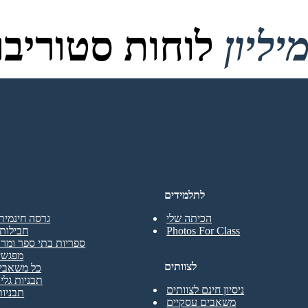
לוחות סטוריבור
לתלמידים
הכיתה שלי
גרסה חינמית
Photos For Class
חבילות 
ספריות בתי ספר ומרכ
מפגשי
לצוותים
כל משאבי 
תבניות גליו
ניסיון חינם לצוותים
תבניות
משאבים עסקיים