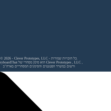
© 2026 - Clever Prototypes, LLC - כל הזכויות שמורות.
,
Clever Prototypes , LLC
StoryboardThat הוא סימן מסחרי של
ורשום במשרד הפטנטים והסימנים המסחריים בארה"ב