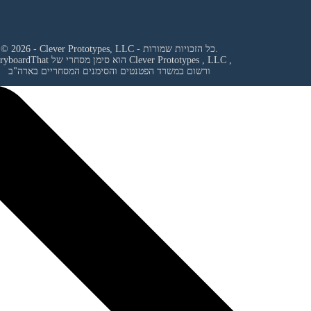
© 2026 - Clever Prototypes, LLC - כל הזכויות שמורות.
,
Clever Prototypes , LLC
StoryboardThat הוא סימן מסחרי של
ורשום במשרד הפטנטים והסימנים המסחריים בארה"ב