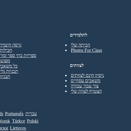
לתלמידים
הכיתה שלי
גרסה חינמית
Photos For Class
חבילות 
ספריות בתי ספר ומרכ
מפגשי
לצוותים
כל משאבי 
תבניות גליו
ניסיון חינם לצוותים
תבניות
משאבים עסקיים
צור עבור עבודה
הצטרף לצוות שלי
עברית
Português
ds
Norsk
Türkçe
Polski
рски
Lietuvos