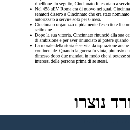
ribellione. In seguito, Cincinnato fu esortato a servi
Nel 458 aEV Roma era di nuovo nei guai. Cincinnato s
senatori dissero a Cincinnato che era stato nominato
autorizzato a servire solo per 6 mesi.
Cincinnato organizzò rapidamente l'esercito e li com
settimane.
Dopo la sua vittoria, Cincinnato rinunciò alla sua car
di ambizione e per aver rinunciato al potere quando a
La morale della storia è servita da ispirazione anch
continentale. Quando la guerra fu vinta, piuttosto ch
dimesso dopo due mandati in modo che si potesse stab
interessi delle persone prima di se stessi.
ד נוצרו