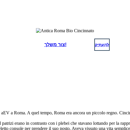
לְהַעְתִיק
צור משלך!
 aEV a Roma. A quel tempo, Roma era ancora un piccolo regno. Cincinna
I patrizi erano in contrasto con i plebei che stavano lottando per la ra
eletto console per prendere il suo posto. Aveva vissuto una vita semplice 