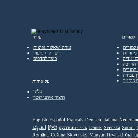
ליצור את לוח התכנון הראשון שלי
למורים
עֶזרָה
 למורים
עזרה ושאלות נפוצות
מחוזיות
יוצר לוח סיפור
זי מדיה
כיצד להדפיס
 הדרכה
המורים
ן עבודה
 פוסטר
על אודות
עלינו
תיצור איתנו קשר
English
Español
Français
Deutsch
Italiana
Nederlan
Suomi
Svenska
Dansk
ру́сский язы́к
हिन्दी
العَرَبِيَّة
Româna
Ceština
Slovenský
Magyar
Hrvatski
бълга