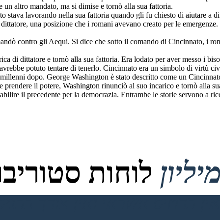
re un altro mandato, ma si dimise e tornò alla sua fattoria.
tava lavorando nella sua fattoria quando gli fu chiesto di aiutare a dif
 dittatore, una posizione che i romani avevano creato per le emergenze. I
andò contro gli Aequi. Si dice che sotto il comando di Cincinnato, i ro
ica di dittatore e tornò alla sua fattoria. Era lodato per aver messo i b
vrebbe potuto tentare di tenerlo. Cincinnato era un simbolo di virtù civ
e millenni dopo. George Washington è stato descritto come un Cincinnato
e prendere il potere, Washington rinunciò al suo incarico e tornò alla sua
ilire il precedente per la democrazia. Entrambe le storie servono a ricor
לוחות סטוריבור