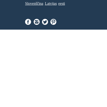
Slovenščina
Latvijas
eesti