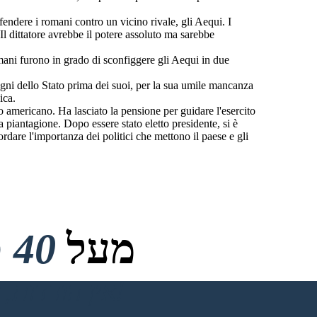
endere i romani contro un vicino rivale, gli Aequi. I
l dittatore avrebbe il potere assoluto ma sarebbe
mani furono in grado di sconfiggere gli Aequi in due
isogni dello Stato prima dei suoi, per la sua umile mancanza
ica.
 americano. Ha lasciato la pensione per guidare l'esercito
 piantagione. Dopo essere stato eletto presidente, si è
dare l'importanza dei politici che mettono il paese e gli
מעל
40 מיליון
אין הורדות, אין כרטיס אשראי ואין צורך בכניסה כדי לנסות!