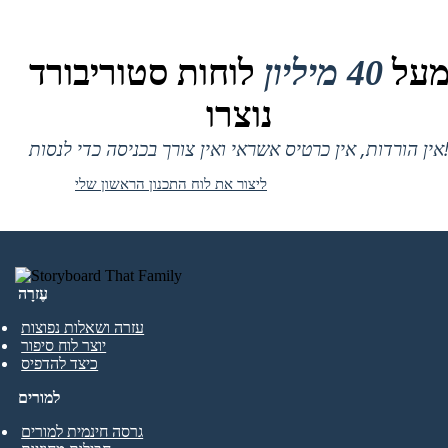
על
40 מיליון
לוחות סטוריבורד
נוצרו
 אין כרטיס אשראי ואין צורך בכניסה כדי לנסות!
ליצור את לוח התכנון הראשון שלי
עֶזרָה
עזרה ושאלות נפוצות
יוצר לוח סיפור
כיצד להדפיס
למורים
גרסה חינמית למורים