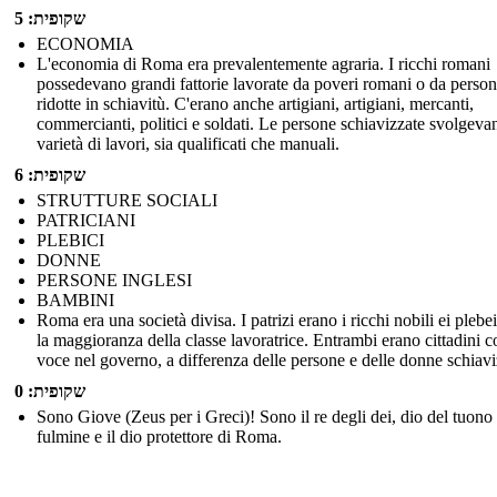
שקופית: 5
ECONOMIA
L'economia di Roma era prevalentemente agraria. I ricchi romani
possedevano grandi fattorie lavorate da poveri romani o da perso
ridotte in schiavitù. C'erano anche artigiani, artigiani, mercanti,
commercianti, politici e soldati. Le persone schiavizzate svolgev
varietà di lavori, sia qualificati che manuali.
שקופית: 6
STRUTTURE SOCIALI
PATRICIANI
PLEBICI
DONNE
PERSONE INGLESI
BAMBINI
Roma era una società divisa. I patrizi erano i ricchi nobili ei plebe
la maggioranza della classe lavoratrice. Entrambi erano cittadini 
voce nel governo, a differenza delle persone e delle donne schiavi
שקופית: 0
Sono Giove (Zeus per i Greci)! Sono il re degli dei, dio del tuono 
fulmine e il dio protettore di Roma.