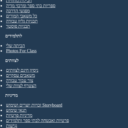
חבילות מחוזיות
ספריות בתי ספר ומרכזי מדיה
מפגשי הדרכה
כל משאבי המורים
תבניות גליון עבודה
תבניות פוסטר
לתלמידים
הכיתה שלי
Photos For Class
לצוותים
ניסיון חינם לצוותים
משאבים עסקיים
צור עבור עבודה
הצטרף לצוות שלי
מדיניות
זכויות יוצרים ושימוש Storyboard
תנאי שימוש
מדיניות פרטיות
פרטיות ואבטחה לבתי ספר ותלמידים
נְגִישׁוּת