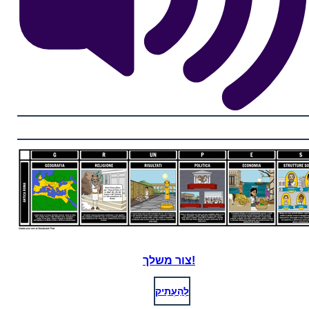
צור משלך!
לְהַעְתִיק