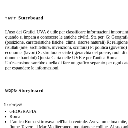
תיאור Storyboard
L'uso dei Grafici UVA è utile per classificare informazioni important
quando si impara a conoscere le antiche civiltà. Sta per: G: Geografi
(posizione, caratteristiche fisiche, clima, risorse naturali) R: religion
risultati (arte, architettura, invenzioni, scrittura) P: politica (governo)
economia (lavori) S: struttura sociale ( gerarchia del potere, ruoli di
donne e bambini) Questa Carta delle UVE è per l'antica Roma.
Un'estensione sarebbe quella di fare un grafico separato per ogni cat
per espandere le informazioni.
טקסט Storyboard
שקופית: 1
GEOGRAFIA
Roma
L'antica Roma si trovava nell'Italia centrale. Aveva un clima mite, 
fiume Tevere, il Mar Mediterraneo, montagne e colline. Al suo api