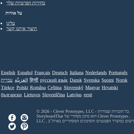
בחירות הפרטיות שלך
על אודות
עלינו
תיצור איתנו קשר
English
Español
Français
Deutsch
Italiana
Nederlands
Português
Norsk
Suomi
Svenska
Dansk
ру́сский язы́к
हिन्दी
العَرَبِيَّة
עברית
Türkçe
Polski
Româna
Ceština
Slovenský
Magyar
Hrvatski
български
Lietuvos
Slovenščina
Latvijas
eesti
© 2026 - Clever Prototypes, LLC - כל הזכויות שמורות.
Clever Prototypes ,
StoryboardThat הוא סימן מסחרי של
 ורשום במשרד הפטנטים והסימנים המסחריים בארה"ב
LLC