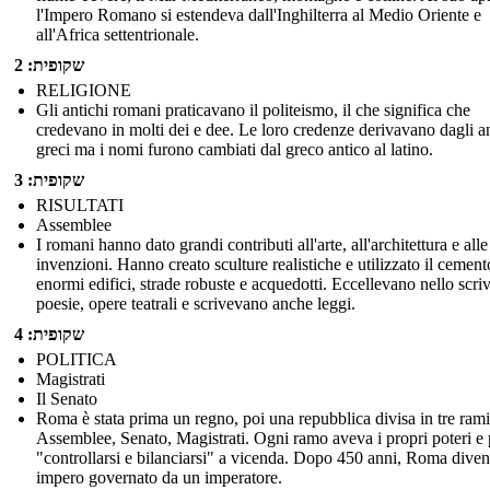
l'Impero Romano si estendeva dall'Inghilterra al Medio Oriente e
all'Africa settentrionale.
שקופית: 2
RELIGIONE
Gli antichi romani praticavano il politeismo, il che significa che
credevano in molti dei e dee. Le loro credenze derivavano dagli an
greci ma i nomi furono cambiati dal greco antico al latino.
שקופית: 3
RISULTATI
Assemblee
I romani hanno dato grandi contributi all'arte, all'architettura e alle
invenzioni. Hanno creato sculture realistiche e utilizzato il cement
enormi edifici, strade robuste e acquedotti. Eccellevano nello scri
poesie, opere teatrali e scrivevano anche leggi.
שקופית: 4
POLITICA
Magistrati
Il Senato
Roma è stata prima un regno, poi una repubblica divisa in tre rami
Assemblee, Senato, Magistrati. Ogni ramo aveva i propri poteri e
"controllarsi e bilanciarsi" a vicenda. Dopo 450 anni, Roma dive
impero governato da un imperatore.