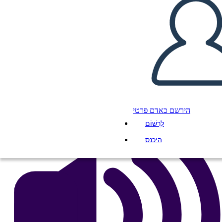
Antica Roma UVA Grafico
העתק את לוח התכנון הזה
ליצור לוח תכנון
הפעל מצגת
לקרוא לי
הירשם כאדם פרטי
לִרְשׁוֹם
היכנס