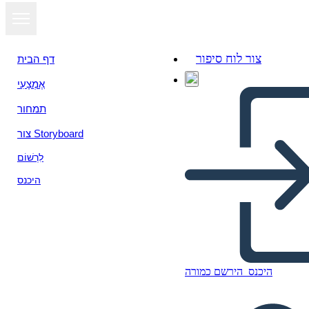
צור לוח סיפור
דף הבית
אֶמְצָעִי
הצג כמצגת
תמחור
צור Storyboard
לִרְשׁוֹם
היכנס
היכנס
הירשם כמורה