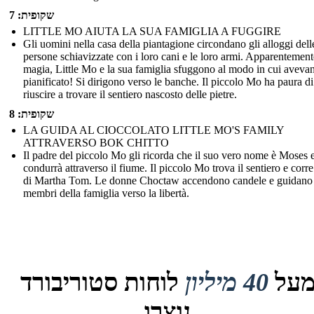
שקופית: 7
LITTLE MO AIUTA LA SUA FAMIGLIA A FUGGIRE
Gli uomini nella casa della piantagione circondano gli alloggi dell
persone schiavizzate con i loro cani e le loro armi. Apparentement
magia, Little Mo e la sua famiglia sfuggono al modo in cui aveva
pianificato! Si dirigono verso le banche. Il piccolo Mo ha paura d
riuscire a trovare il sentiero nascosto delle pietre.
שקופית: 8
LA GUIDA AL CIOCCOLATO LITTLE MO'S FAMILY
ATTRAVERSO BOK CHITTO
Il padre del piccolo Mo gli ricorda che il suo vero nome è Moses e
condurrà attraverso il fiume. Il piccolo Mo trova il sentiero e corre
di Martha Tom. Le donne Choctaw accendono candele e guidano i
membri della famiglia verso la libertà.
על
40 מיליון
לוחות סטוריבורד
נוצרו