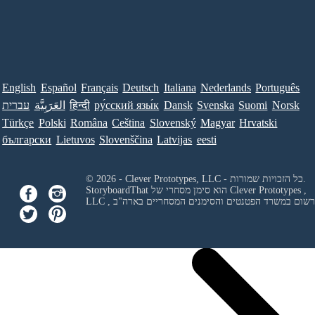
English
Español
Français
Deutsch
Italiana
Nederlands
Português
Norsk
Suomi
Svenska
Dansk
ру́сский язы́к
हिन्दी
العَرَبِيَّة
עברית
Türkçe
Polski
Româna
Ceština
Slovenský
Magyar
Hrvatski
български
Lietuvos
Slovenščina
Latvijas
eesti
© 2026 - Clever Prototypes, LLC - כל הזכויות שמורות.
Clever Prototypes ,
StoryboardThat הוא סימן מסחרי של
 ורשום במשרד הפטנטים והסימנים המסחריים בארה"ב
LLC