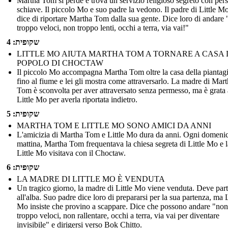
Martha Tom si perde e trova un servizio religioso segreto con per
schiave. Il piccolo Mo e suo padre la vedono. Il padre di Little Mo
dice di riportare Martha Tom dalla sua gente. Dice loro di andare
troppo veloci, non troppo lenti, occhi a terra, via vai!"
שקופית: 4
LITTLE MO AIUTA MARTHA TOM A TORNARE A CASA 
POPOLO DI CHOCTAW
Il piccolo Mo accompagna Martha Tom oltre la casa della piantag
fino al fiume e lei gli mostra come attraversarlo. La madre di Mar
Tom è sconvolta per aver attraversato senza permesso, ma è grata 
Little Mo per averla riportata indietro.
שקופית: 5
MARTHA TOM E LITTLE MO SONO AMICI DA ANNI
L'amicizia di Martha Tom e Little Mo dura da anni. Ogni domeni
mattina, Martha Tom frequentava la chiesa segreta di Little Mo e l
Little Mo visitava con il Choctaw.
שקופית: 6
LA MADRE DI LITTLE MO È VENDUTA
Un tragico giorno, la madre di Little Mo viene venduta. Deve part
all'alba. Suo padre dice loro di prepararsi per la sua partenza, ma L
Mo insiste che provino a scappare. Dice che possono andare "non
troppo veloci, non rallentare, occhi a terra, via vai per diventare
invisibile" e dirigersi verso Bok Chitto.