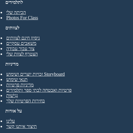
לתלמידים
הכיתה שלי
Photos For Class
לצוותים
ניסיון חינם לצוותים
משאבים עסקיים
צור עבור עבודה
הצטרף לצוות שלי
מדיניות
זכויות יוצרים ושימוש Storyboard
תנאי שימוש
מדיניות פרטיות
פרטיות ואבטחה לבתי ספר ותלמידים
נְגִישׁוּת
בחירות הפרטיות שלך
על אודות
עלינו
תיצור איתנו קשר