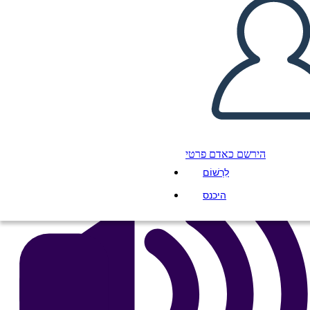
Attraversando Bok Chitto
העתק את לוח התכנון הזה
ליצור לוח תכנון
הפעל מצגת
לקרוא לי
הירשם כאדם פרטי
לִרְשׁוֹם
היכנס