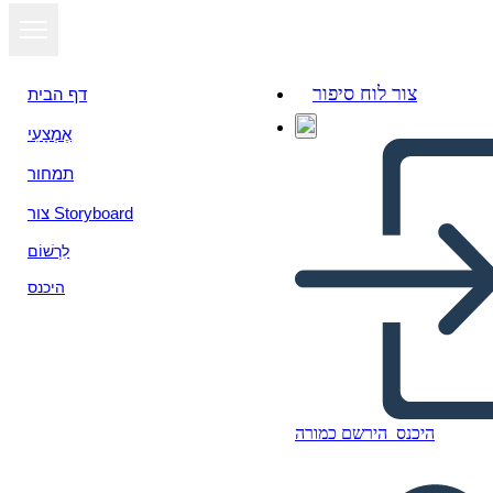
צור לוח סיפור
דף הבית
אֶמְצָעִי
תמחור
צור Storyboard
לִרְשׁוֹם
היכנס
היכנס
הירשם כמורה