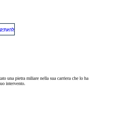
לְהַעְתִיק
o una pietra miliare nella sua carriera che lo ha
suo intervento.