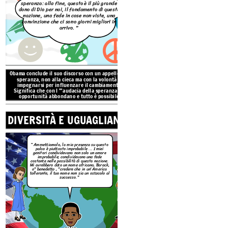
speranza: alla fine, questo è il più grande
dono di Dio per noi, il fondamento di questa
nazione, una fede in cose non viste, una
convinzione che ci sono giorni migliori in
arrivo. "
COMUNITÀ
Obama conclude il suo discorso con un appello alla
speranza, non alla cieca ma con la volontà di
impegnarsi per influenzare il cambiamento.
Significa che con l '"audacia della speranza" le
opportunità abbondano e tutto è possibile.
"Non è sufficiente
DIVERSITÀ E UGUAGLIANZA
di noi prosperino
al nostro famoso 
c'è un altro ingre
americana, la c
siamo tutti col
Ammettiamolo, la mia presenza su questo
"
palco è piuttosto improbabile ... I
miei
unico po
genitori condividevano non solo un amore
improbabile; condividevano una fede
costante nelle possibilità di questa nazione.
Mi avrebbero dato un nome africano, Barack,
o" benedetto , "credere che in un'America
tollerante, il tuo nome non sia un ostacolo al
successo."
Obama continua il suo di
all'azione per l'unità per a
disagio economico e del
dicendo che siamo tutti "i c