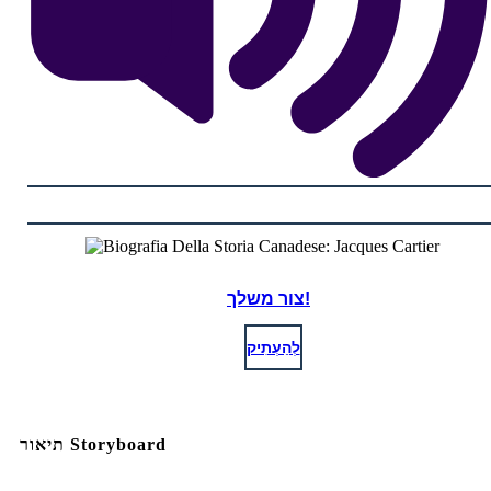
צור משלך!
לְהַעְתִיק
תיאור Storyboard