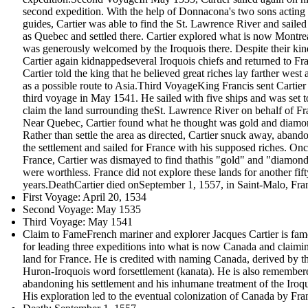
second expedition. With the help of Donnacona's two sons acting
guides, Cartier was able to find the St. Lawrence River and sailed 
as Quebec and settled there. Cartier explored what is now Montre
was generously welcomed by the Iroquois there. Despite their kin
Cartier again kidnappedseveral Iroquois chiefs and returned to Fr
Cartier told the king that he believed great riches lay farther west 
as a possible route to Asia.Third VoyageKing Francis sent Cartier
third voyage in May 1541. He sailed with five ships and was set t
claim the land surrounding theSt. Lawrence River on behalf of Fr
Near Quebec, Cartier found what he thought was gold and diamo
Rather than settle the area as directed, Cartier snuck away, aband
the settlement and sailed for France with his supposed riches. Onc
France, Cartier was dismayed to find thathis "gold" and "diamon
were worthless. France did not explore these lands for another fift
years.DeathCartier died onSeptember 1, 1557, in Saint-Malo, Fra
First Voyage: April 20, 1534
Second Voyage: May 1535
Third Voyage: May 1541
Claim to FameFrench mariner and explorer Jacques Cartier is fa
for leading three expeditions into what is now Canada and claimi
land for France. He is credited with naming Canada, derived by t
Huron-Iroquois word forsettlement (kanata). He is also remember
abandoning his settlement and his inhumane treatment of the Iroqu
His exploration led to the eventual colonization of Canada by Fra