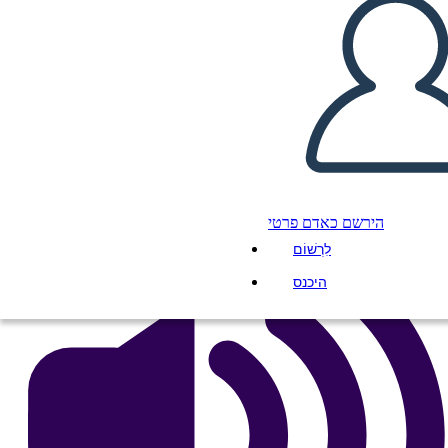
Canadese: Jacques Cartier
העתק את לוח התכנון הזה
ליצור לוח תכנון
הפעל מצגת
לקרוא לי
הירשם כאדם פרטי
לִרְשׁוֹם
היכנס