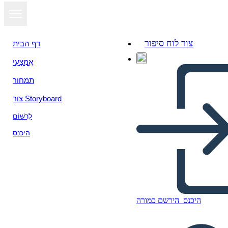
צור לוח סיפור
דף הבית
אֶמְצָעִי
תמחור
צור Storyboard
לִרְשׁוֹם
היכנס
היכנס
הירשם כמורה
Biografia Della Storia