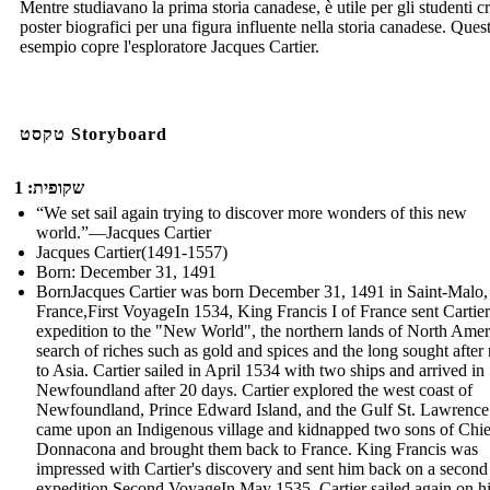
Mentre studiavano la prima storia canadese, è utile per gli studenti c
poster biografici per una figura influente nella storia canadese. Ques
esempio copre l'esploratore Jacques Cartier.
טקסט Storyboard
שקופית: 1
“We set sail again trying to discover more wonders of this new
world.”—Jacques Cartier
Jacques Cartier(1491-1557)
Born: December 31, 1491
BornJacques Cartier was born December 31, 1491 in Saint-Malo,
France,First VoyageIn 1534, King Francis I of France sent Cartie
expedition to the "New World", the northern lands of North Ameri
search of riches such as gold and spices and the long sought after 
to Asia. Cartier sailed in April 1534 with two ships and arrived in
Newfoundland after 20 days. Cartier explored the west coast of
Newfoundland, Prince Edward Island, and the Gulf St. Lawrence
came upon an Indigenous village and kidnapped two sons of Chie
Donnacona and brought them back to France. King Francis was
impressed with Cartier's discovery and sent him back on a second
expedition.Second VoyageIn May 1535, Cartier sailed again on h