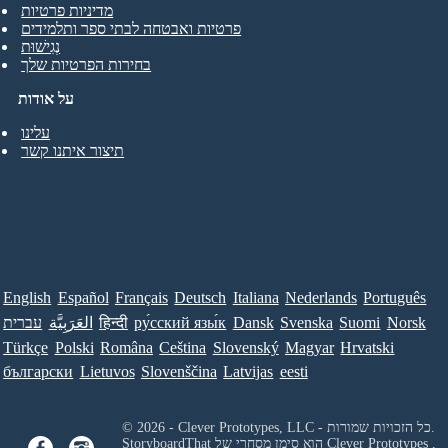
מדיניות פרטיות
פרטיות ואבטחה לבתי ספר ותלמידים
נְגִישׁוּת
בחירות הפרטיות שלך
על אודות
עלינו
תיצור איתנו קשר
English
Español
Français
Deutsch
Italiana
Nederlands
Português
Norsk
Suomi
Svenska
Dansk
ру́сский язы́к
हिन्दी
العَرَبِيَّة
עברית
Türkçe
Polski
Româna
Ceština
Slovenský
Magyar
Hrvatski
български
Lietuvos
Slovenščina
Latvijas
eesti
© 2026 - Clever Prototypes, LLC - כל הזכויות שמורות.
Clever Prototypes ,
StoryboardThat הוא סימן מסחרי של