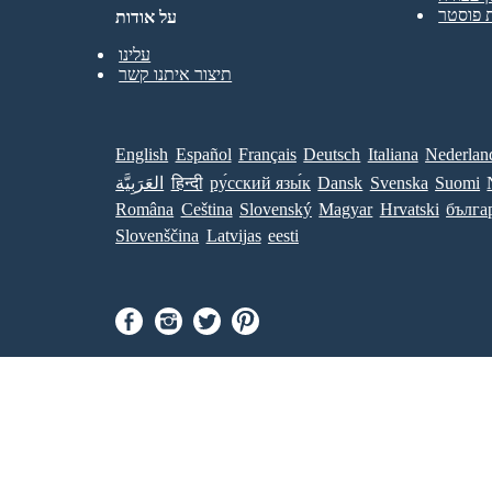
 פוסטר
על אודות
עלינו
תיצור איתנו קשר
English
Español
Français
Deutsch
Italiana
Nederlan
Suomi
Svenska
Dansk
ру́сский язы́к
हिन्दी
العَرَبِيَّة
Româna
Ceština
Slovenský
Magyar
Hrvatski
бълга
Slovenščina
Latvijas
eesti