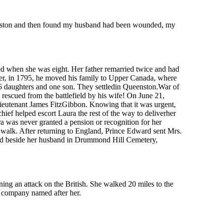
 Queenston and then found my husband had been wounded, my
d when she was eight. Her father remarried twice and had
ever, in 1795, he moved his family to Upper Canada, where
6 daughters and one son. They settledin Queenston.War of
escued from the battlefield by his wife! On June 21,
Lieutenant James FitzGibbon. Knowing that it was urgent,
ef helped escort Laura the rest of the way to deliverher
ra was never granted a pension or recognition for her
 walk. After returning to England, Prince Edward sent Mrs.
ied beside her husband in Drummond Hill Cemetery,
 an attack on the British. She walked 20 miles to the
e company named after her.