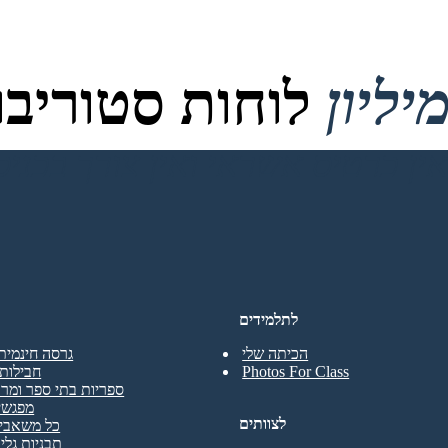
לוחות סטוריבור
לתלמידים
הכיתה שלי
גרסה חינמית
Photos For Class
חבילות 
ספריות בתי ספר ומרכ
מפגשי
לצוותים
כל משאבי 
תבניות גליו