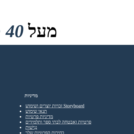
מעל
40 מיליון
אין הורדות, אין כרטיס אשראי ואין צורך בכניסה כדי לנסות!
מדיניות
זכויות יוצרים ושימוש Storyboard
תנאי שימוש
מדיניות פרטיות
פרטיות ואבטחה לבתי ספר ותלמידים
נְגִישׁוּת
בחירות הפרטיות שלך