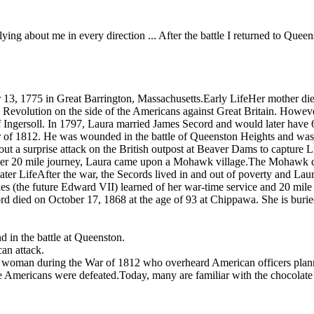
e flying about me in every direction ... After the battle I returned to
13, 1775 in Great Barrington, Massachusetts.Early LifeHer mother die
an Revolution on the side of the Americans against Great Britain. How
 Ingersoll. In 1797, Laura married James Secord and would later have 
of 1812. He was wounded in the battle of Queenston Heights and was r
ut a surprise attack on the British outpost at Beaver Dams to capture 
n her 20 mile journey, Laura came upon a Mohawk village.The Mohawk chi
Later LifeAfter the war, the Secords lived in and out of poverty and Lau
es (the future Edward VII) learned of her war-time service and 20 mile
rd died on October 17, 1868 at the age of 93 at Chippawa. She is bur
 in the battle at Queenston.
an attack.
man during the War of 1812 who overheard American officers planning
the Americans were defeated.Today, many are familiar with the chocolat