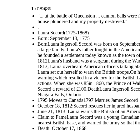
שקופית: 1
“... at the battle of Queenston ... cannon balls wer
house plundered and my property destroyed."
.
Laura Secord(1775-1868)
Born: September 13, 1775
BornLaura Ingersoll Secord was born on September 
a large family. Laura's father fought in the Americ
he founded a settlement today known as the town of
1812Laura's husband was a sergeant during the War 
1813, Laura overheard American officers talking abo
Laura set out herself to warn the British troops.O
warning which resulted in a victory for the British.
actions. When she was 85in 1860, the Prince of Wal
Secord a reward of £100.DeathLaura Ingersoll Seco
Niagara Falls, Ontario.
1795 Moves to Canada1797 Marries James Secord
October 18, 1812:Secord rescues her injured husband
June 21, 1813: Laura warns the British of an Americ
Claim to FameLaura Secord was a young Canadian wo
nearest British base, and warned the army so that 
Death: October 17, 1868