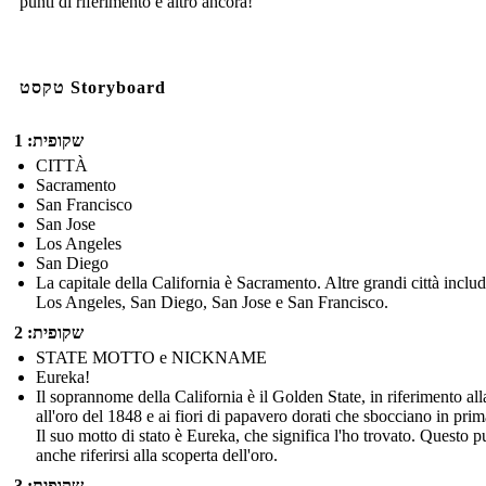
punti di riferimento e altro ancora!
טקסט Storyboard
שקופית: 1
CITTÀ
Sacramento
San Francisco
San Jose
Los Angeles
San Diego
La capitale della California è Sacramento. Altre grandi città inclu
Los Angeles, San Diego, San Jose e San Francisco.
שקופית: 2
STATE MOTTO e NICKNAME
Eureka!
Il soprannome della California è il Golden State, in riferimento all
all'oro del 1848 e ai fiori di papavero dorati che sbocciano in pri
Il suo motto di stato è Eureka, che significa l'ho trovato. Questo p
anche riferirsi alla scoperta dell'oro.
שקופית: 3