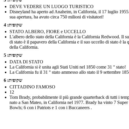
DEVE VEDERE UN LUOGO TURISTICO
Disneyland ha aperto ad Anaheim, in California, il 17 luglio 1955
sua apertura, ha avuto circa 750 milioni di visitatori!
שקופית: 4
STATO ALBERO, FIORE e UCCELLO
L'albero dello stato della California è la California Redwood. Il su
di stato è il papavero della California e il suo uccello di stato è la 
della California.
שקופית: 5
DATA DI STATO
La California si è unita agli Stati Uniti nel 1850 come 31 ° stato!
La California fu il 31 ° stato ammesso allo stato il 9 settembre 185
שקופית: 6
CITTADINO FAMOSO
12
Tom Brady, probabilmente il più grande quarterback di tutti i temp
nato a San Mateo, in California nel 1977. Brady ha vinto 7 Super
Bowls; 6 con i Patriots e 1 con i Buccaneers .