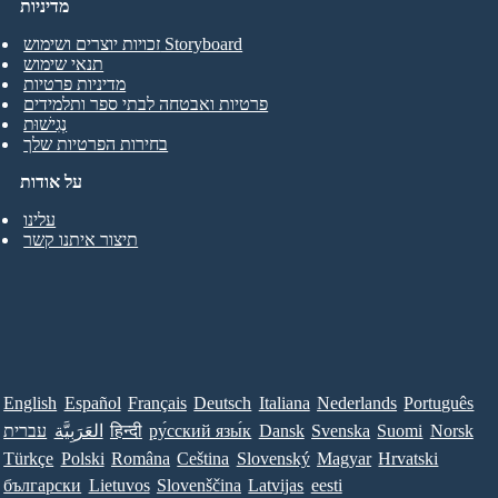
מדיניות
זכויות יוצרים ושימוש Storyboard
תנאי שימוש
מדיניות פרטיות
פרטיות ואבטחה לבתי ספר ותלמידים
נְגִישׁוּת
בחירות הפרטיות שלך
על אודות
עלינו
תיצור איתנו קשר
English
Español
Français
Deutsch
Italiana
Nederlands
Português
Norsk
Suomi
Svenska
Dansk
ру́сский язы́к
हिन्दी
العَرَبِيَّة
עברית
Türkçe
Polski
Româna
Ceština
Slovenský
Magyar
Hrvatski
български
Lietuvos
Slovenščina
Latvijas
eesti