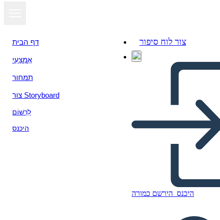
צור לוח סיפור
דף הבית
אֶמְצָעִי
תמחור
צור Storyboard
לִרְשׁוֹם
היכנס
היכנס
הירשם כמורה
California: Profilo Statale