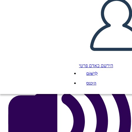
העתק את לוח התכנון הזה
ליצור לוח תכנון
הפעל מצגת
לקרוא לי
הירשם כאדם פרטי
לִרְשׁוֹם
היכנס