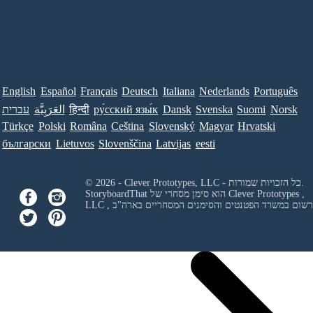
English
Español
Français
Deutsch
Italiana
Nederlands
Português
Norsk
Suomi
Svenska
Dansk
ру́сский язы́к
हिन्दी
العَرَبِيَّة
עברית
Türkçe
Polski
Româna
Ceština
Slovenský
Magyar
Hrvatski
български
Lietuvos
Slovenščina
Latvijas
eesti
© 2026 - Clever Prototypes, LLC - כל הזכויות שמורות.
Clever Prototypes ,
StoryboardThat הוא סימן מסחרי של
 ורשום במשרד הפטנטים והסימנים המסחריים בארה"ב
LLC