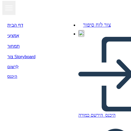
צור לוח סיפור
דף הבית
אֶמְצָעִי
תמחור
צור Storyboard
לִרְשׁוֹם
היכנס
היכנס
הירשם כמורה