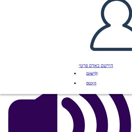
Caratteri di Amal Unbound
העתק את לוח התכנון הזה
ליצור לוח תכנון
הפעל מצגת
לקרוא לי
הירשם כאדם פרטי
לִרְשׁוֹם
היכנס