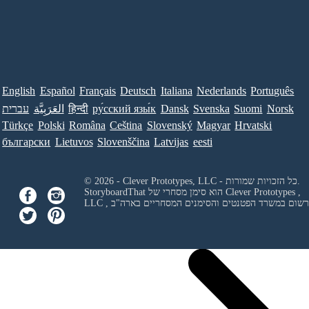
English
Español
Français
Deutsch
Italiana
Nederlands
Português
Norsk
Suomi
Svenska
Dansk
ру́сский язы́к
हिन्दी
العَرَبِيَّة
עברית
Türkçe
Polski
Româna
Ceština
Slovenský
Magyar
Hrvatski
български
Lietuvos
Slovenščina
Latvijas
eesti
© 2026 - Clever Prototypes, LLC - כל הזכויות שמורות.
Clever Prototypes ,
StoryboardThat הוא סימן מסחרי של
 ורשום במשרד הפטנטים והסימנים המסחריים בארה"ב
LLC