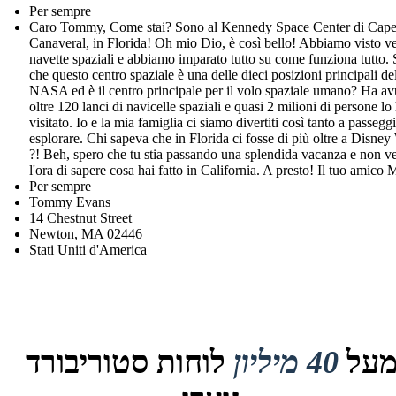
Per sempre
Caro Tommy, Come stai? Sono al Kennedy Space Center di Cap
Canaveral, in Florida! Oh mio Dio, è così bello! Abbiamo visto v
navette spaziali e abbiamo imparato tutto su come funziona tutto.
che questo centro spaziale è una delle dieci posizioni principali de
NASA ed è il centro principale per il volo spaziale umano? Ha av
oltre 120 lanci di navicelle spaziali e quasi 2 milioni di persone l
visitato. Io e la mia famiglia ci siamo divertiti così tanto a passegg
esplorare. Chi sapeva che in Florida ci fosse di più oltre a Disney
?! Beh, spero che tu stia passando una splendida vacanza e non v
l'ora di sapere cosa hai fatto in California. A presto! Il tuo amico
Per sempre
Tommy Evans
14 Chestnut Street
Newton, MA 02446
Stati Uniti d'America
על
40 מיליון
לוחות סטוריבורד