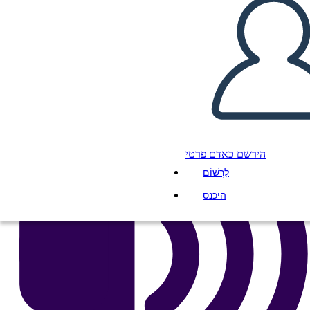
העתק את לוח התכנון הזה
ליצור לוח תכנון
הפעל מצגת
לקרוא לי
הירשם כאדם פרטי
לִרְשׁוֹם
היכנס