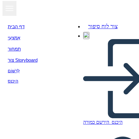
צור לוח סיפור
דף הבית
אֶמְצָעִי
תמחור
צור Storyboard
לִרְשׁוֹם
היכנס
Cartolina del Sud-est
היכנס
הירשם כמורה