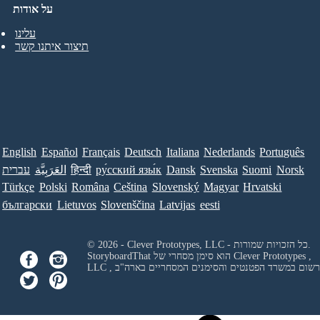
על אודות
עלינו
תיצור איתנו קשר
English
Español
Français
Deutsch
Italiana
Nederlands
Português
Norsk
Suomi
Svenska
Dansk
ру́сский язы́к
हिन्दी
العَرَبِيَّة
עברית
Türkçe
Polski
Româna
Ceština
Slovenský
Magyar
Hrvatski
български
Lietuvos
Slovenščina
Latvijas
eesti
© 2026 - Clever Prototypes, LLC - כל הזכויות שמורות.
Clever Prototypes ,
StoryboardThat הוא סימן מסחרי של
 ורשום במשרד הפטנטים והסימנים המסחריים בארה"ב
LLC