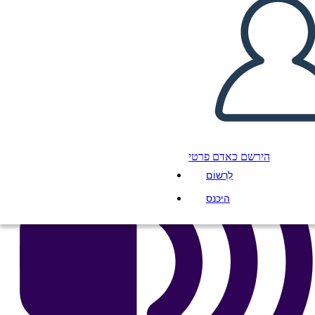
העתק את לוח התכנון הזה
ליצור לוח תכנון
הפעל מצגת
לקרוא לי
הירשם כאדם פרטי
לִרְשׁוֹם
היכנס