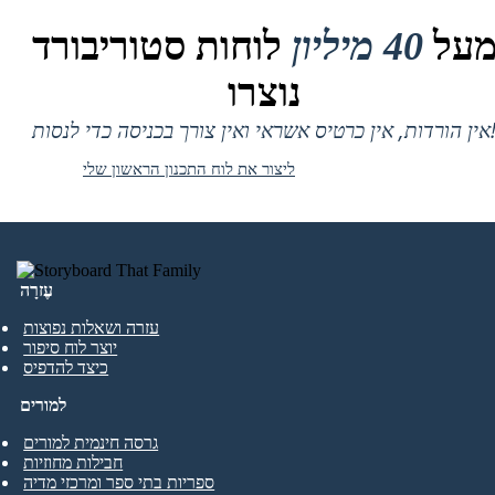
על
40 מיליון
לוחות סטוריבורד
נוצרו
 אין כרטיס אשראי ואין צורך בכניסה כדי לנסות!
ליצור את לוח התכנון הראשון שלי
עֶזרָה
עזרה ושאלות נפוצות
יוצר לוח סיפור
כיצד להדפיס
למורים
גרסה חינמית למורים
חבילות מחוזיות
ספריות בתי ספר ומרכזי מדיה