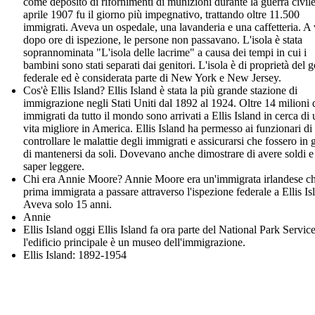
come deposito di rifornimenti di munizioni durante la guerra civile
aprile 1907 fu il giorno più impegnativo, trattando oltre 11.500
immigrati. Aveva un ospedale, una lavanderia e una caffetteria. A 
dopo ore di ispezione, le persone non passavano. L'isola è stata
soprannominata "L'isola delle lacrime" a causa dei tempi in cui i
bambini sono stati separati dai genitori. L'isola è di proprietà del 
federale ed è considerata parte di New York e New Jersey.
Cos'è Ellis Island? Ellis Island è stata la più grande stazione di
immigrazione negli Stati Uniti dal 1892 al 1924. Oltre 14 milioni 
immigrati da tutto il mondo sono arrivati a Ellis Island in cerca di
vita migliore in America. Ellis Island ha permesso ai funzionari di
controllare le malattie degli immigrati e assicurarsi che fossero in 
di mantenersi da soli. Dovevano anche dimostrare di avere soldi e
saper leggere.
Chi era Annie Moore? Annie Moore era un'immigrata irlandese ch
prima immigrata a passare attraverso l'ispezione federale a Ellis Is
Aveva solo 15 anni.
Annie
Ellis Island oggi Ellis Island fa ora parte del National Park Service
l'edificio principale è un museo dell'immigrazione.
Ellis Island: 1892-1954