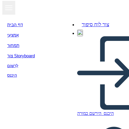
צור לוח סיפור
דף הבית
אֶמְצָעִי
תמחור
צור Storyboard
לִרְשׁוֹם
היכנס
Cos'è Ellis Island?
היכנס
הירשם כמורה