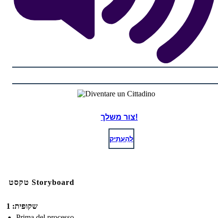
צור משלך!
לְהַעְתִיק
טקסט Storyboard
שקופית: 1
Prima del processo