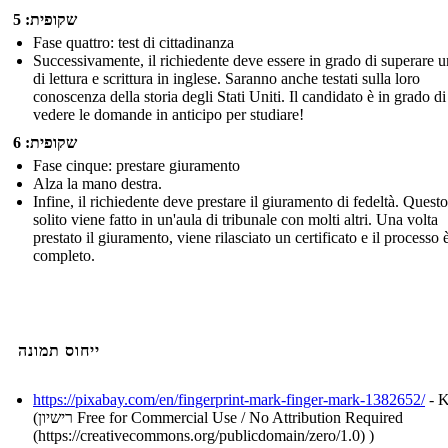
שקופית: 5
Fase quattro: test di cittadinanza
Successivamente, il richiedente deve essere in grado di superare u
di lettura e scrittura in inglese. Saranno anche testati sulla loro
conoscenza della storia degli Stati Uniti. Il candidato è in grado di
vedere le domande in anticipo per studiare!
שקופית: 6
Fase cinque: prestare giuramento
Alza la mano destra.
Infine, il richiedente deve prestare il giuramento di fedeltà. Questo
solito viene fatto in un'aula di tribunale con molti altri. Una volta
prestato il giuramento, viene rilasciato un certificato e il processo 
completo.
ייחוס תמונה
https://pixabay.com/en/fingerprint-mark-finger-mark-1382652/
- K
(רישיון Free for Commercial Use / No Attribution Required
(https://creativecommons.org/publicdomain/zero/1.0) )