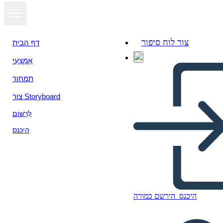
צור לוח סיפור
דף הבית
אֶמְצָעִי
תמחור
צור Storyboard
לִרְשׁוֹם
היכנס
היכנס
הירשם כמורה
Diventare un Cittadino