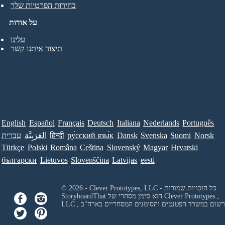
בחירות הפרטיות שלך
על אודות
עלינו
תיצור איתנו קשר
English
Español
Français
Deutsch
Italiana
Nederlands
Português
Norsk
Suomi
Svenska
Dansk
ру́сский язы́к
हिन्दी
العَرَبِيَّة
עברית
Türkçe
Polski
Româna
Ceština
Slovenský
Magyar
Hrvatski
български
Lietuvos
Slovenščina
Latvijas
eesti
© 2026 - Clever Prototypes, LLC - כל הזכויות שמורות.
Clever Prototypes ,
StoryboardThat הוא סימן מסחרי של
 ורשום במשרד הפטנטים והסימנים המסחריים בארה"ב
LLC