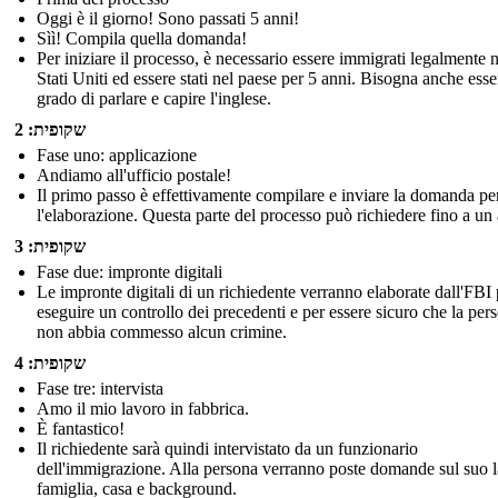
Oggi è il giorno! Sono passati 5 anni!
Sìì! Compila quella domanda!
Per iniziare il processo, è necessario essere immigrati legalmente n
Stati Uniti ed essere stati nel paese per 5 anni. Bisogna anche esse
grado di parlare e capire l'inglese.
שקופית: 2
Fase uno: applicazione
Andiamo all'ufficio postale!
Il primo passo è effettivamente compilare e inviare la domanda pe
l'elaborazione. Questa parte del processo può richiedere fino a un
שקופית: 3
Fase due: impronte digitali
Le impronte digitali di un richiedente verranno elaborate dall'FBI 
eseguire un controllo dei precedenti e per essere sicuro che la per
non abbia commesso alcun crimine.
שקופית: 4
Fase tre: intervista
Amo il mio lavoro in fabbrica.
È fantastico!
Il richiedente sarà quindi intervistato da un funzionario
dell'immigrazione. Alla persona verranno poste domande sul suo 
famiglia, casa e background.