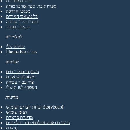
חבילות מחוזיות
ספריות בתי ספר ומרכזי מדיה
מפגשי הדרכה
כל משאבי המורים
תבניות גליון עבודה
תבניות פוסטר
לתלמידים
הכיתה שלי
Photos For Class
לצוותים
ניסיון חינם לצוותים
משאבים עסקיים
צור עבור עבודה
הצטרף לצוות שלי
מדיניות
זכויות יוצרים ושימוש Storyboard
תנאי שימוש
מדיניות פרטיות
פרטיות ואבטחה לבתי ספר ותלמידים
נְגִישׁוּת