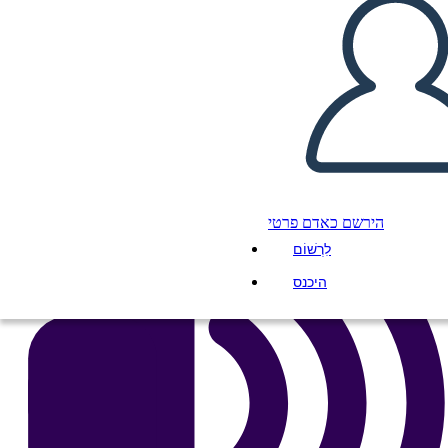
העתק את לוח התכנון הזה
ליצור לוח תכנון
הפעל מצגת
לקרוא לי
הירשם כאדם פרטי
לִרְשׁוֹם
היכנס