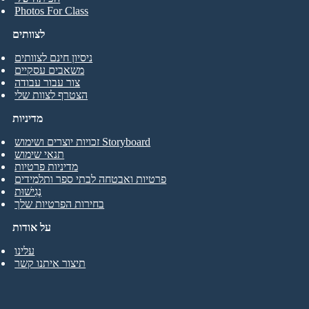
Photos For Class
לצוותים
ניסיון חינם לצוותים
משאבים עסקיים
צור עבור עבודה
הצטרף לצוות שלי
מדיניות
זכויות יוצרים ושימוש Storyboard
תנאי שימוש
מדיניות פרטיות
פרטיות ואבטחה לבתי ספר ותלמידים
נְגִישׁוּת
בחירות הפרטיות שלך
על אודות
עלינו
תיצור איתנו קשר