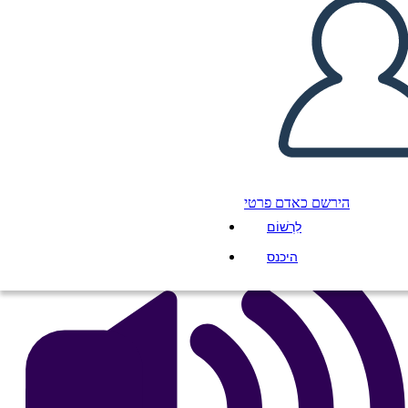
Elementi Letterari dei
Rifugiati
העתק את לוח התכנון הזה
ליצור לוח תכנון
הפעל מצגת
לקרוא לי
הירשם כאדם פרטי
לִרְשׁוֹם
היכנס