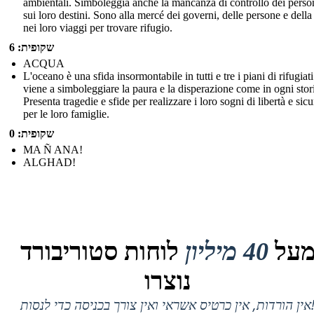
ambientali. Simboleggia anche la mancanza di controllo dei perso
sui loro destini. Sono alla mercé dei governi, delle persone e della
nei loro viaggi per trovare rifugio.
שקופית: 6
ACQUA
L'oceano è una sfida insormontabile in tutti e tre i piani di rifugiati
viene a simboleggiare la paura e la disperazione come in ogni stor
Presenta tragedie e sfide per realizzare i loro sogni di libertà e sic
per le loro famiglie.
שקופית: 0
MA Ñ ANA!
ALGHAD!
על
40 מיליון
לוחות סטוריבורד
נוצרו
 אין כרטיס אשראי ואין צורך בכניסה כדי לנסות!