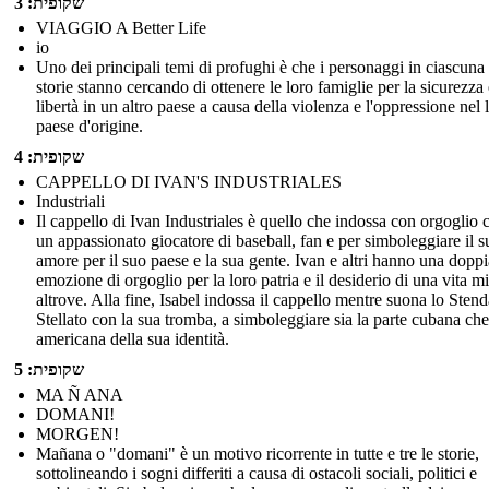
שקופית: 3
VIAGGIO A Better Life
io
Uno dei principali temi di profughi è che i personaggi in ciascuna 
storie stanno cercando di ottenere le loro famiglie per la sicurezza 
libertà in un altro paese a causa della violenza e l'oppressione nel 
paese d'origine.
שקופית: 4
CAPPELLO DI IVAN'S INDUSTRIALES
Industriali
Il cappello di Ivan Industriales è quello che indossa con orgoglio
un appassionato giocatore di baseball, fan e per simboleggiare il s
amore per il suo paese e la sua gente. Ivan e altri hanno una doppi
emozione di orgoglio per la loro patria e il desiderio di una vita mi
altrove. Alla fine, Isabel indossa il cappello mentre suona lo Sten
Stellato con la sua tromba, a simboleggiare sia la parte cubana che
americana della sua identità.
שקופית: 5
MA Ñ ANA
DOMANI!
MORGEN!
Mañana o "domani" è un motivo ricorrente in tutte e tre le storie,
sottolineando i sogni differiti a causa di ostacoli sociali, politici e