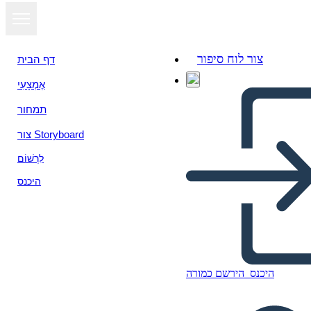
צור לוח סיפור
דף הבית
אֶמְצָעִי
תמחור
צור Storyboard
לִרְשׁוֹם
היכנס
היכנס
הירשם כמורה