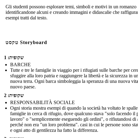
Gli studenti possono esplorare temi, simboli e motivi in un romanzo
identificandone alcuni e creando immagini e didascalie che raffigur
esempi tratti dal testo.
טקסט Storyboard
שקופית: 1
BARCHE
Tutte e tre le famiglie in viaggio per i rifugiati sulle barche per cer
sfuggire alla loro patria e raggiungere la libertà e la sicurezza in u
nuova terra. Ogni barca simboleggia la speranza di una nuova vita
nuovo paese.
שקופית: 2
RESPONSABILITÀ SOCIALE
Ogni storia mostra esempi di quando la società ha voltato le spalle
famiglie in cerca di rifugio, dove qualcuno stava "solo facendo il 
lavoro" o "semplicemente eseguendo gli ordini", o rifiutandosi di 
perché non era "un loro problema". casi in cui le persone sono stat
e ogni atto di gentilezza ha fatto la differenza.