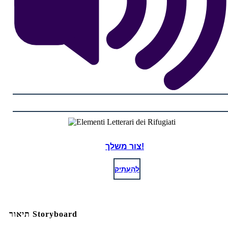
צור משלך!
לְהַעְתִיק
תיאור Storyboard