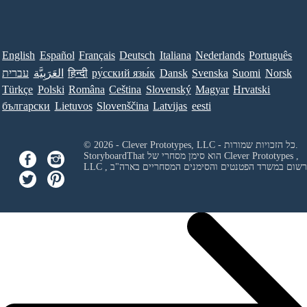
English
Español
Français
Deutsch
Italiana
Nederlands
Português
Norsk
Suomi
Svenska
Dansk
ру́сский язы́к
हिन्दी
العَرَبِيَّة
עברית
Türkçe
Polski
Româna
Ceština
Slovenský
Magyar
Hrvatski
български
Lietuvos
Slovenščina
Latvijas
eesti
© 2026 - Clever Prototypes, LLC - כל הזכויות שמורות.
Clever Prototypes ,
StoryboardThat הוא סימן מסחרי של
 ורשום במשרד הפטנטים והסימנים המסחריים בארה"ב
LLC