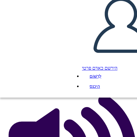
Esempio di Lily Rose del
Capodanno Lunare Della
Cina Antica
העתק את לוח התכנון הזה
ליצור לוח תכנון
הירשם כאדם פרטי
הפעל מצגת
לִרְשׁוֹם
לקרוא לי
היכנס