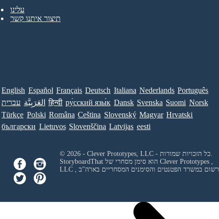
עלינו
תיצור איתנו קשר
English
Español
Français
Deutsch
Italiana
Nederlands
Português
Norsk
Suomi
Svenska
Dansk
ру́сский язы́к
हिन्दी
العَرَبِيَّة
עברית
Türkçe
Polski
Româna
Ceština
Slovenský
Magyar
Hrvatski
български
Lietuvos
Slovenščina
Latvijas
eesti
© 2026 - Clever Prototypes, LLC - כל הזכויות שמורות.
Clever Prototypes ,
StoryboardThat הוא סימן מסחרי של
 ורשום במשרד הפטנטים והסימנים המסחריים בארה"ב
LLC