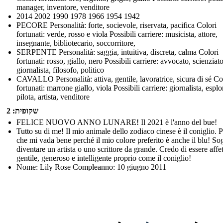
manager, inventore, venditore
2014 2002 1990 1978 1966 1954 1942
PECORE Personalità: forte, socievole, riservata, pacifica Colori
fortunati: verde, rosso e viola Possibili carriere: musicista, attore,
insegnante, bibliotecario, soccorritore,
SERPENTE Personalità: saggia, intuitiva, discreta, calma Colori
fortunati: rosso, giallo, nero Possibili carriere: avvocato, scienziato
giornalista, filosofo, politico
CAVALLO Personalità: attiva, gentile, lavoratrice, sicura di sé Co
fortunati: marrone giallo, viola Possibili carriere: giornalista, esplo
pilota, artista, venditore
שקופית: 2
FELICE NUOVO ANNO LUNARE! Il 2021 è l'anno del bue!
Tutto su di me! Il mio animale dello zodiaco cinese è il coniglio. 
che mi vada bene perché il mio colore preferito è anche il blu! So
diventare un artista o uno scrittore da grande. Credo di essere affe
gentile, generoso e intelligente proprio come il coniglio!
Nome: Lily Rose Compleanno: 10 giugno 2011