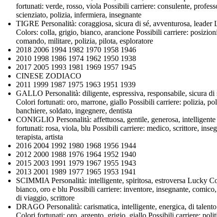
fortunati: verde, rosso, viola Possibili carriere: consulente, profess
scienziato, polizia, infermiera, insegnante
TIGRE Personalità: coraggiosa, sicura di sé, avventurosa, leader
Colors: colla, grigio, bianco, arancione Possibili carriere: posizion
comando, militare, polizia, pilota, esploratore
2018 2006 1994 1982 1970 1958 1946
2010 1998 1986 1974 1962 1950 1938
2017 2005 1993 1981 1969 1957 1945
CINESE ZODIACO
2011 1999 1987 1975 1963 1951 1939
GALLO Personalità: diligente, espressiva, responsabile, sicura di 
Colori fortunati: oro, marrone, giallo Possibili carriere: polizia, pol
banchiere, soldato, ingegnere, dentista
CONIGLIO Personalità: affettuosa, gentile, generosa, intelligente
fortunati: rosa, viola, blu Possibili carriere: medico, scrittore, inse
terapista, artista
2016 2004 1992 1980 1968 1956 1944
2012 2000 1988 1976 1964 1952 1940
2015 2003 1991 1979 1967 1955 1943
2013 2001 1989 1977 1965 1953 1941
SCIMMIA Personalità: intelligente, spiritosa, estroversa Lucky Co
bianco, oro e blu Possibili carriere: inventore, insegnante, comico
di viaggio, scrittore
DRAGO Personalità: carismatica, intelligente, energica, di talento
Colori fortunati: oro, argento, grigio, giallo Possibili carriere: polit