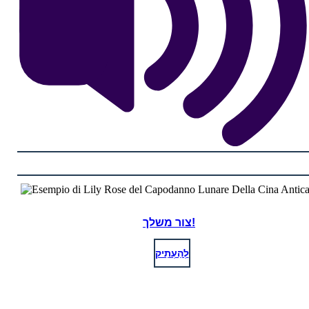
צור משלך!
לְהַעְתִיק