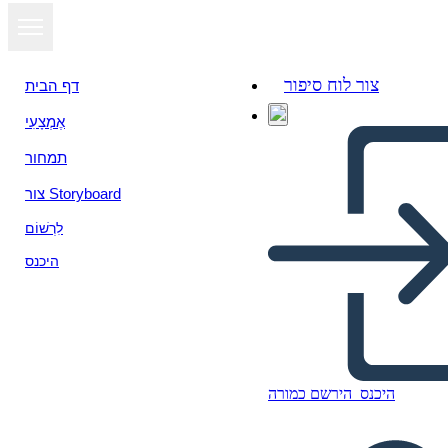
צור לוח סיפור
דף הבית
אֶמְצָעִי
תמחור
צור Storyboard
לִרְשׁוֹם
היכנס
היכנס
הירשם כמורה