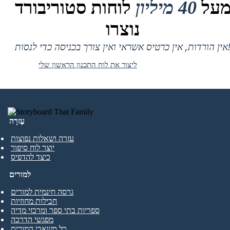
על
40 מיליון
לוחות סטוריבורד
נוצרו
 אין כרטיס אשראי ואין צורך בכניסה כדי לנסות!
ליצור את לוח התכנון הראשון שלי
עֶזרָה
עזרה ושאלות נפוצות
יוצר לוח סיפור
כיצד להדפיס
למורים
גרסה חינמית למורים
חבילות מחוזיות
ספריות בתי ספר ומרכזי מדיה
מפגשי הדרכה
כל משאבי המורים