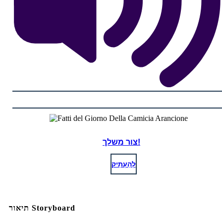
צור משלך!
לְהַעְתִיק
תיאור Storyboard