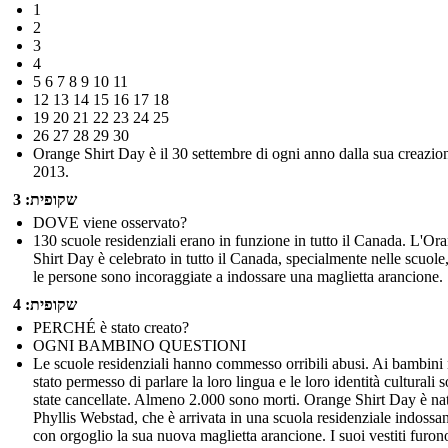
1
2
3
4
5 6 7 8 9 10 11
12 13 14 15 16 17 18
19 20 21 22 23 24 25
26 27 28 29 30
Orange Shirt Day è il 30 settembre di ogni anno dalla sua creazio
2013.
שקופית: 3
DOVE viene osservato?
130 scuole residenziali erano in funzione in tutto il Canada. L'Or
Shirt Day è celebrato in tutto il Canada, specialmente nelle scuole
le persone sono incoraggiate a indossare una maglietta arancione.
שקופית: 4
PERCHÉ è stato creato?
OGNI BAMBINO QUESTIONI
Le scuole residenziali hanno commesso orribili abusi. Ai bambini
stato permesso di parlare la loro lingua e le loro identità culturali 
state cancellate. Almeno 2.000 sono morti. Orange Shirt Day è na
Phyllis Webstad, che è arrivata in una scuola residenziale indossa
con orgoglio la sua nuova maglietta arancione. I suoi vestiti furon