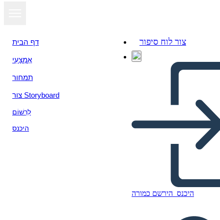
צור לוח סיפור
דף הבית
אֶמְצָעִי
תמחור
צור Storyboard
לִרְשׁוֹם
היכנס
היכנס
הירשם כמורה
Fatti del Giorno Della