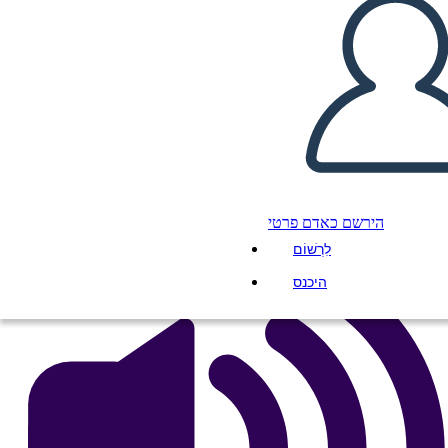
Camicia Arancione
העתק את לוח התכנון הזה
ליצור לוח תכנון
הפעל מצגת
לקרוא לי
הירשם כאדם פרטי
לִרְשׁוֹם
היכנס