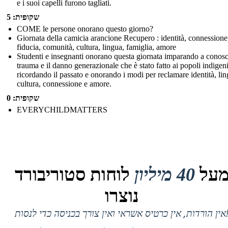
e i suoi capelli furono tagliati.
שקופית: 5
COME le persone onorano questo giorno?
Giornata della camicia arancione Recupero : identità, connessione
fiducia, comunità, cultura, lingua, famiglia, amore
Studenti e insegnanti onorano questa giornata imparando a conosc
trauma e il danno generazionale che è stato fatto ai popoli indigeni
ricordando il passato e onorando i modi per reclamare identità, lin
cultura, connessione e amore.
שקופית: 0
EVERYCHILDMATTERS
על
40 מיליון
לוחות סטוריבורד
נוצרו
 אין כרטיס אשראי ואין צורך בכניסה כדי לנסות!