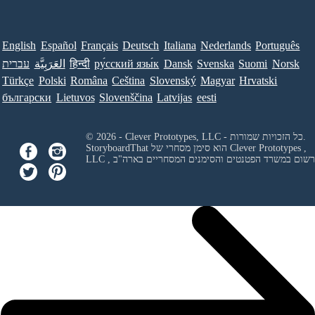
English
Español
Français
Deutsch
Italiana
Nederlands
Português
Norsk
Suomi
Svenska
Dansk
ру́сский язы́к
हिन्दी
العَرَبِيَّة
עברית
Türkçe
Polski
Româna
Ceština
Slovenský
Magyar
Hrvatski
български
Lietuvos
Slovenščina
Latvijas
eesti
© 2026 - Clever Prototypes, LLC - כל הזכויות שמורות.
Clever Prototypes ,
StoryboardThat הוא סימן מסחרי של
 ורשום במשרד הפטנטים והסימנים המסחריים בארה"ב
LLC