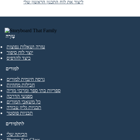
ליצור את לוח התכנון הראשון שלי
עֶזרָה
עזרה ושאלות נפוצות
יוצר לוח סיפור
כיצד להדפיס
למורים
גרסה חינמית למורים
חבילות מחוזיות
ספריות בתי ספר ומרכזי מדיה
מפגשי הדרכה
כל משאבי המורים
תבניות גליון עבודה
תבניות פוסטר
לתלמידים
הכיתה שלי
Photos For Class