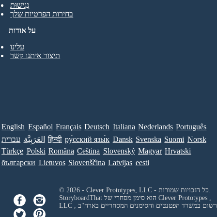
נְגִישׁוּת
בחירות הפרטיות שלך
על אודות
עלינו
תיצור איתנו קשר
English
Español
Français
Deutsch
Italiana
Nederlands
Português
Norsk
Suomi
Svenska
Dansk
ру́сский язы́к
हिन्दी
العَرَبِيَّة
עברית
Türkçe
Polski
Româna
Ceština
Slovenský
Magyar
Hrvatski
български
Lietuvos
Slovenščina
Latvijas
eesti
© 2026 - Clever Prototypes, LLC - כל הזכויות שמורות.
Clever Prototypes ,
StoryboardThat הוא סימן מסחרי של
 ורשום במשרד הפטנטים והסימנים המסחריים בארה"ב
LLC