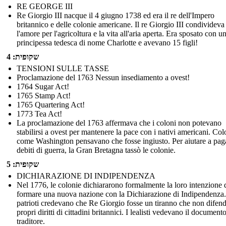
RE GEORGE III
Re Giorgio III nacque il 4 giugno 1738 ed era il re dell'Impero
britannico e delle colonie americane. Il re Giorgio III condivideva
l'amore per l'agricoltura e la vita all'aria aperta. Era sposato con u
principessa tedesca di nome Charlotte e avevano 15 figli!
שקופית: 4
TENSIONI SULLE TASSE
Proclamazione del 1763 Nessun insediamento a ovest!
1764 Sugar Act!
1765 Stamp Act!
1765 Quartering Act!
1773 Tea Act!
La proclamazione del 1763 affermava che i coloni non potevano
stabilirsi a ovest per mantenere la pace con i nativi americani. Col
come Washington pensavano che fosse ingiusto. Per aiutare a paga
debiti di guerra, la Gran Bretagna tassò le colonie.
שקופית: 5
DICHIARAZIONE DI INDIPENDENZA
Nel 1776, le colonie dichiararono formalmente la loro intenzione 
formare una nuova nazione con la Dichiarazione di Indipendenza.
patrioti credevano che Re Giorgio fosse un tiranno che non difend
propri diritti di cittadini britannici. I lealisti vedevano il documen
traditore.