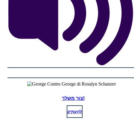
צור משלך!
לְהַעְתִיק