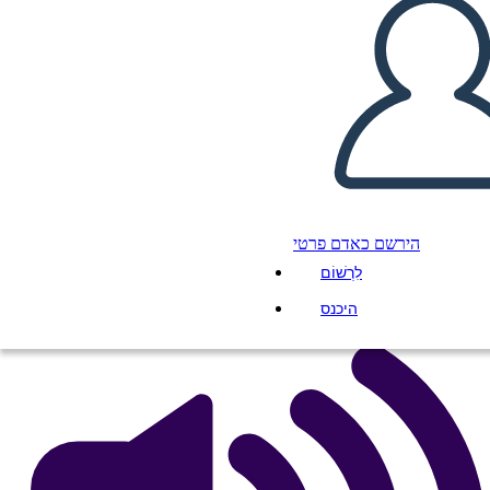
George Contro George di
Rosalyn Schanzer
העתק את לוח התכנון הזה
ליצור לוח תכנון
הירשם כאדם פרטי
הפעל מצגת
לִרְשׁוֹם
לקרוא לי
היכנס