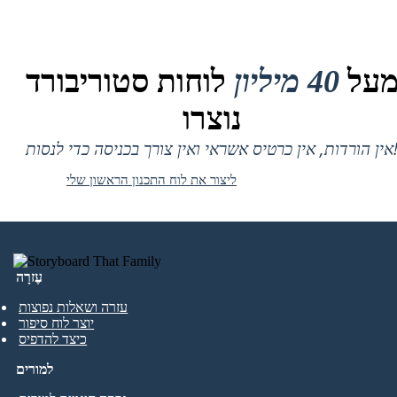
על
40 מיליון
לוחות סטוריבורד
נוצרו
 אין כרטיס אשראי ואין צורך בכניסה כדי לנסות!
ליצור את לוח התכנון הראשון שלי
עֶזרָה
עזרה ושאלות נפוצות
יוצר לוח סיפור
כיצד להדפיס
למורים