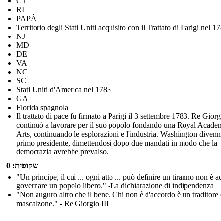
CT
RI
PAPÀ
Territorio degli Stati Uniti acquisito con il Trattato di Parigi nel 1
NJ
MD
DE
VA
NC
SC
Stati Uniti d'America nel 1783
GA
Florida spagnola
Il trattato di pace fu firmato a Parigi il 3 settembre 1783. Re Giorg
continuò a lavorare per il suo popolo fondando una Royal Acade
Arts, continuando le esplorazioni e l'industria. Washington divenne
primo presidente, dimettendosi dopo due mandati in modo che la
democrazia avrebbe prevalso.
שקופית: 0
"Un principe, il cui ... ogni atto ... può definire un tiranno non è a
governare un popolo libero." -La dichiarazione di indipendenza
"Non auguro altro che il bene. Chi non è d'accordo è un traditore
mascalzone." - Re Giorgio III