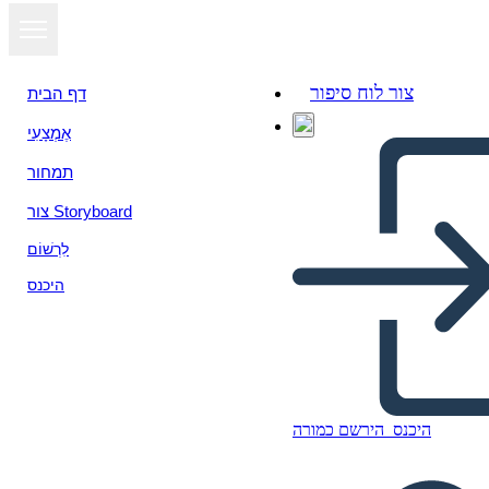
צור לוח סיפור
דף הבית
אֶמְצָעִי
תמחור
צור Storyboard
לִרְשׁוֹם
היכנס
היכנס
הירשם כמורה