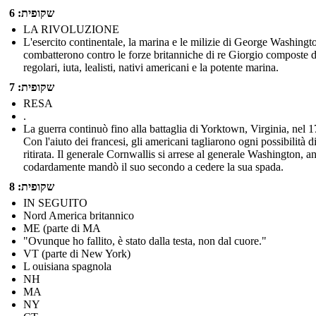
שקופית: 6
LA RIVOLUZIONE
L'esercito continentale, la marina e le milizie di George Washingt
combatterono contro le forze britanniche di re Giorgio composte 
regolari, iuta, lealisti, nativi americani e la potente marina.
שקופית: 7
RESA
.
La guerra continuò fino alla battaglia di Yorktown, Virginia, nel 
Con l'aiuto dei francesi, gli americani tagliarono ogni possibilità d
ritirata. Il generale Cornwallis si arrese al generale Washington, a
codardamente mandò il suo secondo a cedere la sua spada.
שקופית: 8
IN SEGUITO
Nord America britannico
ME (parte di MA
"Ovunque ho fallito, è stato dalla testa, non dal cuore."
VT (parte di New York)
L ouisiana spagnola
NH
MA
NY