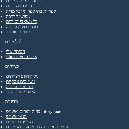
גרסה חינמית למורים
חבילות מחוזיות
ספריות בתי ספר ומרכזי מדיה
מפגשי הדרכה
כל משאבי המורים
תבניות גליון עבודה
תבניות פוסטר
לתלמידים
הכיתה שלי
Photos For Class
לצוותים
ניסיון חינם לצוותים
משאבים עסקיים
צור עבור עבודה
הצטרף לצוות שלי
מדיניות
זכויות יוצרים ושימוש Storyboard
תנאי שימוש
מדיניות פרטיות
פרטיות ואבטחה לבתי ספר ותלמידים