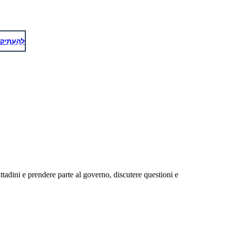
 sulla conquista di altre terre
agricoli. Hanno costretto le
loro i loro raccolti e anche a
ferro, armi e ceramiche. Hanno
rro come denaro.
לְהַעְתִיק
 SPARTA
ttadini e prendere parte al governo, discutere questioni e