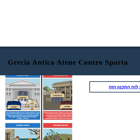
Grecia Antica Atene Contro Sparta
ATENE
SPARTA
GOVERNO ATENEO
GOVERNO SPARTANO
וח התכנון הזה
Il Consiglio Degli Anziani
Consiglio dei 500
Le corti
Assemblaggio
Assemblaggio
Intorno al 500 a.C., Atene divenne una democrazia in cui tutti
Sparta era governata da un'oligarchia, che è un governo che
gli uomini liberi di età superiore ai 18 anni potevano essere
è nelle mani di poche persone ricche e potenti. I loro
cittadini e prendere parte al governo, discutere questioni e
governanti erano chiamati il Consiglio degli Anziani e
creare leggi. C'erano tre componenti: l'assemblea, il
comprendeva due re e 28 uomini. Avevano anche
consiglio e i tribunali.
un'assemblea di cittadini maschi, ma avevano poco potere.
ECONOMIA ATENICA
ECONOMIA SPARTANA