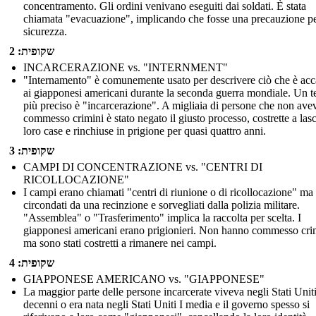
concentramento. Gli ordini venivano eseguiti dai soldati. È stata
chiamata "evacuazione", implicando che fosse una precauzione pe
sicurezza.
שקופית: 2
INCARCERAZIONE vs. "INTERNMENT"
"Internamento" è comunemente usato per descrivere ciò che è ac
ai giapponesi americani durante la seconda guerra mondiale. Un 
più preciso è "incarcerazione". A migliaia di persone che non av
commesso crimini è stato negato il giusto processo, costrette a lasc
loro case e rinchiuse in prigione per quasi quattro anni.
שקופית: 3
CAMPI DI CONCENTRAZIONE vs. "CENTRI DI
RICOLLOCAZIONE"
I campi erano chiamati "centri di riunione o di ricollocazione" ma
circondati da una recinzione e sorvegliati dalla polizia militare.
"Assemblea" o "Trasferimento" implica la raccolta per scelta. I
giapponesi americani erano prigionieri. Non hanno commesso cri
ma sono stati costretti a rimanere nei campi.
שקופית: 4
GIAPPONESE AMERICANO vs. "GIAPPONESE"
La maggior parte delle persone incarcerate viveva negli Stati Unit
decenni o era nata negli Stati Uniti I media e il governo spesso si