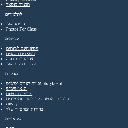
תבניות פוסטר
לתלמידים
הכיתה שלי
Photos For Class
לצוותים
ניסיון חינם לצוותים
משאבים עסקיים
צור עבור עבודה
הצטרף לצוות שלי
מדיניות
זכויות יוצרים ושימוש Storyboard
תנאי שימוש
מדיניות פרטיות
פרטיות ואבטחה לבתי ספר ותלמידים
נְגִישׁוּת
בחירות הפרטיות שלך
על אודות