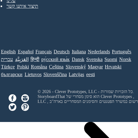
עלינו
תיצור איתנו קשר
English
Español
Français
Deutsch
Italiana
Nederlands
Português
Norsk
Suomi
Svenska
Dansk
ру́сский язы́к
हिन्दी
العَرَبِيَّة
עברית
Türkçe
Polski
Româna
Ceština
Slovenský
Magyar
Hrvatski
български
Lietuvos
Slovenščina
Latvijas
eesti
© 2026 - Clever Prototypes, LLC - כל הזכויות שמורות.
Clever Prototypes ,
StoryboardThat הוא סימן מסחרי של
 ורשום במשרד הפטנטים והסימנים המסחריים בארה"ב
LLC