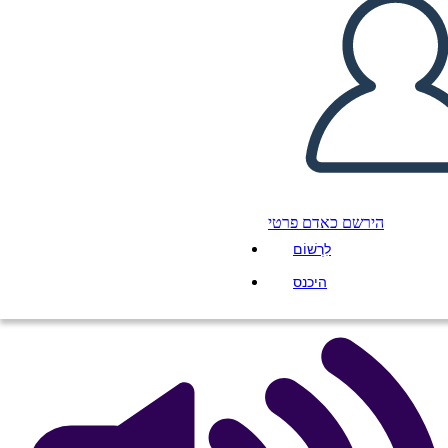
Incarcerazione americana
giapponese durante i termini
della seconda guerra
העתק את לוח התכנון הזה
ליצור לוח תכנון
הירשם כאדם פרטי
לִרְשׁוֹם
הפעל מצגת
לקרוא לי
היכנס