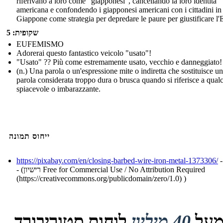
riferivano a loro come "giapponesi", cancellando la loro identità
americana e confondendo i giapponesi americani con i cittadini in
Giappone come strategia per depredare le paure per giustificare l
שקופית: 5
EUFEMISMO
Adorerai questo fantastico veicolo "usato"!
"Usato" ?? Più come estremamente usato, vecchio e danneggiato!
(n.) Una parola o un'espressione mite o indiretta che sostituisce u
parola considerata troppo dura o brusca quando si riferisce a qual
spiacevole o imbarazzante.
ייחוס תמונה
https://pixabay.com/en/closing-barbed-wire-iron-metal-1373306/
-
- (רישיון Free for Commercial Use / No Attribution Required
(https://creativecommons.org/publicdomain/zero/1.0) )
על
40 מיליון
לוחות סטוריבורד