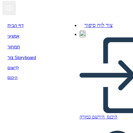
צור לוח סיפור
דף הבית
אֶמְצָעִי
הצג כמצגת
תמחור
צור Storyboard
לִרְשׁוֹם
היכנס
היכנס
הירשם כמורה