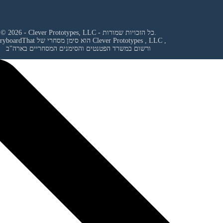
© 2026 - Clever Prototypes, LLC - כל הזכויות שמורות.
,
Clever Prototypes , LLC
StoryboardThat הוא סימן מסחרי של
ורשום במשרד הפטנטים והסימנים המסחריים בארה"ב