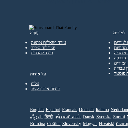
ליצור את לוח התכנון הראשון שלי
למורים
עֶזרָה
 למורים
עזרה ושאלות נפוצות
מחוזיות
יוצר לוח סיפור
זי מדיה
כיצד להדפיס
 הדרכה
המורים
ן עבודה
 פוסטר
על אודות
עלינו
תיצור איתנו קשר
English
Español
Français
Deutsch
Italiana
Nederlan
Suomi
Svenska
Dansk
ру́сский язы́к
हिन्दी
العَرَبِيَّة
Româna
Ceština
Slovenský
Magyar
Hrvatski
бълга