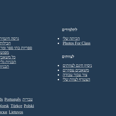
לתלמידים
הכיתה שלי
גרסה חינמית
Photos For Class
חבילות 
ספריות בתי ספר ומרכ
מפגשי
לצוותים
כל משאבי 
תבניות גליו
ניסיון חינם לצוותים
תבניות
משאבים עסקיים
צור עבור עבודה
הצטרף לצוות שלי
עברית
Português
ds
Norsk
Türkçe
Polski
рски
Lietuvos