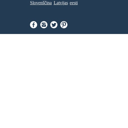
Slovenščina
Latvijas
eesti