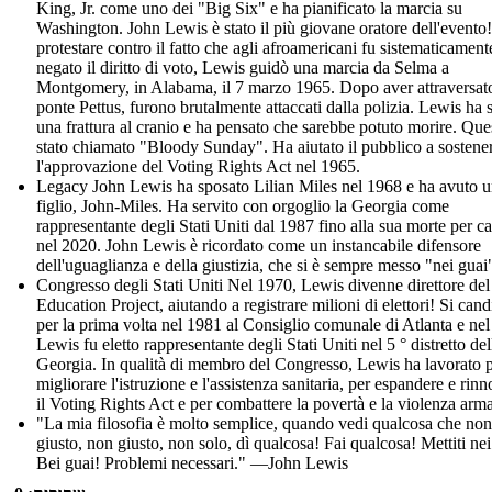
King, Jr. come uno dei "Big Six" e ha pianificato la marcia su
Washington. John Lewis è stato il più giovane oratore dell'evento!
protestare contro il fatto che agli afroamericani fu sistematicament
negato il diritto di voto, Lewis guidò una marcia da Selma a
Montgomery, in Alabama, il 7 marzo 1965. Dopo aver attraversato
ponte Pettus, furono brutalmente attaccati dalla polizia. Lewis ha 
una frattura al cranio e ha pensato che sarebbe potuto morire. Que
stato chiamato "Bloody Sunday". Ha aiutato il pubblico a sostene
l'approvazione del Voting Rights Act nel 1965.
Legacy John Lewis ha sposato Lilian Miles nel 1968 e ha avuto 
figlio, John-Miles. Ha servito con orgoglio la Georgia come
rappresentante degli Stati Uniti dal 1987 fino alla sua morte per c
nel 2020. John Lewis è ricordato come un instancabile difensore
dell'uguaglianza e della giustizia, che si è sempre messo "nei guai
Congresso degli Stati Uniti Nel 1970, Lewis divenne direttore del
Education Project, aiutando a registrare milioni di elettori! Si can
per la prima volta nel 1981 al Consiglio comunale di Atlanta e ne
Lewis fu eletto rappresentante degli Stati Uniti nel 5 ° distretto del
Georgia. In qualità di membro del Congresso, Lewis ha lavorato 
migliorare l'istruzione e l'assistenza sanitaria, per espandere e rin
il Voting Rights Act e per combattere la povertà e la violenza arma
"La mia filosofia è molto semplice, quando vedi qualcosa che non
giusto, non giusto, non solo, dì qualcosa! Fai qualcosa! Mettiti nei
Bei guai! Problemi necessari." —John Lewis