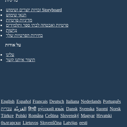
מדיניות
זכויות יוצרים ושימוש Storyboard
תנאי שימוש
מדיניות פרטיות
פרטיות ואבטחה לבתי ספר ותלמידים
נְגִישׁוּת
בחירות הפרטיות שלך
על אודות
עלינו
תיצור איתנו קשר
English
Español
Français
Deutsch
Italiana
Nederlands
Português
Norsk
Suomi
Svenska
Dansk
ру́сский язы́к
हिन्दी
العَرَبِيَّة
עברית
Türkçe
Polski
Româna
Ceština
Slovenský
Magyar
Hrvatski
български
Lietuvos
Slovenščina
Latvijas
eesti