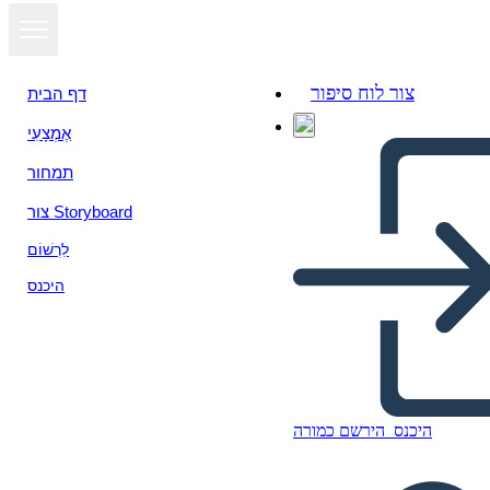
צור לוח סיפור
דף הבית
אֶמְצָעִי
תמחור
צור Storyboard
לִרְשׁוֹם
היכנס
היכנס
הירשם כמורה
John Lewis Bio