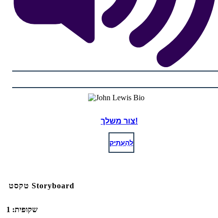
צור משלך!
לְהַעְתִיק
טקסט Storyboard
שקופית: 1