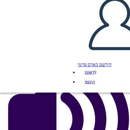
העתק את לוח התכנון הזה
ליצור לוח תכנון
הפעל מצגת
לקרוא לי
הירשם כאדם פרטי
לִרְשׁוֹם
היכנס