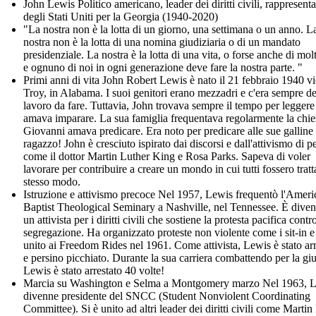
John Lewis Politico americano, leader dei diritti civili, rappresent
degli Stati Uniti per la Georgia (1940-2020)
"La nostra non è la lotta di un giorno, una settimana o un anno. L
nostra non è la lotta di una nomina giudiziaria o di un mandato
presidenziale. La nostra è la lotta di una vita, o forse anche di molt
e ognuno di noi in ogni generazione deve fare la nostra parte. "
Primi anni di vita John Robert Lewis è nato il 21 febbraio 1940 vi
Troy, in Alabama. I suoi genitori erano mezzadri e c'era sempre de
lavoro da fare. Tuttavia, John trovava sempre il tempo per leggere
amava imparare. La sua famiglia frequentava regolarmente la chie
Giovanni amava predicare. Era noto per predicare alle sue galline
ragazzo! John è cresciuto ispirato dai discorsi e dall'attivismo di p
come il dottor Martin Luther King e Rosa Parks. Sapeva di voler
lavorare per contribuire a creare un mondo in cui tutti fossero tratta
stesso modo.
Istruzione e attivismo precoce Nel 1957, Lewis frequentò l'Ameri
Baptist Theological Seminary a Nashville, nel Tennessee. È diven
un attivista per i diritti civili che sostiene la protesta pacifica contr
segregazione. Ha organizzato proteste non violente come i sit-in e 
unito ai Freedom Rides nel 1961. Come attivista, Lewis è stato arr
e persino picchiato. Durante la sua carriera combattendo per la giu
Lewis è stato arrestato 40 volte!
Marcia su Washington e Selma a Montgomery marzo Nel 1963, 
divenne presidente del SNCC (Student Nonviolent Coordinating
Committee). Si è unito ad altri leader dei diritti civili come Martin