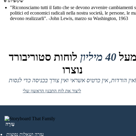
שקופית: 0
"Riconosciamo tutti il fatto che se devono avvenire cambiamenti s
politici ed economici radicali nella nostra società, le persone, le m
devono realizzarli". -John Lewis, marzo su Washington, 1963
על
40 מיליון
לוחות סטוריבורד
נוצרו
 אין כרטיס אשראי ואין צורך בכניסה כדי לנסות!
ליצור את לוח התכנון הראשון שלי
עֶזרָה
עזרה ושאלות נפוצות