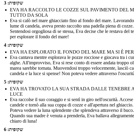
שקופית: 3
EVA HA RACCOLTO LE COZZE SUL PAVIMENTO DEL 
TUTTO DA SOLA
Eva si calò nel mare ghiacciato fino al fondo del mare. Lavorando
lume di candela, aveva presto raccolto una padella piena di cozze.
Sentendosi orgogliosa di se stessa, Eva decise che le restava del 
per esplorare il fondo del mare!
שקופית: 4
EVA HA ESPLORATO IL FONDO DEL MARE MA SI È PER
Eva cantava mentre esplorava le pozze rocciose e giocava tra i cu
alghe. All'improvviso, Eva si rese conto di essere andata troppo ol
marea sarebbe tornata. Muovendosi troppo velocemente, lasciò ca
candela e la luce si spense! Non poteva vedere attraverso l'oscurit
שקופית: 5
EVA HA TROVATO LA SUA STRADA DALLE TENEBRE 
LUCE
Eva raccolse il suo coraggio e si sentì in giro nell'oscurità. Accese
candele e tornò alla sua coppa di cozze e all'apertura nel ghiaccio.
Poteva vedere la luna splendente che splendeva attraverso il buco.
Quando sua madre è venuta a prenderla, Eva ballava allegramente
chiaro di luna!
שקופית: 6