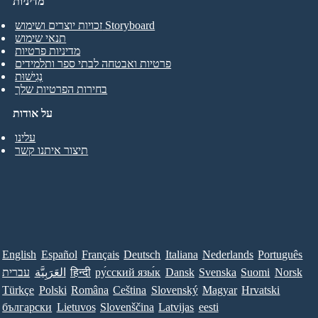
מדיניות
זכויות יוצרים ושימוש Storyboard
תנאי שימוש
מדיניות פרטיות
פרטיות ואבטחה לבתי ספר ותלמידים
נְגִישׁוּת
בחירות הפרטיות שלך
על אודות
עלינו
תיצור איתנו קשר
English
Español
Français
Deutsch
Italiana
Nederlands
Português
Norsk
Suomi
Svenska
Dansk
ру́сский язы́к
हिन्दी
العَرَبِيَّة
עברית
Türkçe
Polski
Româna
Ceština
Slovenský
Magyar
Hrvatski
български
Lietuvos
Slovenščina
Latvijas
eesti