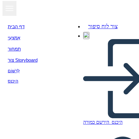
צור לוח סיפור
דף הבית
אֶמְצָעִי
תמחור
צור Storyboard
לִרְשׁוֹם
היכנס
היכנס
הירשם כמורה
L'ultima Prima Volta di Jan