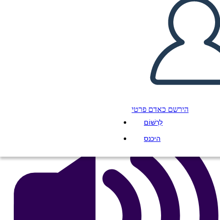
Andrews
העתק את לוח התכנון הזה
ליצור לוח תכנון
הפעל מצגת
לקרוא לי
הירשם כאדם פרטי
לִרְשׁוֹם
היכנס