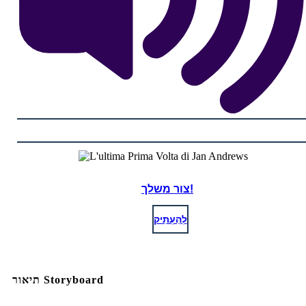
צור משלך!
לְהַעְתִיק
תיאור Storyboard