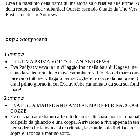
Crea un riassunto della trama di una storia su o relativa alle Prime N
della regione artica / subartica! Questo esempio è tratto da The Very
First Time di Jan Andrews.
טקסט Storyboard
שקופית: 1
L'ULTIMA PRIMA VOLTA di JAN ANDREWS
Eva Padlyat viveva in un villaggio Inuit nella baia di Ungava, nel
Canada settentrionale. Amava camminare sul fondo del mare com
facevano tutti nel villaggio per raccogliere le cozze da mangiare.
era il primo giorno in cui Eva avrebbe camminato da sola sul fond
mare!
שקופית: 2
EVA E SUA MADRE ANDIAMO AL MARE PER RACCOG
COZZE
Eva e sua madre hanno afferrato le loro slitte ciascuna con una pa
scalpello da ghiaccio e una coppa. Arrivarono a riva appena in t
per vedere che la marea si era ritirata, lasciando solo il ghiaccio s
sopra e il fondale marino sotto.