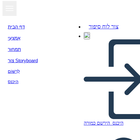
צור לוח סיפור
דף הבית
אֶמְצָעִי
הצג כמצגת
תמחור
צור Storyboard
לִרְשׁוֹם
היכנס
היכנס
הירשם כמורה