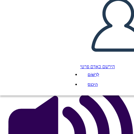
Lions: Diagramma di Trama
העתק את לוח התכנון הזה
ליצור לוח תכנון
הפעל מצגת
לקרוא לי
הירשם כאדם פרטי
לִרְשׁוֹם
היכנס