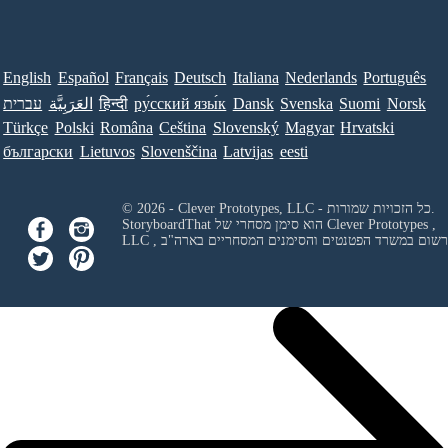
English
Español
Français
Deutsch
Italiana
Nederlands
Português
Norsk
Suomi
Svenska
Dansk
ру́сский язы́к
हिन्दी
العَرَبِيَّة
עברית
Türkçe
Polski
Româna
Ceština
Slovenský
Magyar
Hrvatski
български
Lietuvos
Slovenščina
Latvijas
eesti
© 2026 - Clever Prototypes, LLC - כל הזכויות שמורות.
Clever Prototypes ,
StoryboardThat הוא סימן מסחרי של
 ורשום במשרד הפטנטים והסימנים המסחריים בארה"ב
LLC