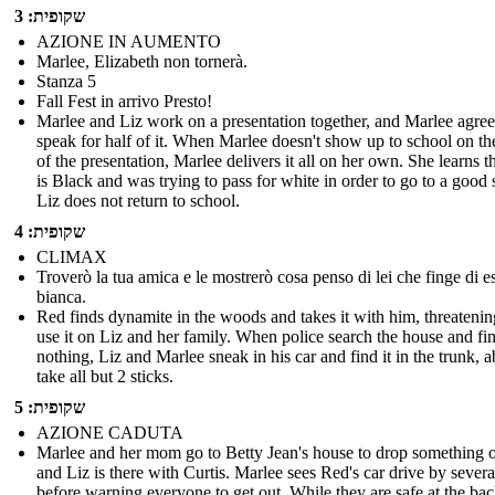
שקופית: 3
AZIONE IN AUMENTO
Marlee, Elizabeth non tornerà.
Stanza 5
Fall Fest in arrivo Presto!
Marlee and Liz work on a presentation together, and Marlee agree
speak for half of it. When Marlee doesn't show up to school on th
of the presentation, Marlee delivers it all on her own. She learns t
is Black and was trying to pass for white in order to go to a good 
Liz does not return to school.
שקופית: 4
CLIMAX
Troverò la tua amica e le mostrerò cosa penso di lei che finge di e
bianca.
Red finds dynamite in the woods and takes it with him, threatenin
use it on Liz and her family. When police search the house and fi
nothing, Liz and Marlee sneak in his car and find it in the trunk, a
take all but 2 sticks.
שקופית: 5
AZIONE CADUTA
Marlee and her mom go to Betty Jean's house to drop something o
and Liz is there with Curtis. Marlee sees Red's car drive by severa
before warning everyone to get out. While they are safe at the bac