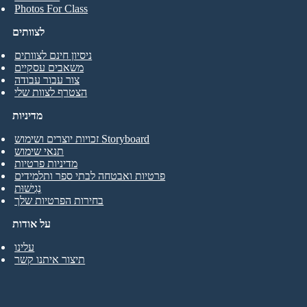
Photos For Class
לצוותים
ניסיון חינם לצוותים
משאבים עסקיים
צור עבור עבודה
הצטרף לצוות שלי
מדיניות
זכויות יוצרים ושימוש Storyboard
תנאי שימוש
מדיניות פרטיות
פרטיות ואבטחה לבתי ספר ותלמידים
נְגִישׁוּת
בחירות הפרטיות שלך
על אודות
עלינו
תיצור איתנו קשר