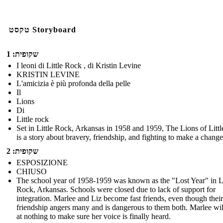
טקסט Storyboard
שקופית: 1
I leoni di Little Rock , di Kristin Levine
KRISTIN LEVINE
L'amicizia è più profonda della pelle
Il
Lions
Di
Little rock
Set in Little Rock, Arkansas in 1958 and 1959, The Lions of Litt
is a story about bravery, friendship, and fighting to make a change
שקופית: 2
ESPOSIZIONE
CHIUSO
The school year of 1958-1959 was known as the "Lost Year" in Li
Rock, Arkansas. Schools were closed due to lack of support for
integration. Marlee and Liz become fast friends, even though their
friendship angers many and is dangerous to them both. Marlee wil
at nothing to make sure her voice is finally heard.