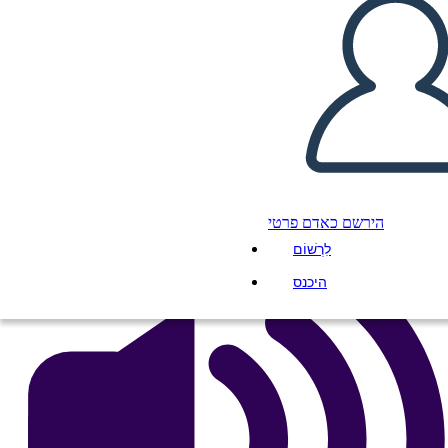
Mappa del Ragno Azteco
העתק את לוח התכנון הזה
ליצור לוח תכנון
הפעל מצגת
לקרוא לי
הירשם כאדם פרטי
לִרְשׁוֹם
היכנס