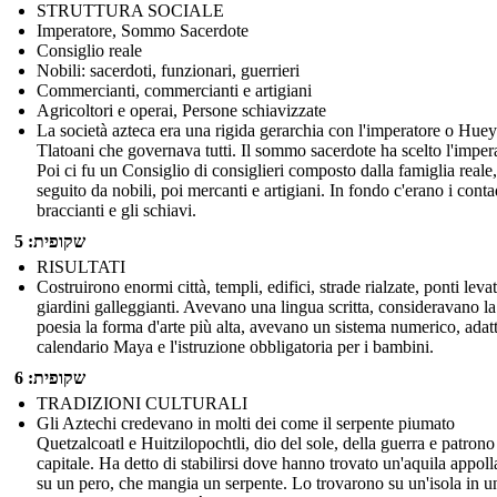
STRUTTURA SOCIALE
Imperatore, Sommo Sacerdote
Consiglio reale
Nobili: sacerdoti, funzionari, guerrieri
Commercianti, commercianti e artigiani
Agricoltori e operai, Persone schiavizzate
La società azteca era una rigida gerarchia con l'imperatore o Huey
Tlatoani che governava tutti. Il sommo sacerdote ha scelto l'imper
Poi ci fu un Consiglio di consiglieri composto dalla famiglia reale,
seguito da nobili, poi mercanti e artigiani. In fondo c'erano i contad
braccianti e gli schiavi.
שקופית: 5
RISULTATI
Costruirono enormi città, templi, edifici, strade rialzate, ponti levat
giardini galleggianti. Avevano una lingua scritta, consideravano la
poesia la forma d'arte più alta, avevano un sistema numerico, adatt
calendario Maya e l'istruzione obbligatoria per i bambini.
שקופית: 6
TRADIZIONI CULTURALI
Gli Aztechi credevano in molti dei come il serpente piumato
Quetzalcoatl e Huitzilopochtli, dio del sole, della guerra e patrono
capitale. Ha detto di stabilirsi dove hanno trovato un'aquila appoll
su un pero, che mangia un serpente. Lo trovarono su un'isola in u