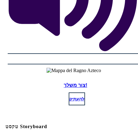
צור משלך!
לְהַעְתִיק
טקסט Storyboard