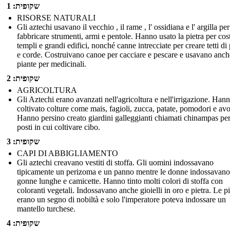
שקופית: 1
RISORSE NATURALI
Gli aztechi usavano il vecchio , il rame , l' ossidiana e l' argilla per
fabbricare strumenti, armi e pentole. Hanno usato la pietra per cos
templi e grandi edifici, nonché canne intrecciate per creare tetti di
e corde. Costruivano canoe per cacciare e pescare e usavano anch
piante per medicinali.
שקופית: 2
AGRICOLTURA
Gli Aztechi erano avanzati nell'agricoltura e nell'irrigazione. Han
coltivato colture come mais, fagioli, zucca, patate, pomodori e av
Hanno persino creato giardini galleggianti chiamati chinampas per
posti in cui coltivare cibo.
שקופית: 3
CAPI DI ABBIGLIAMENTO
Gli aztechi creavano vestiti di stoffa. Gli uomini indossavano
tipicamente un perizoma e un panno mentre le donne indossavano
gonne lunghe e camicette. Hanno tinto molti colori di stoffa con
coloranti vegetali. Indossavano anche gioielli in oro e pietra. Le 
erano un segno di nobiltà e solo l'imperatore poteva indossare un
mantello turchese.
שקופית: 4