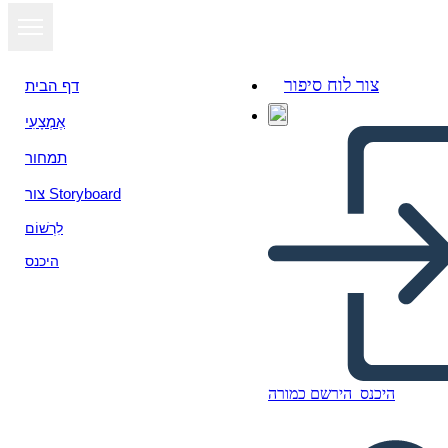
צור לוח סיפור
דף הבית
אֶמְצָעִי
תמחור
צור Storyboard
לִרְשׁוֹם
היכנס
היכנס
הירשם כמורה