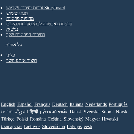
זכויות יוצרים ושימוש Storyboard
תנאי שימוש
מדיניות פרטיות
פרטיות ואבטחה לבתי ספר ותלמידים
נְגִישׁוּת
בחירות הפרטיות שלך
על אודות
עלינו
תיצור איתנו קשר
English
Español
Français
Deutsch
Italiana
Nederlands
Português
Norsk
Suomi
Svenska
Dansk
ру́сский язы́к
हिन्दी
العَرَبِيَّة
עברית
Türkçe
Polski
Româna
Ceština
Slovenský
Magyar
Hrvatski
български
Lietuvos
Slovenščina
Latvijas
eesti