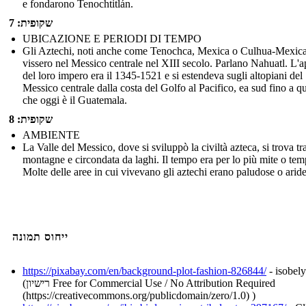
e fondarono Tenochtitlán.
שקופית: 7
UBICAZIONE E PERIODI DI TEMPO
Gli Aztechi, noti anche come Tenochca, Mexica o Culhua-Mexica
vissero nel Messico centrale nel XIII secolo. Parlano Nahuatl. L'a
del loro impero era il 1345-1521 e si estendeva sugli altopiani del
Messico centrale dalla costa del Golfo al Pacifico, ea sud fino a q
che oggi è il Guatemala.
שקופית: 8
AMBIENTE
La Valle del Messico, dove si sviluppò la civiltà azteca, si trova tra
montagne e circondata da laghi. Il tempo era per lo più mite o tem
Molte delle aree in cui vivevano gli aztechi erano paludose o aride
ייחוס תמונה
https://pixabay.com/en/background-plot-fashion-826844/
- isobely
(רישיון Free for Commercial Use / No Attribution Required
(https://creativecommons.org/publicdomain/zero/1.0) )