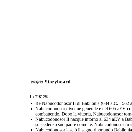
טקסט Storyboard
שקופית: 1
Re Nabucodonosor II di Babilonia (634 a.C. - 562 a
Nabucodonosor divenne generale e nel 605 aEV combat
combattendo. Dopo la vittoria, Nabucodonosor tornò 
Nabucodonosor II nacque intorno al 634 aEV a Babilo
succedere a suo padre come re. Nabucodonosor fu istrui
Nabucodonosor lasciò il segno riportando Babilonia 