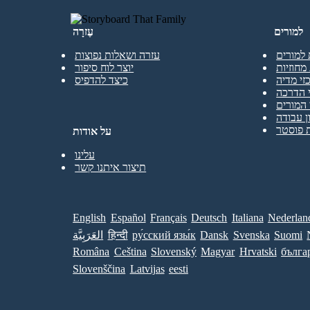
למורים
עֶזרָה
 למורים
עזרה ושאלות נפוצות
מחוזיות
יוצר לוח סיפור
זי מדיה
כיצד להדפיס
 הדרכה
המורים
ן עבודה
 פוסטר
על אודות
עלינו
תיצור איתנו קשר
English
Español
Français
Deutsch
Italiana
Nederlan
Suomi
Svenska
Dansk
ру́сский язы́к
हिन्दी
العَرَبِيَّة
Româna
Ceština
Slovenský
Magyar
Hrvatski
бълга
Slovenščina
Latvijas
eesti