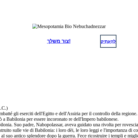
לְהַעְתִיק
צור משלך!
.C.)
té gli eserciti dell'Egitto e dell'Assiria per il controllo della regio
a Babilonia per essere incoronato re dell'Impero babilonese.
nia. Suo padre, Nabopolassar, aveva guidato una rivolta per rovesciar
to sulle vie di Babilonia: i loro dèi, le loro leggi e l'importanza di con
al suo antico splendore dopo la guerra. Fece ricostruire i templi e mig