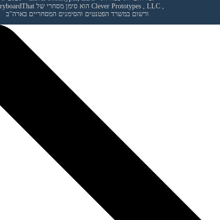
,
Clever Prototypes , LLC
StoryboardThat הוא סימן מסחרי של
ורשום במשרד הפטנטים והסימנים המסחריים בארה"ב