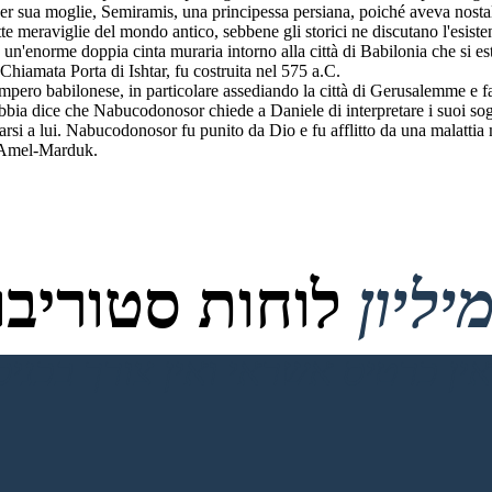
 per sua moglie, Semiramis, una principessa persiana, poiché aveva nostal
te meraviglie del mondo antico, sebbene gli storici ne discutano l'esiste
e un'enorme doppia cinta muraria intorno alla città di Babilonia che si e
Chiamata Porta di Ishtar, fu costruita nel 575 a.C.
mpero babilonese, in particolare assediando la città di Gerusalemme e f
bbia dice che Nabucodonosor chiede a Daniele di interpretare i suoi s
arsi a lui. Nabucodonosor fu punito da Dio e fu afflitto da una malattia
o Amel-Marduk.
לוחות סטוריבור