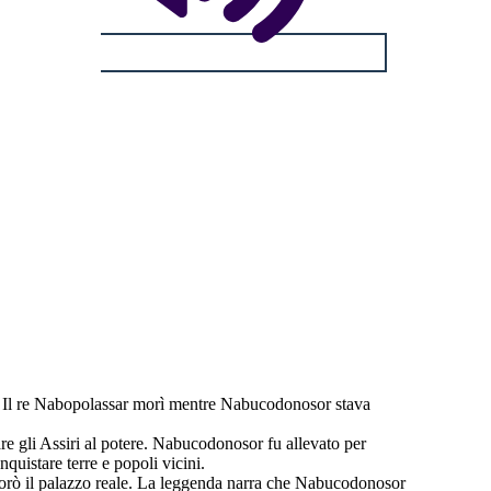
ne. Il re Nabopolassar morì mentre Nabucodonosor stava
e gli Assiri al potere. Nabucodonosor fu allevato per
quistare terre e popoli vicini.
liorò il palazzo reale. La leggenda narra che Nabucodonosor