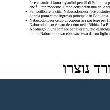
fece costruire i famosi giardini pensili di Babilonia
che è l'Iran moderno. Erano considerati una delle set
Per fortificare la città, Nabucodonosor fece costruir
doppia porta come ingresso principale in Babilonia. 
Nabucodonosor cercò di conquistare più terre per l'i
Nabucodonosor è stato descritto nella Bibbia. La Bi
Abednego in una fornace per aver rifiutato di inchin
morte, Nabucodonosor ebbe successo da suo figli
ד נוצרו
ליצור את לוח התכנון הראשון שלי