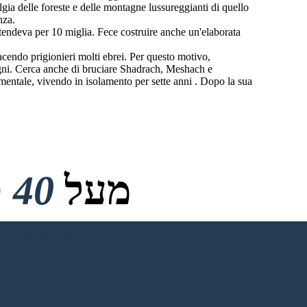
gia delle foreste e delle montagne lussureggianti di quello
nza.
stendeva per 10 miglia. Fece costruire anche un'elaborata
acendo prigionieri molti ebrei. Per questo motivo,
ogni. Cerca anche di bruciare Shadrach, Meshach e
 mentale, vivendo in isolamento per sette anni . Dopo la sua
מעל
40 מיליון
אין הורדות, אין כרטיס אשראי ואין צורך בכניסה כדי לנסות!