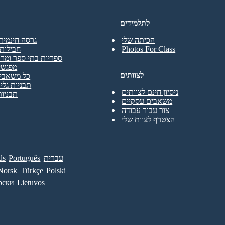
לתלמידים
הכיתה שלי
גרסה חינמית
Photos For Class
חבילות 
ספריות בתי ספר ומרכ
מפגשי
לצוותים
כל משאבי 
תבניות גליו
ניסיון חינם לצוותים
תבניות
משאבים עסקיים
צור עבור עבודה
הצטרף לצוות שלי
עברית
Português
ds
Norsk
Türkçe
Polski
рски
Lietuvos