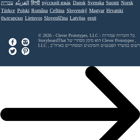
Norsk
Suomi
Svenska
Dansk
ру́сский язы́к
हिन्दी
العَرَبِيَّة
עברית
Türkçe
Polski
Româna
Ceština
Slovenský
Magyar
Hrvatski
български
Lietuvos
Slovenščina
Latvijas
eesti
© 2026 - Clever Prototypes, LLC - כל הזכויות שמורות.
Clever Prototypes ,
StoryboardThat הוא סימן מסחרי של
 ורשום במשרד הפטנטים והסימנים המסחריים בארה"ב
LLC