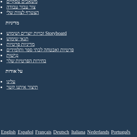
משאבים עסקיים
צור עבור עבודה
הצטרף לצוות שלי
מדיניות
זכויות יוצרים ושימוש Storyboard
תנאי שימוש
מדיניות פרטיות
פרטיות ואבטחה לבתי ספר ותלמידים
נְגִישׁוּת
בחירות הפרטיות שלך
על אודות
עלינו
תיצור איתנו קשר
English
Español
Français
Deutsch
Italiana
Nederlands
Português