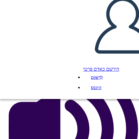
העתק את לוח התכנון הזה
ליצור לוח תכנון
הפעל מצגת
לקרוא לי
הירשם כאדם פרטי
לִרְשׁוֹם
היכנס