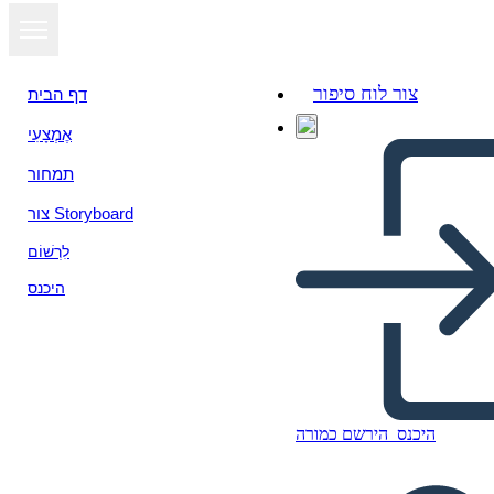
צור לוח סיפור
דף הבית
אֶמְצָעִי
תמחור
צור Storyboard
לִרְשׁוֹם
היכנס
היכנס
הירשם כמורה
Personaggi Calico Girl