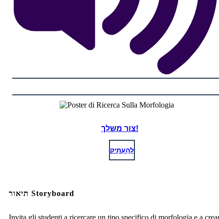
צור משלך!
לְהַעְתִיק
תיאור Storyboard
Invita gli studenti a ricercare un tipo specifico di morfologia e a crea