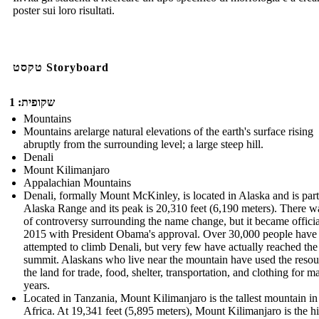
poster sui loro risultati.
טקסט Storyboard
שקופית: 1
Mountains
Mountains arelarge natural elevations of the earth's surface rising
abruptly from the surrounding level; a large steep hill.
Denali
Mount Kilimanjaro
Appalachian Mountains
Denali, formally Mount McKinley, is located in Alaska and is part
Alaska Range and its peak is 20,310 feet (6,190 meters). There wa
of controversy surrounding the name change, but it became officia
2015 with President Obama's approval. Over 30,000 people have
attempted to climb Denali, but very few have actually reached the
summit. Alaskans who live near the mountain have used the resou
the land for trade, food, shelter, transportation, and clothing for m
years.
Located in Tanzania, Mount Kilimanjaro is the tallest mountain in
Africa. At 19,341 feet (5,895 meters), Mount Kilimanjaro is the h