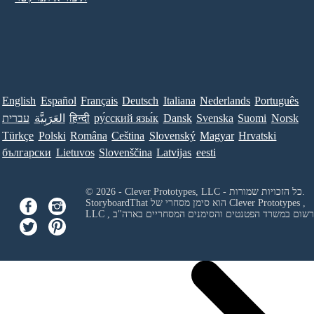
English
Español
Français
Deutsch
Italiana
Nederlands
Português
Norsk
Suomi
Svenska
Dansk
ру́сский язы́к
हिन्दी
العَرَبِيَّة
עברית
Türkçe
Polski
Româna
Ceština
Slovenský
Magyar
Hrvatski
български
Lietuvos
Slovenščina
Latvijas
eesti
© 2026 - Clever Prototypes, LLC - כל הזכויות שמורות.
Clever Prototypes ,
StoryboardThat הוא סימן מסחרי של
 ורשום במשרד הפטנטים והסימנים המסחריים בארה"ב
LLC