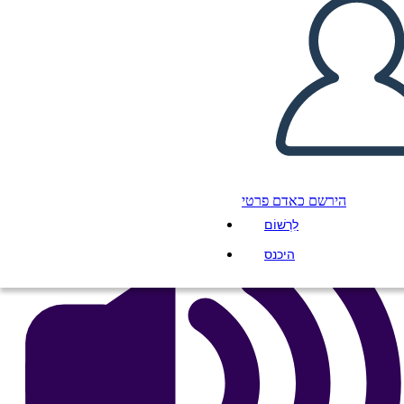
Morfologia
העתק את לוח התכנון הזה
ליצור לוח תכנון
הפעל מצגת
לקרוא לי
הירשם כאדם פרטי
לִרְשׁוֹם
היכנס