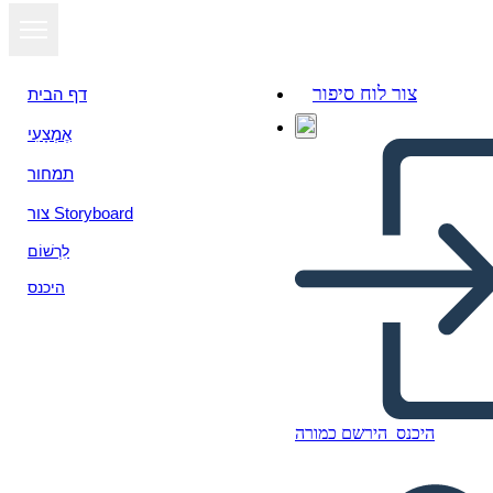
צור לוח סיפור
דף הבית
אֶמְצָעִי
תמחור
צור Storyboard
לִרְשׁוֹם
היכנס
היכנס
הירשם כמורה
Poster di Ricerca Sulla