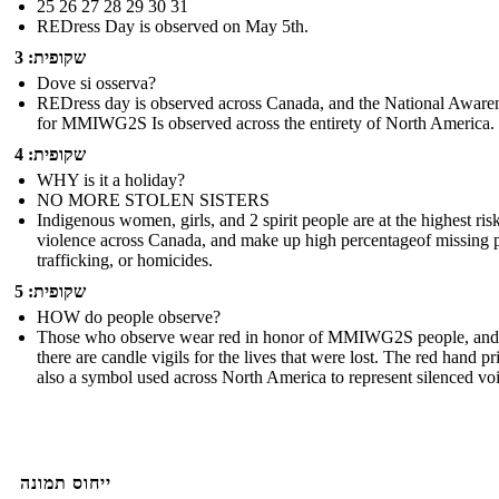
25 26 27 28 29 30 31
REDress Day is observed on May 5th.
שקופית: 3
Dove si osserva?
REDress day is observed across Canada, and the National Aware
for MMIWG2S Is observed across the entirety of North America.
שקופית: 4
WHY is it a holiday?
NO MORE STOLEN SISTERS
Indigenous women, girls, and 2 spirit people are at the highest risk
violence across Canada, and make up high percentageof missing 
trafficking, or homicides.
שקופית: 5
HOW do people observe?
Those who observe wear red in honor of MMIWG2S people, and
there are candle vigils for the lives that were lost. The red hand pri
also a symbol used across North America to represent silenced voi
ייחוס תמונה