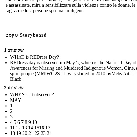
e assassinate, mira a sensibilizzare sulla violenza contro le donne, le
ragazze e le 2 persone spirituali indigene.
טקסט Storyboard
שקופית: 1
WHAT is REDress Day?
REDress day is observed on May 5, which is the National Day of
Awareness for Missing and Murdered Indigenous Women, Girls, 
spirit people (MMIWG2S). It was started in 2010 byMetis Artist 
Black.
שקופית: 2
WHEN is it observed?
MAY
1
2
3
4 5 6 7 8 9 10
11 12 13 14 1516 17
18 19 20 21 22 23 24