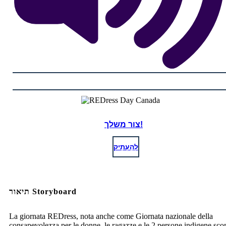
צור משלך!
לְהַעְתִיק
תיאור Storyboard
La giornata REDress, nota anche come Giornata nazionale della
consapevolezza per le donne, le ragazze e le 2 persone indigene sc