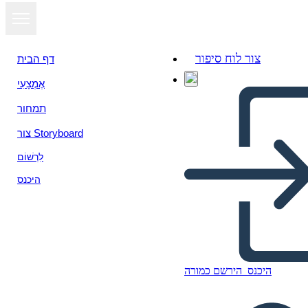
צור לוח סיפור
דף הבית
אֶמְצָעִי
תמחור
צור Storyboard
לִרְשׁוֹם
היכנס
היכנס
הירשם כמורה
REDress Day Canada