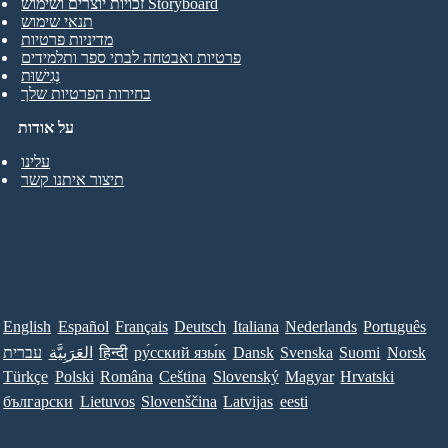
זכויות יוצרים ושימוש Storyboard
תנאי שימוש
מדיניות פרטיות
פרטיות ואבטחה לבתי ספר ותלמידים
נְגִישׁוּת
בחירות הפרטיות שלך
על אודות
עלינו
תיצור איתנו קשר
English
Español
Français
Deutsch
Italiana
Nederlands
Português
Norsk
Suomi
Svenska
Dansk
ру́сский язы́к
हिन्दी
العَرَبِيَّة
עברית
Türkçe
Polski
Româna
Ceština
Slovenský
Magyar
Hrvatski
български
Lietuvos
Slovenščina
Latvijas
eesti