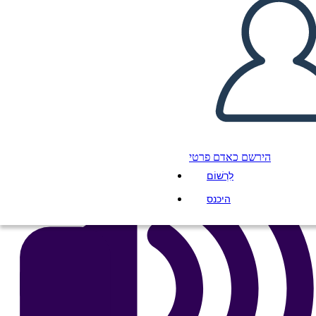
העתק את לוח התכנון הזה
ליצור לוח תכנון
הפעל מצגת
לקרוא לי
הירשם כאדם פרטי
לִרְשׁוֹם
היכנס