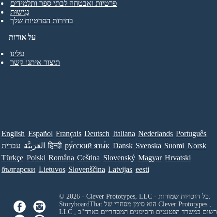
פרטיות ואבטחה לבתי ספר ותלמידים
נְגִישׁוּת
בחירות הפרטיות שלך
על אודות
עלינו
תיצור איתנו קשר
English
Español
Français
Deutsch
Italiana
Nederlands
Português
Norsk
Suomi
Svenska
Dansk
ру́сский язы́к
हिन्दी
العَرَبِيَّة
עברית
Türkçe
Polski
Româna
Ceština
Slovenský
Magyar
Hrvatski
български
Lietuvos
Slovenščina
Latvijas
eesti
© 2026 - Clever Prototypes, LLC - כל הזכויות שמורות.
Clever Prototypes ,
StoryboardThat הוא סימן מסחרי של
 ורשום במשרד הפטנטים והסימנים המסחריים בארה"ב
LLC