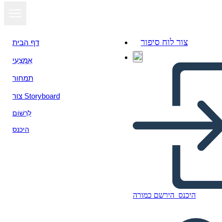
צור לוח סיפור
דף הבית
אֶמְצָעִי
תמחור
צור Storyboard
לִרְשׁוֹם
היכנס
היכנס
הירשם כמורה
Riassunto Della Trama di tre