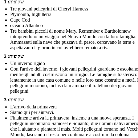
שקופית: 1
Tre giovani pellegrini di Cheryl Harness
Plymouth, Inghilterra
Cape Cod
oceano Atlantico
Tre bambini piccoli di nome Mary, Remember e Bartholomew
intraprendono un viaggio nel Nuovo Mondo con la loro famiglia.
Ammassati sulla nave che puzzava di pesce, cercavano la terra e
aspettavano il giorno in cui avrebbero remato a riva.
שקופית: 2
Un inverno rigido
Con l'arrivo dell'inverno, i giovani pellegrini guardano e ascoltan
mentre gli adulti costruiscono un rifugio. Le famiglie si trasferisc
lentamente in una casa comune o nelle loro case costruite a metà. 
pellegrini muoiono, inclusa la mamma e il fratellino dei giovani
pellegrini.
שקופית: 3
L'arrivo della primavera
Siamo qui per aiutarvi.
Finalmente arriva la primavera, insieme a una nuova speranza. I
pellegrini incontrano Samoset e Squanto, due uomini nativi ameri
che li aiutano a piantare il mais. Molti pellegrini tornano nel Vecc
Mondo, lasciando il resto per continuare a costruire la colonia.