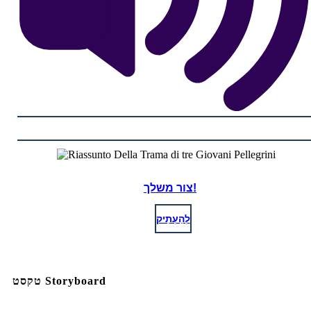
צור משלך!
לְהַעְתִיק
טקסט Storyboard