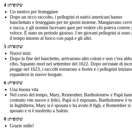
שקופית: 4
Un motivo per festeggiare
Dopo un ricco raccolto, i pellegrini ei nativi americani hanno
banchettato e festeggiato per tre giorni insieme. Mangiavano cervi,
e zucca, e gli uomini facevano gare per vedere chi poteva correre 
veloce. È stato un periodo gioioso. I tre giovani pellegrini si sono
il tempo intorno al fuoco con papà e gli altri.
שקופית: 5
Nuovi inizi
Dopo la fine del banchetto, arrivarono altri coloni e non c'era abb
cibo. Squanto morì nel settembre del 1622. Dopo un'estate di incre
piogge nel 1623, i raccolti tornarono a fiorire e i pellegrini iniziar
espandersi in nuove borgate.
שקופית: 6
Una buona vita
Nel corso del tempo, Mary, Remember, Bartholomew e Papà han
costruito vite nuove e felici. Papà si è risposato, Bartholomew è t
in Inghilterra, Mary si è sposata e ha avuto 8 figli, e Remember si 
sposato e si è trasferito a Salem.
שקופית: 0
Grazie mille!