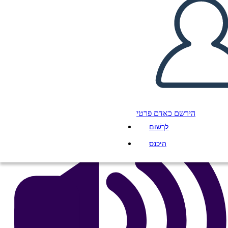
Giovani Pellegrini
העתק את לוח התכנון הזה
ליצור לוח תכנון
הפעל מצגת
לקרוא לי
הירשם כאדם פרטי
לִרְשׁוֹם
היכנס