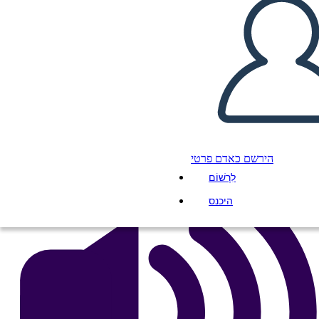
Hamilton
העתק את לוח התכנון הזה
ליצור לוח תכנון
הפעל מצגת
לקרוא לי
הירשם כאדם פרטי
לִרְשׁוֹם
היכנס