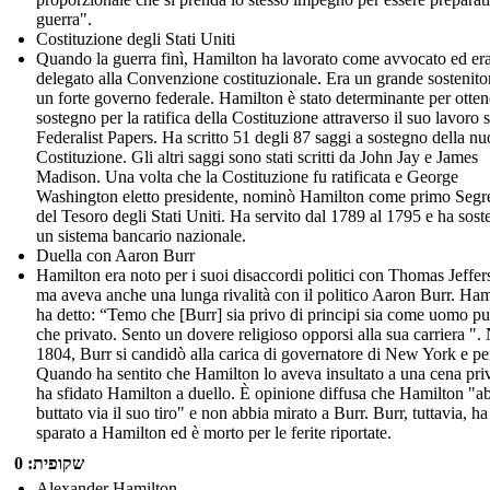
guerra".
Costituzione degli Stati Uniti
Quando la guerra finì, Hamilton ha lavorato come avvocato ed er
delegato alla Convenzione costituzionale. Era un grande sostenito
un forte governo federale. Hamilton è stato determinante per ottene
sostegno per la ratifica della Costituzione attraverso il suo lavoro 
Federalist Papers. Ha scritto 51 degli 87 saggi a sostegno della n
Costituzione. Gli altri saggi sono stati scritti da John Jay e James
Madison. Una volta che la Costituzione fu ratificata e George
Washington eletto presidente, nominò Hamilton come primo Segre
del Tesoro degli Stati Uniti. Ha servito dal 1789 al 1795 e ha sost
un sistema bancario nazionale.
Duella con Aaron Burr
Hamilton era noto per i suoi disaccordi politici con Thomas Jeffer
ma aveva anche una lunga rivalità con il politico Aaron Burr. Ham
ha detto: “Temo che [Burr] sia privo di principi sia come uomo p
che privato. Sento un dovere religioso opporsi alla sua carriera ".
1804, Burr si candidò alla carica di governatore di New York e pe
Quando ha sentito che Hamilton lo aveva insultato a una cena priv
ha sfidato Hamilton a duello. È opinione diffusa che Hamilton "a
buttato via il suo tiro" e non abbia mirato a Burr. Burr, tuttavia, ha
sparato a Hamilton ed è morto per le ferite riportate.
שקופית: 0
Alexander Hamilton