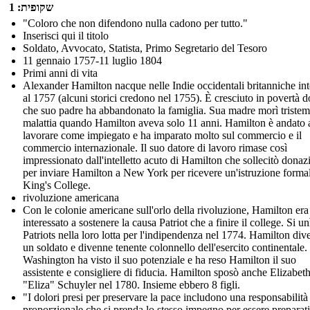
שקופית: 1
"Coloro che non difendono nulla cadono per tutto."
Inserisci qui il titolo
Soldato, Avvocato, Statista, Primo Segretario del Tesoro
11 gennaio 1757-11 luglio 1804
Primi anni di vita
Alexander Hamilton nacque nelle Indie occidentali britanniche in
al 1757 (alcuni storici credono nel 1755). È cresciuto in povertà 
che suo padre ha abbandonato la famiglia. Sua madre morì tristem
malattia quando Hamilton aveva solo 11 anni. Hamilton è andato 
lavorare come impiegato e ha imparato molto sul commercio e il
commercio internazionale. Il suo datore di lavoro rimase così
impressionato dall'intelletto acuto di Hamilton che sollecitò donaz
per inviare Hamilton a New York per ricevere un'istruzione formal
King's College.
rivoluzione americana
Con le colonie americane sull'orlo della rivoluzione, Hamilton era
interessato a sostenere la causa Patriot che a finire il college. Si un
Patriots nella loro lotta per l'indipendenza nel 1774. Hamilton di
un soldato e divenne tenente colonnello dell'esercito continentale.
Washington ha visto il suo potenziale e ha reso Hamilton il suo
assistente e consigliere di fiducia. Hamilton sposò anche Elizabet
"Eliza" Schuyler nel 1780. Insieme ebbero 8 figli.
"I dolori presi per preservare la pace includono una responsabilità
proporzionale che si prenda lo stesso impegno per essere preparati