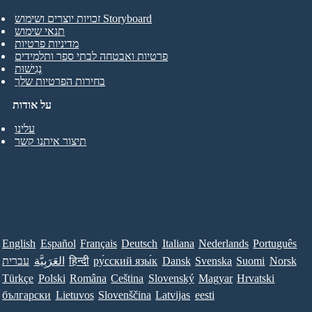
זכויות יוצרים ושימוש Storyboard
תנאי שימוש
מדיניות פרטיות
פרטיות ואבטחה לבתי ספר ותלמידים
נְגִישׁוּת
בחירות הפרטיות שלך
על אודות
עלינו
תיצור איתנו קשר
English
Español
Français
Deutsch
Italiana
Nederlands
Português
Norsk
Suomi
Svenska
Dansk
ру́сский язы́к
हिन्दी
العَرَبِيَّة
עברית
Türkçe
Polski
Româna
Ceština
Slovenský
Magyar
Hrvatski
български
Lietuvos
Slovenščina
Latvijas
eesti