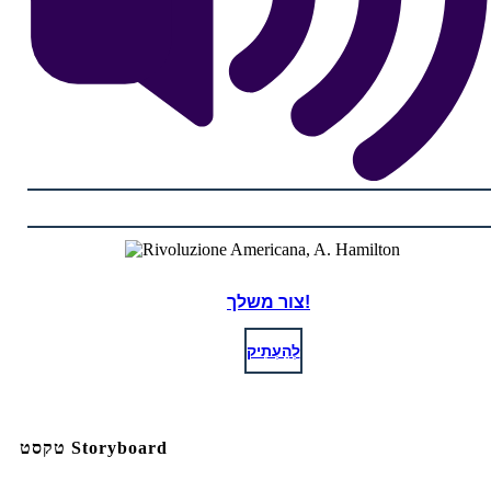
צור משלך!
לְהַעְתִיק
טקסט Storyboard