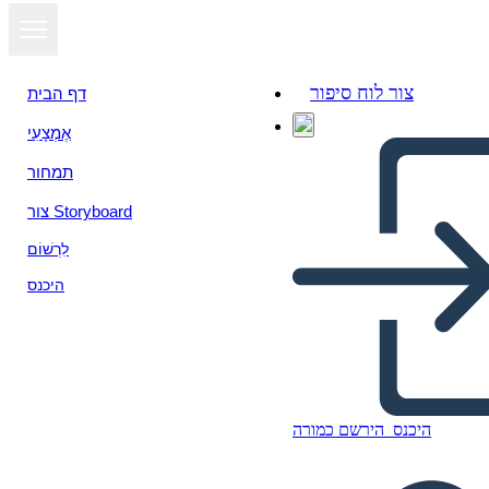
צור לוח סיפור
דף הבית
אֶמְצָעִי
תמחור
צור Storyboard
לִרְשׁוֹם
היכנס
היכנס
הירשם כמורה
Rivoluzione Americana, A.