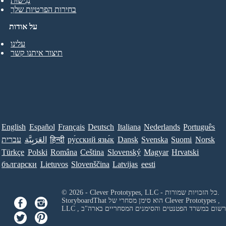
נְגִישׁוּת
בחירות הפרטיות שלך
על אודות
עלינו
תיצור איתנו קשר
English
Español
Français
Deutsch
Italiana
Nederlands
Português
Norsk
Suomi
Svenska
Dansk
ру́сский язы́к
हिन्दी
العَرَبِيَّة
עברית
Türkçe
Polski
Româna
Ceština
Slovenský
Magyar
Hrvatski
български
Lietuvos
Slovenščina
Latvijas
eesti
© 2026 - Clever Prototypes, LLC - כל הזכויות שמורות.
Clever Prototypes ,
StoryboardThat הוא סימן מסחרי של
 ורשום במשרד הפטנטים והסימנים המסחריים בארה"ב
LLC