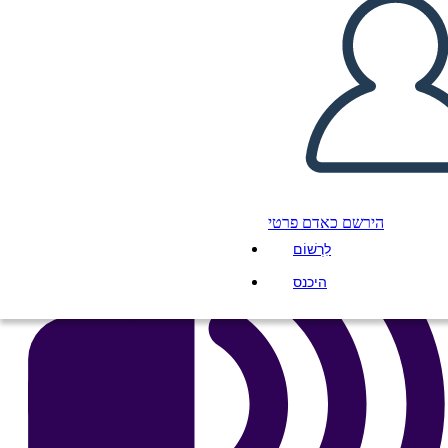
העתק את לוח התכנון הזה
ליצור לוח תכנון
הפעל מצגת
לקרוא לי
הירשם כאדם פרטי
לִרְשׁוֹם
היכנס