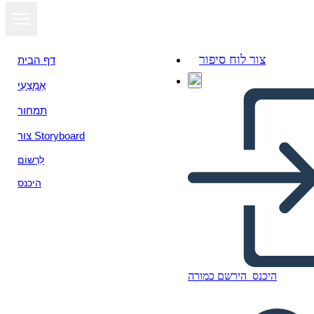
צור לוח סיפור
דף הבית
אֶמְצָעִי
תמחור
צור Storyboard
לִרְשׁוֹם
היכנס
היכנס
הירשם כמורה
Road to President