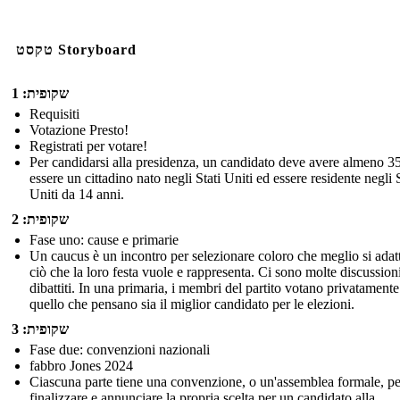
טקסט Storyboard
שקופית: 1
Requisiti
Votazione Presto!
Registrati per votare!
Per candidarsi alla presidenza, un candidato deve avere almeno 35
essere un cittadino nato negli Stati Uniti ed essere residente negli S
Uniti da 14 anni.
שקופית: 2
Fase uno: cause e primarie
Un caucus è un incontro per selezionare coloro che meglio si adat
ciò che la loro festa vuole e rappresenta. Ci sono molte discussion
dibattiti. In una primaria, i membri del partito votano privatamente
quello che pensano sia il miglior candidato per le elezioni.
שקופית: 3
Fase due: convenzioni nazionali
fabbro Jones 2024
Ciascuna parte tiene una convenzione, o un'assemblea formale, pe
finalizzare e annunciare la propria scelta per un candidato alla