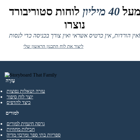
על
40 מיליון
לוחות סטוריבורד
נוצרו
 אין כרטיס אשראי ואין צורך בכניסה כדי לנסות!
ליצור את לוח התכנון הראשון שלי
עֶזרָה
עזרה ושאלות נפוצות
יוצר לוח סיפור
כיצד להדפיס
למורים
גרסה חינמית למורים
חבילות מחוזיות
ספריות בתי ספר ומרכזי מדיה