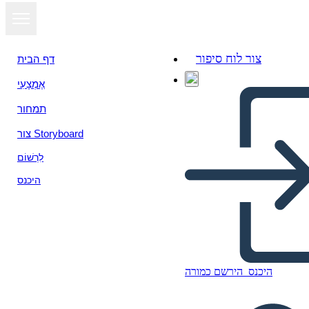
צור לוח סיפור
דף הבית
אֶמְצָעִי
תמחור
צור Storyboard
לִרְשׁוֹם
היכנס
Segnalibri per l'impostazione
היכנס
הירשם כמורה
degli obiettivi