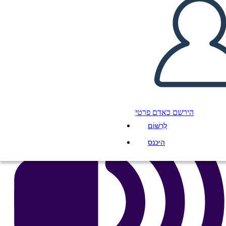
העתק את לוח התכנון הזה
ליצור לוח תכנון
הפעל מצגת
לקרוא לי
הירשם כאדם פרטי
לִרְשׁוֹם
היכנס