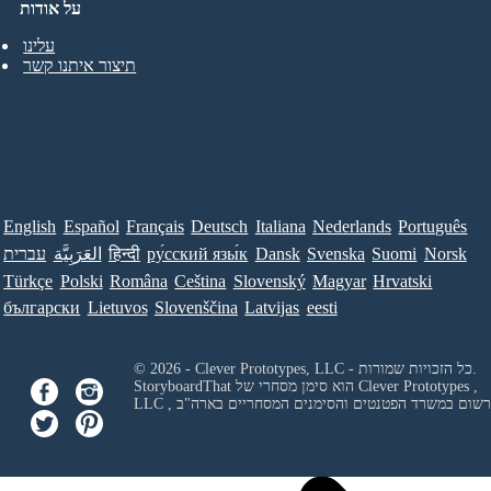
על אודות
עלינו
תיצור איתנו קשר
English
Español
Français
Deutsch
Italiana
Nederlands
Português
Norsk
Suomi
Svenska
Dansk
ру́сский язы́к
हिन्दी
العَرَبِيَّة
עברית
Türkçe
Polski
Româna
Ceština
Slovenský
Magyar
Hrvatski
български
Lietuvos
Slovenščina
Latvijas
eesti
© 2026 - Clever Prototypes, LLC - כל הזכויות שמורות.
Clever Prototypes ,
StoryboardThat הוא סימן מסחרי של
 ורשום במשרד הפטנטים והסימנים המסחריים בארה"ב
LLC