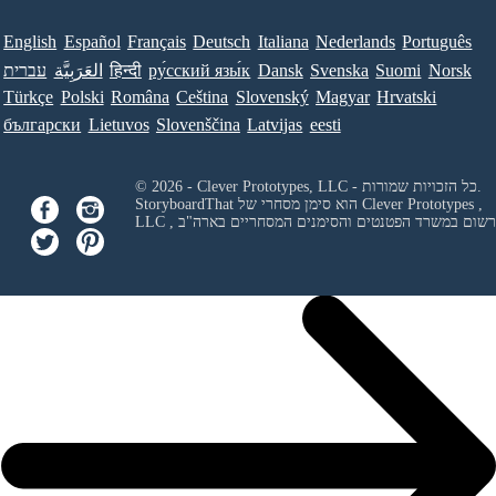
English
Español
Français
Deutsch
Italiana
Nederlands
Português
Norsk
Suomi
Svenska
Dansk
ру́сский язы́к
हिन्दी
العَرَبِيَّة
עברית
Türkçe
Polski
Româna
Ceština
Slovenský
Magyar
Hrvatski
български
Lietuvos
Slovenščina
Latvijas
eesti
© 2026 - Clever Prototypes, LLC - כל הזכויות שמורות.
Clever Prototypes ,
StoryboardThat הוא סימן מסחרי של
 ורשום במשרד הפטנטים והסימנים המסחריים בארה"ב
LLC