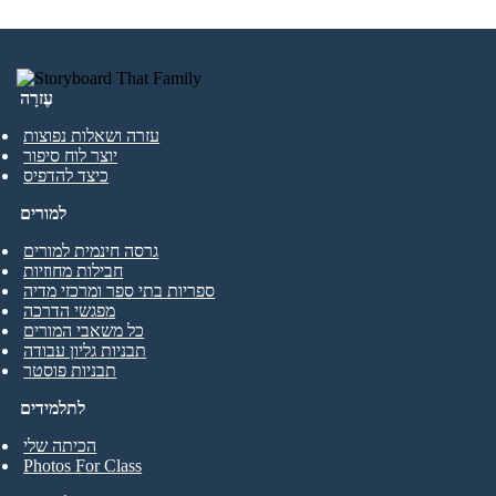
עֶזרָה
עזרה ושאלות נפוצות
יוצר לוח סיפור
כיצד להדפיס
למורים
גרסה חינמית למורים
חבילות מחוזיות
ספריות בתי ספר ומרכזי מדיה
מפגשי הדרכה
כל משאבי המורים
תבניות גליון עבודה
תבניות פוסטר
לתלמידים
הכיתה שלי
Photos For Class