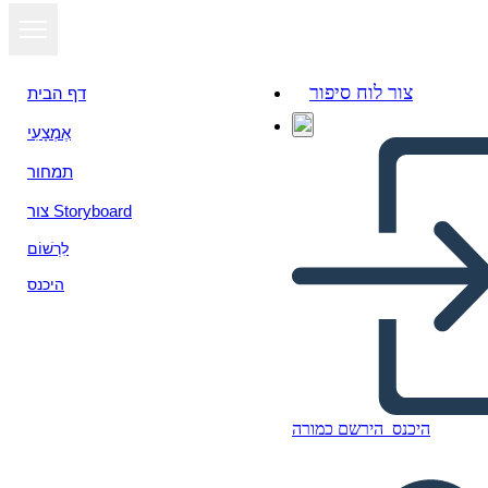
צור לוח סיפור
דף הבית
אֶמְצָעִי
תמחור
צור Storyboard
לִרְשׁוֹם
היכנס
היכנס
הירשם כמורה
Sylvia e Aki Characters