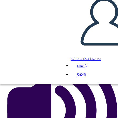
העתק את לוח התכנון הזה
ליצור לוח תכנון
הפעל מצגת
לקרוא לי
הירשם כאדם פרטי
לִרְשׁוֹם
היכנס