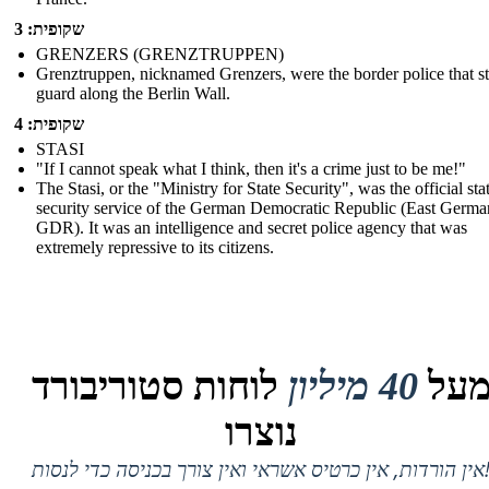
שקופית: 3
GRENZERS (GRENZTRUPPEN)
Grenztruppen, nicknamed Grenzers, were the border police that s
guard along the Berlin Wall.
שקופית: 4
STASI
"If I cannot speak what I think, then it's a crime just to be me!"
The Stasi, or the "Ministry for State Security", was the official sta
security service of the German Democratic Republic (East Germa
GDR). It was an intelligence and secret police agency that was
extremely repressive to its citizens.
על
40 מיליון
לוחות סטוריבורד
נוצרו
 אין כרטיס אשראי ואין צורך בכניסה כדי לנסות!