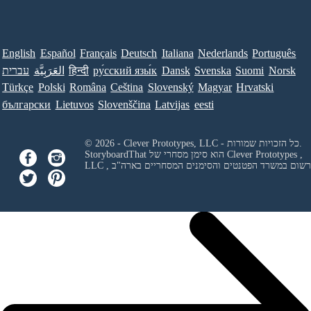
English
Español
Français
Deutsch
Italiana
Nederlands
Português
Norsk
Suomi
Svenska
Dansk
ру́сский язы́к
हिन्दी
العَرَبِيَّة
עברית
Türkçe
Polski
Româna
Ceština
Slovenský
Magyar
Hrvatski
български
Lietuvos
Slovenščina
Latvijas
eesti
© 2026 - Clever Prototypes, LLC - כל הזכויות שמורות.
Clever Prototypes ,
StoryboardThat הוא סימן מסחרי של
 ורשום במשרד הפטנטים והסימנים המסחריים בארה"ב
LLC