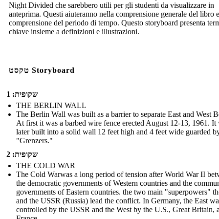
Night Divided che sarebbero utili per gli studenti da visualizzare in
anteprima. Questi aiuteranno nella comprensione generale del libro e
comprensione del periodo di tempo. Questo storyboard presenta ter
chiave insieme a definizioni e illustrazioni.
טקסט Storyboard
שקופית: 1
THE BERLIN WALL
The Berlin Wall was built as a barrier to separate East and West B
At first it was a barbed wire fence erected August 12-13, 1961. It
later built into a solid wall 12 feet high and 4 feet wide guarded b
"Grenzers."
שקופית: 2
THE COLD WAR
The Cold Warwas a long period of tension after World War II be
the democratic governments of Western countries and the commun
governments of Eastern countries. the two main "superpowers" th
and the USSR (Russia) lead the conflict. In Germany, the East wa
controlled by the USSR and the West by the U.S., Great Britain, 
France.