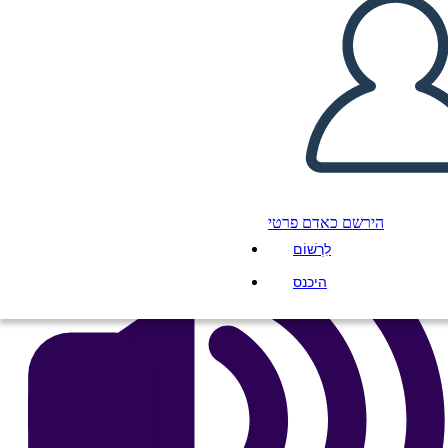
העתק את לוח התכנון הזה
ליצור לוח תכנון
הפעל מצגת
לקרוא לי
הירשם כאדם פרטי
לִרְשׁוֹם
היכנס