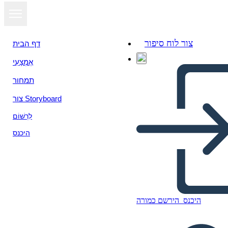
צור לוח סיפור
דף הבית
אֶמְצָעִי
תמחור
צור Storyboard
לִרְשׁוֹם
היכנס
היכנס
הירשם כמורה
Termini e Allusioni di una
Notte Divisa