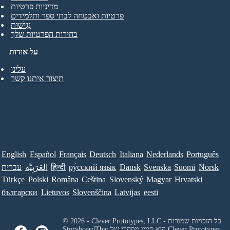
מדיניות פרטיות
פרטיות ואבטחה לבתי ספר ותלמידים
נְגִישׁוּת
בחירות הפרטיות שלך
על אודות
עלינו
תיצור איתנו קשר
English
Español
Français
Deutsch
Italiana
Nederlands
Português
Norsk
Suomi
Svenska
Dansk
ру́сский язы́к
हिन्दी
العَرَبِيَّة
עברית
Türkçe
Polski
Româna
Ceština
Slovenský
Magyar
Hrvatski
български
Lietuvos
Slovenščina
Latvijas
eesti
© 2026 - Clever Prototypes, LLC - כל הזכויות שמורות.
Clever Prototypes ,
StoryboardThat הוא סימן מסחרי של