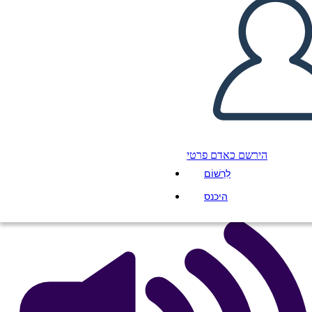
Timbrato: Racism,
Antiracism and You:
Biography Poster
העתק את לוח התכנון הזה
ליצור לוח תכנון
הירשם כאדם פרטי
הפעל מצגת
לִרְשׁוֹם
לקרוא לי
היכנס