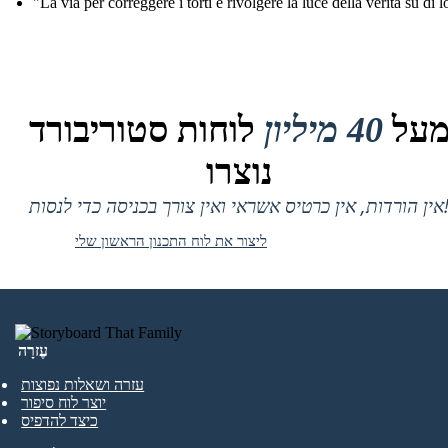
"La via per correggere i torti è rivolgere la luce della verità su di l
על
40 מיליון
לוחות סטוריבורד
נוצרו
 אין כרטיס אשראי ואין צורך בכניסה כדי לנסות!
ליצור את לוח התכנון הראשון שלי
עֶזרָה
עזרה ושאלות נפוצות
יוצר לוח סיפור
כיצד להדפיס