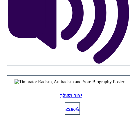
צור משלך!
לְהַעְתִיק