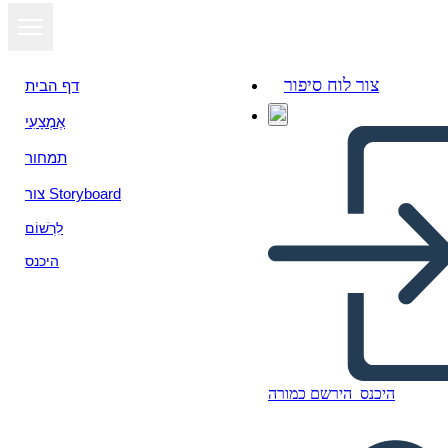
צור לוח סיפור
דף הבית
אֶמְצָעִי
תמחור
צור Storyboard
לִרְשׁוֹם
היכנס
היכנס
הירשם כמורה