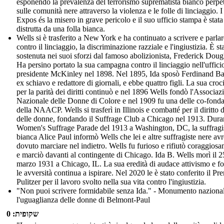
esponendo la prevalenza del terrorismo suprematista bianco perpe
sulle comunità nere attraverso la violenza e le folle di linciaggio. I
Expos és la misero in grave pericolo e il suo ufficio stampa è stata
distrutta da una folla bianca.
Wells si è trasferito a New York e ha continuato a scrivere e parlar
contro il linciaggio, la discriminazione razziale e l'ingiustizia. È st
sostenuta nei suoi sforzi dal famoso abolizionista, Frederick Doug
Ha persino portato la sua campagna contro il linciaggio nell'uffici
presidente McKinley nel 1898. Nel 1895, Ida sposò Ferdinand Ba
ex schiavo e redattore di giornali, e ebbe quattro figli. La sua croc
per la parità dei diritti continuò e nel 1896 Wells fondò l'Associaz
Nazionale delle Donne di Colore e nel 1909 fu una delle co-fondat
della NAACP. Wells si trasferì in Illinois e combatté per il diritto 
delle donne, fondando il Suffrage Club a Chicago nel 1913. Duran
Women's Suffrage Parade del 1913 a Washington, DC, la suffragi
bianca Alice Paul informò Wells che lei e altre suffragiste nere av
dovuto marciare nel indietro. Wells fu furioso e rifiutò coraggios
e marciò davanti al contingente di Chicago. Ida B. Wells morì il 2
marzo 1931 a Chicago, IL. La sua eredità di audace attivismo e fo
le avversità continua a ispirare. Nel 2020 le è stato conferito il Pr
Pulitzer per il lavoro svolto nella sua vita contro l'ingiustizia.
"Non puoi scrivere formidabile senza Ida." - Monumento naziona
l'uguaglianza delle donne di Belmont-Paul
שקופית: 0