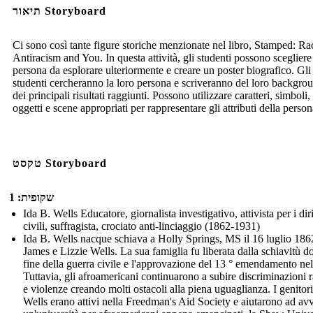
תיאור Storyboard
Ci sono così tante figure storiche menzionate nel libro, Stamped: Ra
Antiracism and You. In questa attività, gli studenti possono sceglier
persona da esplorare ulteriormente e creare un poster biografico. Gli
studenti cercheranno la loro persona e scriveranno del loro backgro
dei principali risultati raggiunti. Possono utilizzare caratteri, simboli,
oggetti e scene appropriati per rappresentare gli attributi della person
טקסט Storyboard
שקופית: 1
Ida B. Wells Educatore, giornalista investigativo, attivista per i diri
civili, suffragista, crociato anti-linciaggio (1862-1931)
Ida B. Wells nacque schiava a Holly Springs, MS il 16 luglio 186
James e Lizzie Wells. La sua famiglia fu liberata dalla schiavitù d
fine della guerra civile e l'approvazione del 13 ° emendamento ne
Tuttavia, gli afroamericani continuarono a subire discriminazioni r
e violenze creando molti ostacoli alla piena uguaglianza. I genitori
Wells erano attivi nella Freedman's Aid Society e aiutarono ad avv