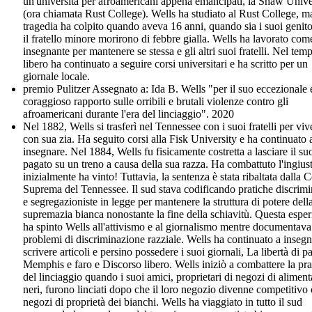
un'università per afroamericani appena emancipati, la Shaw Unive
(ora chiamata Rust College). Wells ha studiato al Rust College, m
tragedia ha colpito quando aveva 16 anni, quando sia i suoi genito
il fratello minore morirono di febbre gialla. Wells ha lavorato com
insegnante per mantenere se stessa e gli altri suoi fratelli. Nel tem
libero ha continuato a seguire corsi universitari e ha scritto per un
giornale locale.
premio Pulitzer Assegnato a: Ida B. Wells "per il suo eccezionale 
coraggioso rapporto sulle orribili e brutali violenze contro gli
afroamericani durante l'era del linciaggio". 2020
Nel 1882, Wells si trasferì nel Tennessee con i suoi fratelli per viv
con sua zia. Ha seguito corsi alla Fisk University e ha continuato 
insegnare. Nel 1884, Wells fu fisicamente costretta a lasciare il su
pagato su un treno a causa della sua razza. Ha combattuto l'ingiust
inizialmente ha vinto! Tuttavia, la sentenza è stata ribaltata dalla C
Suprema del Tennessee. Il sud stava codificando pratiche discrimi
e segregazioniste in legge per mantenere la struttura di potere dell
supremazia bianca nonostante la fine della schiavitù. Questa espe
ha spinto Wells all'attivismo e al giornalismo mentre documentava
problemi di discriminazione razziale. Wells ha continuato a insegn
scrivere articoli e persino possedere i suoi giornali, La libertà di p
Memphis e faro e Discorso libero. Wells iniziò a combattere la pra
del linciaggio quando i suoi amici, proprietari di negozi di aliment
neri, furono linciati dopo che il loro negozio divenne competitivo 
negozi di proprietà dei bianchi. Wells ha viaggiato in tutto il sud