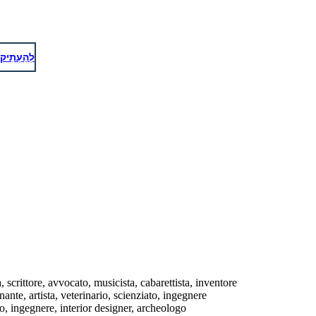
venditore
לְהַעְתִיק
, scrittore, avvocato, musicista, cabarettista, inventore
nte, artista, veterinario, scienziato, ingegnere
ico, ingegnere, interior designer, archeologo