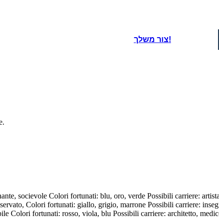
oard That
צור משלך!
e.
te, socievole Colori fortunati: blu, oro, verde Possibili carriere: artista
ato, Colori fortunati: giallo, grigio, marrone Possibili carriere: insegna
ile Colori fortunati: rosso, viola, blu Possibili carriere: architetto, med