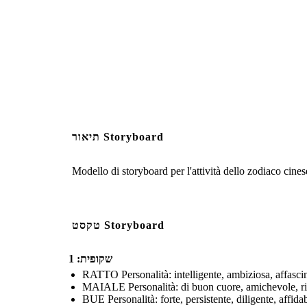
www.storyboardthat.com
Create your own at Storyb
תיאור Storyboard
Modello di storyboard per l'attività dello zodiaco cines
טקסט Storyboard
שקופית: 1
RATTO Personalità: intelligente, ambiziosa, affascinan
MAIALE Personalità: di buon cuore, amichevole, riserv
BUE Personalità: forte, persistente, diligente, affidab