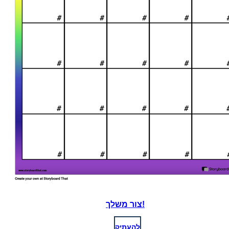
צור משלך!
לְהַעְתִיק