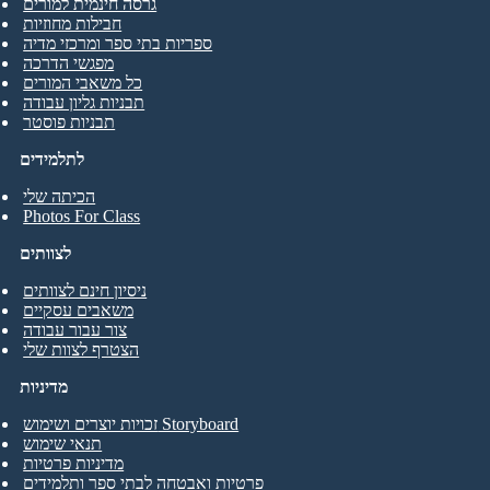
גרסה חינמית למורים
חבילות מחוזיות
ספריות בתי ספר ומרכזי מדיה
מפגשי הדרכה
כל משאבי המורים
תבניות גליון עבודה
תבניות פוסטר
לתלמידים
הכיתה שלי
Photos For Class
לצוותים
ניסיון חינם לצוותים
משאבים עסקיים
צור עבור עבודה
הצטרף לצוות שלי
מדיניות
זכויות יוצרים ושימוש Storyboard
תנאי שימוש
מדיניות פרטיות
פרטיות ואבטחה לבתי ספר ותלמידים