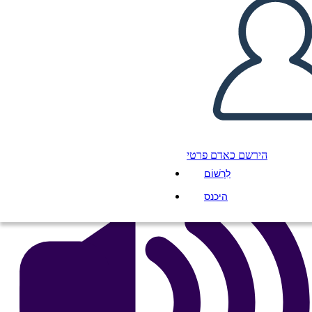
Arkusz Kalendarium Tęcza
העתק את לוח התכנון הזה
ליצור לוח תכנון
הפעל מצגת
לקרוא לי
הירשם כאדם פרטי
לִרְשׁוֹם
היכנס