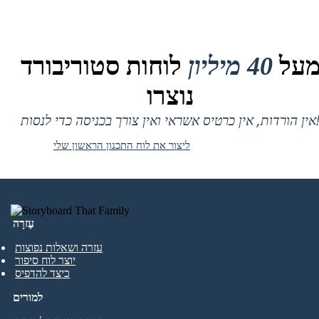
על
40 מיליון
לוחות סטוריבורד
נוצרו
 אין כרטיס אשראי ואין צורך בכניסה כדי לנסות!
ליצור את לוח התכנון הראשון שלי
עֶזרָה
עזרה ושאלות נפוצות
יוצר לוח סיפור
כיצד להדפיס
למורים