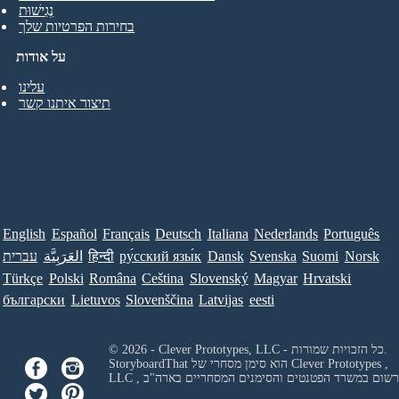
נְגִישׁוּת
בחירות הפרטיות שלך
על אודות
עלינו
תיצור איתנו קשר
English
Español
Français
Deutsch
Italiana
Nederlands
Português
Norsk
Suomi
Svenska
Dansk
ру́сский язы́к
हिन्दी
العَرَبِيَّة
עברית
Türkçe
Polski
Româna
Ceština
Slovenský
Magyar
Hrvatski
български
Lietuvos
Slovenščina
Latvijas
eesti
© 2026 - Clever Prototypes, LLC - כל הזכויות שמורות.
Clever Prototypes ,
StoryboardThat הוא סימן מסחרי של
 ורשום במשרד הפטנטים והסימנים המסחריים בארה"ב
LLC