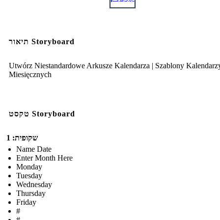
תיאור Storyboard
Utwórz Niestandardowe Arkusze Kalendarza | Szablony Kalendarz
Miesięcznych
טקסט Storyboard
שקופית: 1
Name Date
Enter Month Here
Monday
Tuesday
Wednesday
Thursday
Friday
#
#