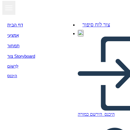
צור לוח סיפור
דף הבית
אֶמְצָעִי
הצג כמצגת
תמחור
צור Storyboard
לִרְשׁוֹם
היכנס
היכנס
הירשם כמורה