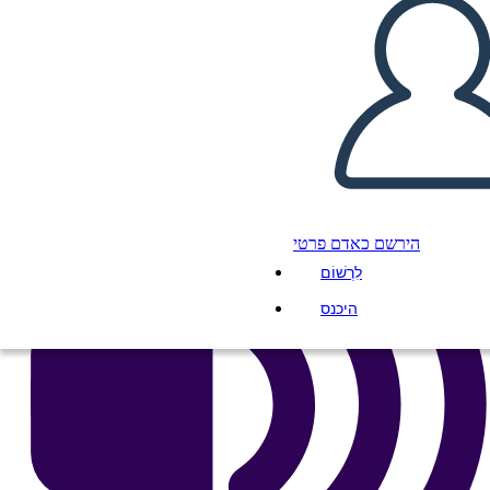
העתק את לוח התכנון הזה
ליצור לוח תכנון
הפעל מצגת
לקרוא לי
הירשם כאדם פרטי
לִרְשׁוֹם
היכנס