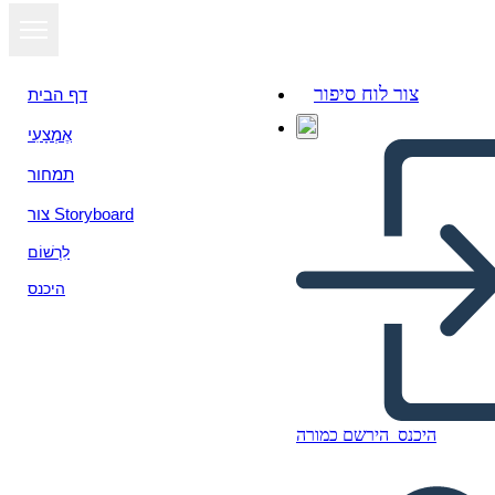
צור לוח סיפור
דף הבית
אֶמְצָעִי
תמחור
צור Storyboard
לִרְשׁוֹם
היכנס
BME - 2 Wydarzenia
היכנס
הירשם כמורה