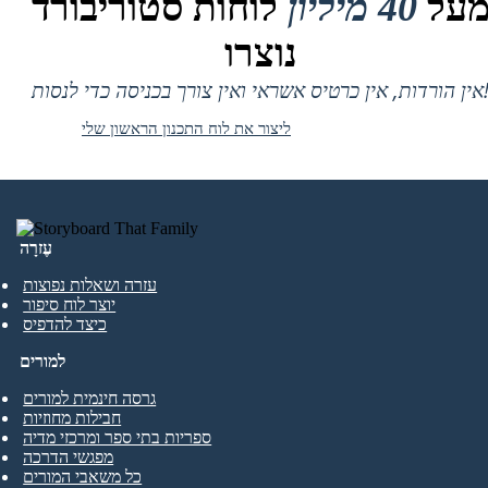
על
40 מיליון
לוחות סטוריבורד
נוצרו
 אין כרטיס אשראי ואין צורך בכניסה כדי לנסות!
ליצור את לוח התכנון הראשון שלי
עֶזרָה
עזרה ושאלות נפוצות
יוצר לוח סיפור
כיצד להדפיס
למורים
גרסה חינמית למורים
חבילות מחוזיות
ספריות בתי ספר ומרכזי מדיה
מפגשי הדרכה
כל משאבי המורים