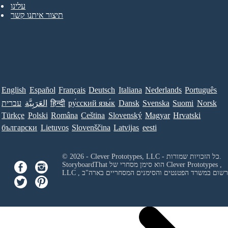
עלינו
תיצור איתנו קשר
English
Español
Français
Deutsch
Italiana
Nederlands
Português
Norsk
Suomi
Svenska
Dansk
ру́сский язы́к
हिन्दी
العَرَبِيَّة
עברית
Türkçe
Polski
Româna
Ceština
Slovenský
Magyar
Hrvatski
български
Lietuvos
Slovenščina
Latvijas
eesti
© 2026 - Clever Prototypes, LLC - כל הזכויות שמורות.
Clever Prototypes ,
StoryboardThat הוא סימן מסחרי של
 ורשום במשרד הפטנטים והסימנים המסחריים בארה"ב
LLC