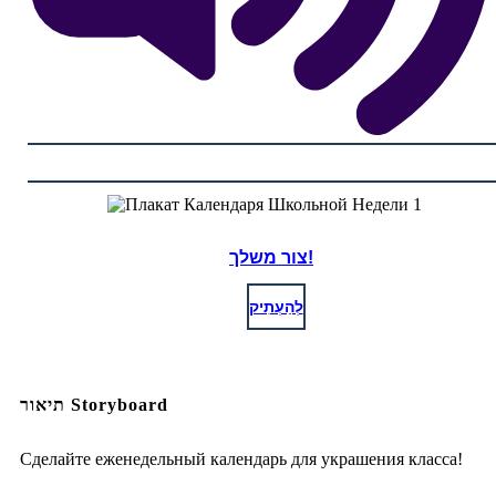
צור משלך!
לְהַעְתִיק
תיאור Storyboard
Сделайте еженедельный календарь для украшения класса!