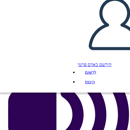
העתק את לוח התכנון הזה
ליצור לוח תכנון
הפעל מצגת
לקרוא לי
הירשם כאדם פרטי
לִרְשׁוֹם
היכנס