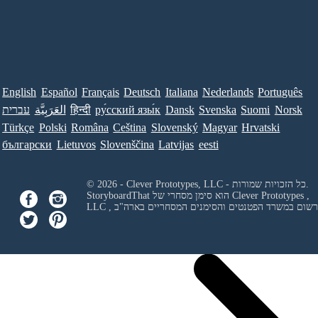
English
Español
Français
Deutsch
Italiana
Nederlands
Português
Norsk
Suomi
Svenska
Dansk
ру́сский язы́к
हिन्दी
العَرَبِيَّة
עברית
Türkçe
Polski
Româna
Ceština
Slovenský
Magyar
Hrvatski
български
Lietuvos
Slovenščina
Latvijas
eesti
© 2026 - Clever Prototypes, LLC - כל הזכויות שמורות.
Clever Prototypes ,
StoryboardThat הוא סימן מסחרי של
 ורשום במשרד הפטנטים והסימנים המסחריים בארה"ב
LLC