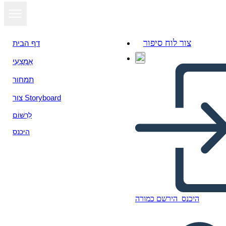
צור לוח סיפור
דף הבית
אֶמְצָעִי
תמחור
צור Storyboard
לִרְשׁוֹם
היכנס
Плакат Календаря
היכנס
הירשם כמורה
Школьной Недели 1