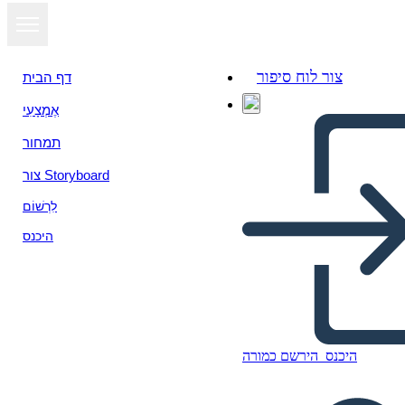
צור לוח סיפור
דף הבית
אֶמְצָעִי
תמחור
צור Storyboard
לִרְשׁוֹם
היכנס
Круговая Диаграмма - 5
היכנס
הירשם כמורה