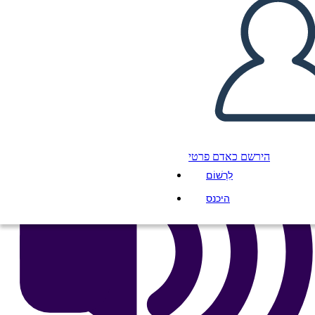
העתק את לוח התכנון הזה
ליצור לוח תכנון
הפעל מצגת
לקרוא לי
הירשם כאדם פרטי
לִרְשׁוֹם
היכנס