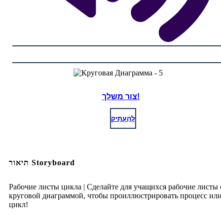
צור משלך!
לְהַעְתִיק
תיאור Storyboard
Рабочие листы цикла | Сделайте для учащихся рабочие листы 
круговой диаграммой, чтобы проиллюстрировать процесс ил
цикл!