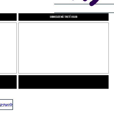
OBMEDZENÁ TRETÍ OSOB
לְהַעְתִיק