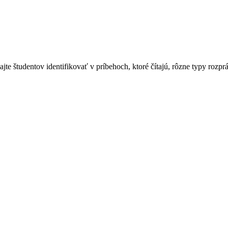
ajte študentov identifikovať v príbehoch, ktoré čítajú, rôzne typy rozpr