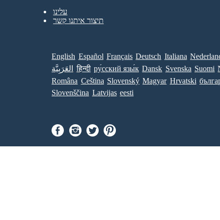
עלינו
תיצור איתנו קשר
English
Español
Français
Deutsch
Italiana
Nederlan
Suomi
Svenska
Dansk
ру́сский язы́к
हिन्दी
العَرَبِيَّة
Româna
Ceština
Slovenský
Magyar
Hrvatski
бълга
Slovenščina
Latvijas
eesti