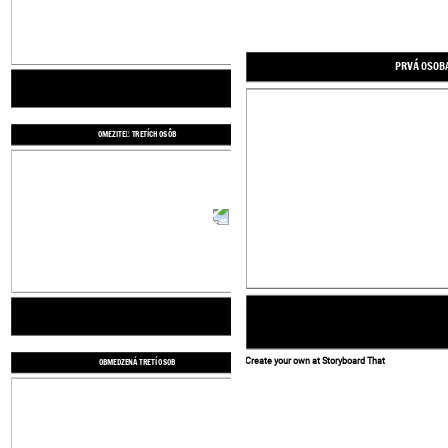
PRVÁ OSOB
Create your own at Storyboard That
OMEZITEĽ TRETÍCH OSÔB
OBMEDZENÁ TRETÍ OSOB
Create your own at Storyboard That
OBMEDZENÁ TRETÍ OSOB