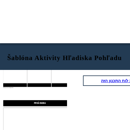
Šablóna Aktivity Hľadiska Pohľadu
PRVÁ OSOBA
OMEZITEĽ TRETÍCH OSÔB
OBMEDZENÁ TRETÍ OSOB
וח התכנון הזה
Create your own at Storyboard That
PRVÁ OSOBA
OMEZITEĽ TRETÍCH OSÔB