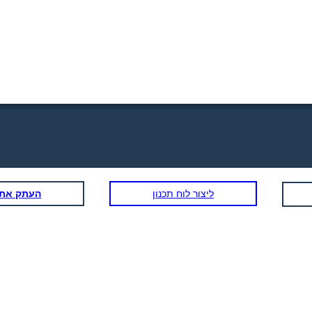
ליצור לוח תכנון
העתק את ל
OBMEDZENÁ TRETÍ OSOB