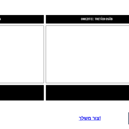
A
OMEZITEĽ TRETÍCH OSÔB
צור משלך!