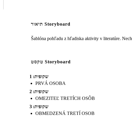
תיאור Storyboard
Šablóna pohľadu z hľadiska aktivity v literatúre. Nech
טקסט Storyboard
שקופית: 1
PRVÁ OSOBA
שקופית: 2
OMEZITEĽ TRETÍCH OSÔB
שקופית: 3
OBMEDZENÁ TRETÍ OSOB